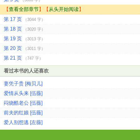
【
查看全部章节
】【
从头开始阅读
】
第 17 页
（3044 字）
第 18 页
（3020 字）
第 19 页
（3013 字）
第 20 页
（3011 字）
第 21 页
（747 字）
看过本书的人还喜欢
妻凭子贵 [梅贝儿]
爱情从头来 [伍薇]
闷烧酷老公 [伍薇]
前夫的红娘 [伍薇]
爱人别想逃 [左薇]