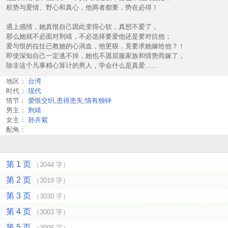
权势与爱情、野心和真心，他两者都要，势在必得！
遇上感情，她真恨自己因此变得心软，真想不爱了，
那么她就不必面对荆靖，不必选择要爱他还是要对抗他；
爱与恨的拉扯已教她的心淌血，他更狠，竟要求她嫁给他？！
即使深知自己一定逃不掉，她也不愿屈服家族和情势而嫁了，
除非这个凡事精心算计的男人，学会什么是真爱……
地区：
台湾
时代：
现代
情节：
爱恨交织,患得患失,情有独钟
男主：
荆靖
女主：
孙卉紫
配角：
第 1 页
（3044 字）
第 2 页
（3019 字）
第 3 页
（3030 字）
第 4 页
（3003 字）
第 5 页
（3006 字）