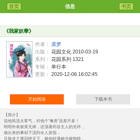
首页
信息
书页
《
我家妖孽
》
作者：
裘梦
出版：
花园文化 2010-03-19
系列：
花园系列 1321
专辑：
单行本
更新：
2020-12-06 16:02:45
开始阅读
下载本书
【简介】
说他风流太客气，封他个“禽兽”还差不多！
明明外表俊美无俦，还顶著药谷主人的光环，
做出来的事却下流到令人发指，
且脸皮之厚冠绝天下，被他轻薄她当被狗咬，