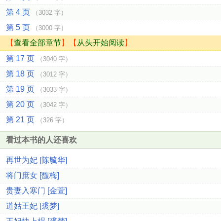
第 4 页
（3032 字）
第 5 页
（3000 字）
【
查看全部章节
】【
从头开始阅读
】
第 17 页
（3040 字）
第 18 页
（3012 字）
第 19 页
（3033 字）
第 20 页
（3042 字）
第 21 页
（326 字）
看过本书的人还喜欢
再世为妃 [陈毓华]
将门庶女 [馥梅]
贵妻入寒门 [金萱]
道姑王妃 [裘梦]