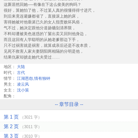
这厮居然回她──有像在下这么俊美的狗吗？
很好，算她怕了他，不过某人真的很懂得得寸进尺，
到后来竟连避嫌都省了，直接滚上她的床，
害得她被对他垂涎已久的女人指责败坏风俗，
气不过，她决定跟他分道扬镳划清界限，
不料却遭被美色迷惑的丫鬟出卖又回到他身边，
而且这回有人学聪明的从她老爹那边下手，
只不过祸害就是祸害，就算成亲后还是不改本质，
见死不救害人家夫妻阴阳两相隔的分明是他，
结果仇家却掳走她代夫受过……
地区：
大陆
时代：
古代
情节：
江湖恩怨,情有独钟
男主：
凌云风
女主：
沈小策
配角：
-- 章节目录 --
第 1 页
（3021 字）
第 2 页
（3011 字）
第 3 页
（3010 字）