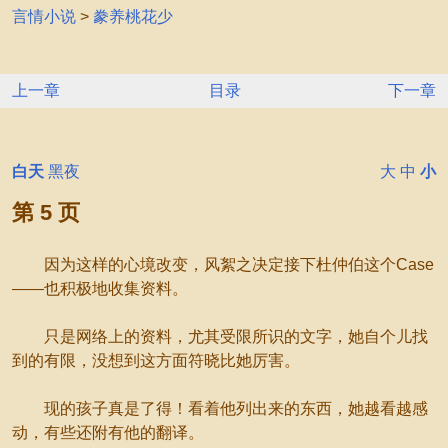
言情小说
>
豢养桃花少
上一章
目录
下一章
白天
黑夜
大
中
小
第 5 页
因为这样的心境改变，风絮之决定接下杜仲伯这个Case
——也积极地收集资料。
只是网络上的资料，尤其受限所识的文字，她自个儿找
到的有限，没想到这方面符晓比她厉害。
现的孩子真是了得！看着他列出来的东西，她越看越感
动，有些还附有他的翻译。