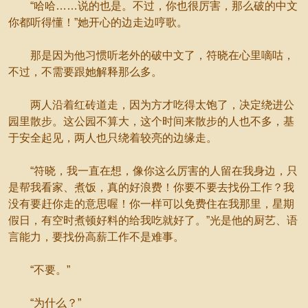
“哈哈……说的也是。不过，你也很厉害，那么破的中文
你都听得懂！”她开心的边走边哼歌。
那是因为他习惯听老外的破中文了，符晓在心里嘀咕，
不过，不需要跟她解释那么多。
两人沿着红砖道走，因为方才吃得太饱了，决定绕进公
园里散步。这公园不算大，这个时间来散步的人也不多，基
于安全起见，两人也只绕着较亮的边缘走。
“符晓，我一直在想，像你这么厉害的人留在我身边，只
是帮我看家、煮饭，真的好浪费！你要不要去找份工作？我
没有要赶你走的意思喔！你一样可以免费住在我那里，星期
假日，有空时煮顿好料的给我吃就好了。”光是他的厨艺、语
言能力，要找份高薪工作不是难事。
“不要。”
“为什么？”