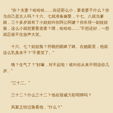
“你？夫妻？哈哈哈……你还那么小，要老婆干什么？你
当自己是古人吗？十六、七就准备嫁娶，十七、八就当爹
娘，三十多岁就有了小娃娃叫你阿公阿嬷？你长得一副娃娃
脸，这么小就想要娶老婆？噗，哈哈哈……”不想还好，一想
就忍俊不住放声大笑。
十六、七？娃娃脸？符晓的眼眯了眯。在她眼里，他就
这么乳臭未干？“不要笑了。”
咦？生气了？“好嘛，对不起啦！谁叫你从来不明说你几
岁。”
“三十二。”
三十二？什么三十二？他在报威力彩明牌吗？
风絮之转过脸看他，“什么？”