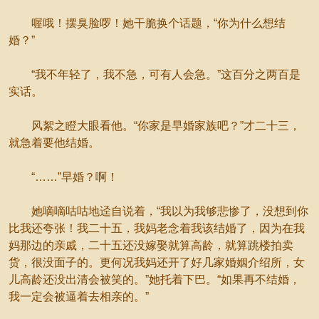
喔哦！摆臭脸啰！她干脆换个话题，“你为什么想结
婚？”
“我不年轻了，我不急，可有人会急。”这百分之两百是
实话。
风絮之瞪大眼看他。“你家是早婚家族吧？”才二十三，
就急着要他结婚。
“……”早婚？啊！
她嘀嘀咕咕地迳自说着，“我以为我够悲惨了，没想到你
比我还夸张！我二十五，我妈老念着我该结婚了，因为在我
妈那边的亲戚，二十五还没嫁娶就算高龄，就算跳楼拍卖
货，很没面子的。更何况我妈还开了好几家婚姻介绍所，女
儿高龄还没出清会被笑的。”她托着下巴。“如果再不结婚，
我一定会被逼着去相亲的。”