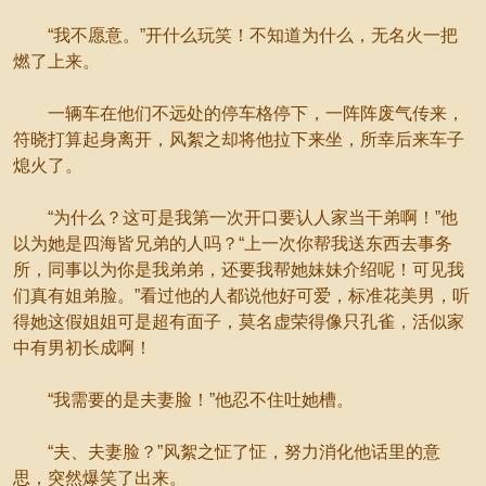
“我不愿意。”开什么玩笑！不知道为什么，无名火一把
燃了上来。
一辆车在他们不远处的停车格停下，一阵阵废气传来，
符晓打算起身离开，风絮之却将他拉下来坐，所幸后来车子
熄火了。
“为什么？这可是我第一次开口要认人家当干弟啊！”他
以为她是四海皆兄弟的人吗？“上一次你帮我送东西去事务
所，同事以为你是我弟弟，还要我帮她妹妹介绍呢！可见我
们真有姐弟脸。”看过他的人都说他好可爱，标准花美男，听
得她这假姐姐可是超有面子，莫名虚荣得像只孔雀，活似家
中有男初长成啊！
“我需要的是夫妻脸！”他忍不住吐她槽。
“夫、夫妻脸？”风絮之怔了怔，努力消化他话里的意
思，突然爆笑了出来。