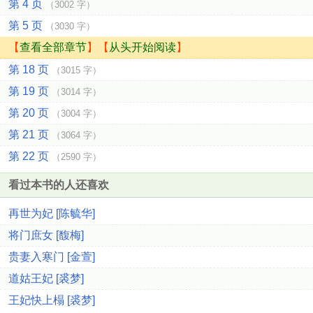
第 4 页
（3002 字）
第 5 页
（3030 字）
【
查看全部章节
】【
从头开始阅读
】
第 18 页
（3015 字）
第 19 页
（3014 字）
第 20 页
（3004 字）
第 21 页
（3064 字）
第 22 页
（2590 字）
看过本书的人还喜欢
再世为妃 [陈毓华]
将门庶女 [馥梅]
贵妻入寒门 [金萱]
道姑王妃 [裘梦]
王妃快上榻 [裘梦]