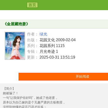
首页
《
金屋藏艳妻
》
作者：
绿光
出版：
花园文化 2009-02-04
系列：
花园系列 1115
专辑：
月光奇迹 1
更新：
2025-03-31 13:51:19
开始阅读
【简介】
她被骗了！
一句“让我保护你好吗”，她成了他老婆，
原本以为自己嫁的是个无趣严肃的古板教授，
没想到他懂的花言巧语才叫多；