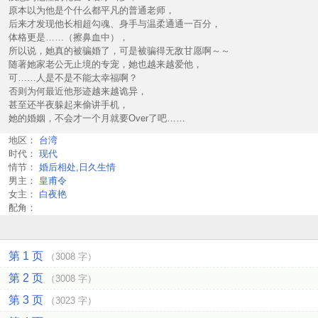
原本以为他是个什么都平凡的普通老师，
后来才发现他长相超勾魂、身手与温柔通通一百分，
体格更是……（擦鼻血中），
所以说，她真的被骗婚了，可是被骗得无敌甘愿啊～～
随著她家老公无止境的专宠，她也越来越爱他，
可……人是不是不能太幸福啊？
否则为何最近他形迹越来越诡异，
甚至还半夜躲起来偷讲手机，
她的婚姻，不会才一个月就要Over了吧……
地区：
台湾
时代：
现代
情节：
婚后相处,日久生情
男主：
皇甫令
女主：
白夜艳
配角：
第 1 页
（3008 字）
第 2 页
（3008 字）
第 3 页
（3023 字）