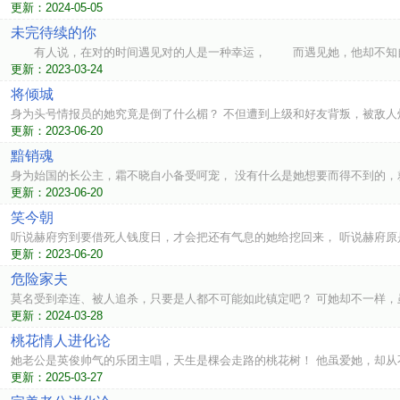
更新：2024-05-05
未完待续的你
有人说，在对的时间遇见对的人是一种幸运， 而遇见她，他却不知自己
更新：2023-03-24
将倾城
身为头号情报员的她究竟是倒了什么楣？ 不但遭到上级和好友背叛，被敌人
更新：2023-06-20
黯销魂
身为始国的长公主，霜不晓自小备受呵宠， 没有什么是她想要而得不到的，
更新：2023-06-20
笑今朝
听说赫府穷到要借死人钱度日，才会把还有气息的她给挖回来， 听说赫府原
更新：2023-06-20
危险家夫
莫名受到牵连、被人追杀，只要是人都不可能如此镇定吧？ 可她却不一样，
更新：2024-03-28
桃花情人进化论
她老公是英俊帅气的乐团主唱，天生是棵会走路的桃花树！ 他虽爱她，却从
更新：2025-03-27