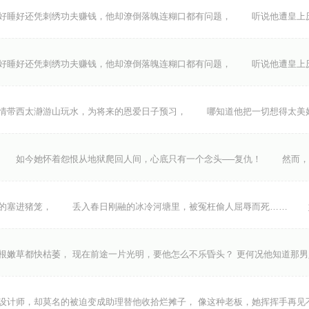
睡好还凭刺绣功夫赚钱，他却潦倒落魄连糊口都有问题， 听说他遭皇上
睡好还凭刺绣功夫赚钱，他却潦倒落魄连糊口都有问题， 听说他遭皇上
带西太瀞游山玩水，为将来的恩爱日子预习， 哪知道他把一切想得太美
 如今她怀着怨恨从地狱爬回人间，心底只有一个念头──复仇！ 然而，
绑的塞进猪笼， 丢入春日刚融的冰冷河塘里，被冤枉偷人屈辱而死…… 
根嫩草都快枯萎， 现在前途一片光明，要他怎么不乐昏头？ 更何况他知道那
设计师，却莫名的被迫变成助理替他收拾烂摊子， 像这种老板，她挥挥手再见