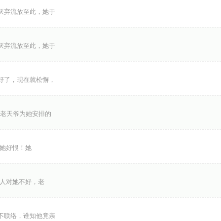
厌弃流放至此，她于
厌弃流放至此，她于
好了，现在就松懈，
老天爷为她安排的
她好恨！她
男人对她不好，老
不联络，谁知他竟亲