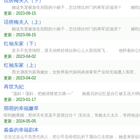
话痨梅夫人（下）
她这失宠被放生别院的小娘子，怎过得比对门的将军还滋润？ 她吃好
更新：2023-09-15
话痨梅夫人（上）
她这失宠被放生别院的小娘子，怎过得比对门的将军还滋润？ 她吃好
更新：2023-09-15
红袖东家（下）
皇天不负苦情郎，湛天动终於得以和心上人双宿双飞， 他怀着好心情
更新：2023-04-02
红袖东家（上）
西太瀞原为富商嫡女，女扮男装代病弱弟弟掌管产业却无端遭人害死，
更新：2023-04-02
再世为妃
“荡妇！荡妇，把她浸猪笼沉塘──” 她最后的记忆是自己被五花大
更新：2023-01-17
萌萌的幸福嫩草
听到她离婚，想仰天长笑是不是很过分？ 没办法，等她太久太久，等得他这
更新：2024-05-05
淼淼的幸福剧本
没见过这么不负责任的人，把公司丢给慌乱的下属自己去把妹， 她是来应征