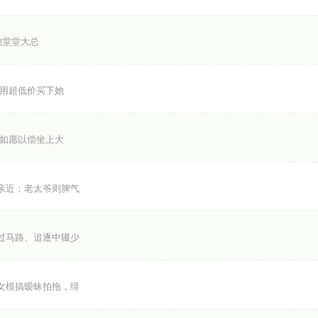
他堂堂大总
这用超低价买下她
 如愿以偿坐上大
亲近；老太爷则脾气
过马路、追逐中辍少
女模搞暧昧拍拖，绯