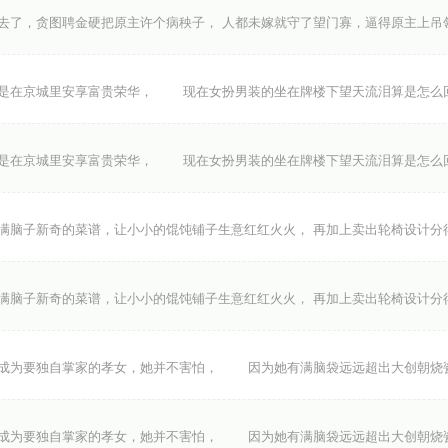
去了，贪图聘金硬把原主许个病秧子， 人都未嫁就守了望门寡，逼得原主上吊
是在京城里安享富贵荣华， 现在女扮男装的坐在牌楼下望天流泪算是怎
是在京城里安享富贵荣华， 现在女扮男装的坐在牌楼下望天流泪算是怎
满脑子新奇的菜谱，让小小的馄饨铺子生意红红火火， 再加上卖出轮椅设计分
满脑子新奇的菜谱，让小小的馄饨铺子生意红红火火， 再加上卖出轮椅设计分
为要独自掌家的孝女，她并不害怕， 因为她有满脑袋远远超出大创朝烧
为要独自掌家的孝女，她并不害怕， 因为她有满脑袋远远超出大创朝烧