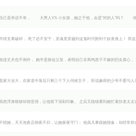
是幸还不幸， 大男人VS.小女孩，她之于他，会是“对的人”吗？ 
炸得支离破碎， 死了还不安宁，灵魂竟穿越到这鬼时代附到个奴隶身上！ 而
就连丈夫也不例外， 她半是胁迫父皇，表明自己非凤鸣质子不嫁的烈女真心，
是家大业大，在家道中落后只剩三个下人伺候主子， 听说赫府的少爷不爱与人
虽然浑身狼狈却很坚强，让他留下深刻印象。 之后又陆续看到她忙著扶老太太
不陪她，天天泡夜店彻夜不归，让她夜夜守门； 他虽凡事跟她报备，却经常和