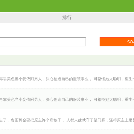
排行
再靠美色当小妾依附男人，决心创造自己的服装事业， 可都怪她太聪明，重生
再靠美色当小妾依附男人，决心创造自己的服装事业， 可都怪她太聪明，重生
去了，贪图聘金硬把原主许个病秧子， 人都未嫁就守了望门寡，逼得原主上吊