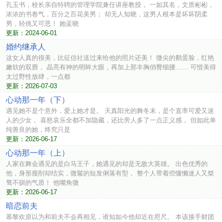
孔玉书，校长亲自特聘的管理学院兼任讲座教授， 一如其名，文质彬彬，
浓浓的书卷气，百分之百花美男； 却无人知晓，这男人根本是坏坏阴柔
男，轻佻又可恶！ 她蓝晓
更新：2024-06-01
婚约继承人
这女人真的很美，比征信社送过来给他的照片还美！ 微尖的鹅蛋脸，红艳
嫩软的双唇， 晶亮有神的明眸大眼，再加上那丰胸俏臀细腰…… 可惜美得
太过野性放肆，一点都
更新：2026-07-03
心动那一年（下）
遇见她不是个意外，爱上她才是。 天真阳光的舞冬末，是个直率可爱又迷
人的少女， 喜怒哀乐全都不加隐藏，还比旁人多了一点正义感， 但如此单
纯善良的她，终究只是
更新：2026-06-17
心动那一年（上）
人家在舞会遇见的是白马王子，她遇见的却是无敌大英雄。 出色优秀的
他，身形瘦削却结实，微鬈的短发俐落有型， 整个人带着些慵懒迷人又桀
骜不驯的气质！ 他嘴角微
更新：2026-06-17
暗恋前夫
慕黎欢原以为和前夫不会再相见，谁知如今他却近在咫尺。 本该接手财团