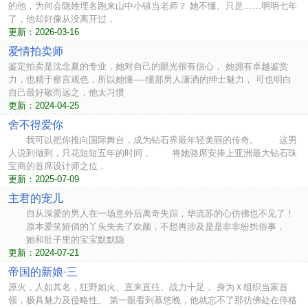
的他，为何会隐姓埋名跑来山中小镇当老师？ 她不懂。只是……明明七年
了，他却好像从没离开过，
更新：2026-03-16
爱情拍卖师
鉴定拍卖是沈念夏的专业，她对自己的眼光很有信心， 她拥有卓越鉴赏
力，也精于察言观色，所以她懂──懂那男人潇洒的绅士魅力， 可也明白
自己最好敬而远之，他太习惯
更新：2024-04-25
舍不得爱你
我可以把你推向国际舞台，成为钻石界最年轻美丽的传奇。 这男
人说到做到，只花短短五年的时间， 将她骆席安捧上亚洲最大钻石珠
宝商的首席设计师之位，
更新：2025-07-09
主君的宠儿
自从深爱的男人在一场意外后离奇失踪，华流苏的心仿佛也不见了！
原本爱笑娇俏的丫头失去了欢颜，不想再涉及是是非非纷扰俗事，
她和肚子里的宝宝默默隐
更新：2024-07-21
帝国的新娘·三
原火，人如其名，狂野如火、直来直往、战力十足， 身为Ｘ组织当家首
领，极具魅力及侵略性。 第一眼看到慕悠晚，他就忘不了那彷佛处在停格