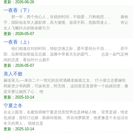
更新：2026-06-26
一夜香（下）
那一年，两个伤心人，在错的时间，不能爱，只剩相思…… 秦牧
宇，国际知名华人摄影师，高大傲慢、放浪不羁，危险而迷人， 有让
女人飞蛾扑火的致命吸引力
更新：2026-05-07
一夜香（上）
他们相逢在对的时间，情欲交缠之际，爱不爱却分不清…… 邵千
阳，拉斯维加斯饭店总裁，温雅中带着天生的霸气， 总是一副气定神
闲的态度，看似对什么都不
更新：2026-05-07
美人不败
赫连茉儿──来自二十一世纪的吉祥酒楼老板娘之女。 打小便立志要嫁给
阎家堡少爷阎爵，可妹有意，郎无情， 这回甚至直接带一个姑娘回堡，像
是非要让她死了心， 绝
更新：2025-10-14
宁夏之冬
在众人眼里，名建筑师柳宁夏是优质型男也是神秘人物， 背景是谜，情史
也成谜，曾经订过婚，新娘却落跑。 而在绿萝眼里，他更像是个永远活在
冬天的男人， 情绪总是
更新：2025-10-14