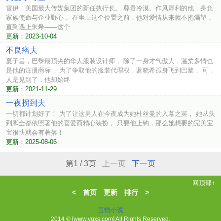
雷伊，美国最大传媒集团的新任执行长。 尊贵冷漠、作风犀利的他，身负
家族使命与企业野心， 在坐上这个位置之前，他对爱情从来就不抱渴望，
直到遇上朱希——这个
更新：2023-10-04
不良痞夫
夏子昙，巴黎最顶尖的华人服装设计师， 除了一身才气傲人，温柔多情也
是他的注册商标， 为了争取他的服装代理权，蓝晓希孤身飞到巴黎， 可，
人是见到了，他却始终
更新：2021-11-29
一夜拐到夫
一切都计划好了！ 为了让这男人在今夜成为她杜丝曼的入幕之宾， 她从头
到脚全都依照著他的喜爱而精心装扮， 只要他上钩，那么她想要的完美宝
宝很快就会有著落！
更新：2025-08-06
第1 / 3页
上一页
下一页
回顶部↑
<
首页
更新
排行
>
言情小说
2014 © [www.yqxs.com] All Rights Reserved.