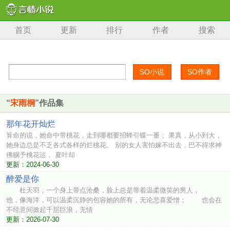
首页
更新
排行
作者
搜索
“
宋雨桐
”作品集
那年花开灿烂
算命的说，她命中带桃花，走到哪都要招蜂引蝶一番； 果真，从小到大，
她身边总是不乏各式各样的烂桃花。 别的女人害怕嫁不出去，巴不得求神
佛赐予桃花运， 夏叶却
更新：2024-06-30
醉爱是你
杜天羽，一个身上带点沧桑，脸上总是带着温柔微笑的男人，
他，像海洋，可以温柔沉静的包容她的所有，无论悲喜爱憎； 也会在
不经意间掀起千层巨浪，无情
更新：2026-07-30