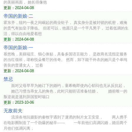
的美丽画面， 她长得像他
更新：2024-04-08
帝国的新娘·二
霍东齐，纽约一夜之间崛起的商业钜子， 真实身分是被封锁的机密，难掩
的贵气有如皇子降临。 但若可以，他愿只是一个平凡男子， 过着低调的生
活，得以自由地爱着想
更新：2024-04-08
帝国的新娘·一
慕悠晚，美丽端庄、细心体贴，具备多国语言能力， 是政商名流指定服务
的当红领班，堪称悦朵餐厅的传奇。 然而，卸下能干外衣的她只是个单纯
善良的普通女人， 过着
更新：2024-04-08
禁忌
面对父母早早为她订下的婚约，童希晚即使内心郁闷也无从反抗起，
她已习惯当乖女儿的角色，此时只能听话准备结婚， 婚前唯一的
叛逆就是逃到异国暂时喘口
更新：2023-10-06
无敌前夫
流浪各地玩摄影的秦牧宇遇到了潇洒的制片女王安亚， 两人携手
在电影圈制造了一个劲爆的秘辛—— 一年前他们高调闪婚，婚后两个
月他们低调闪离，