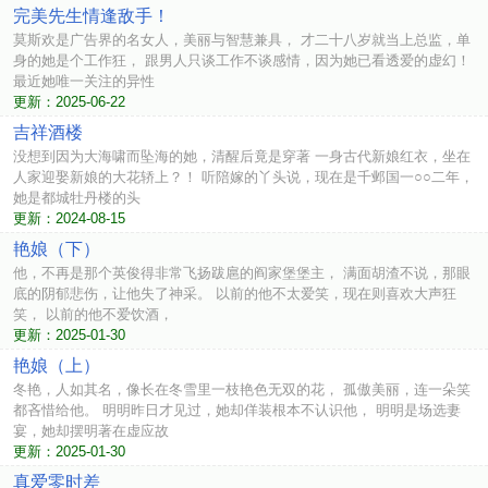
完美先生情逢敌手！
莫斯欢是广告界的名女人，美丽与智慧兼具， 才二十八岁就当上总监，单
身的她是个工作狂， 跟男人只谈工作不谈感情，因为她已看透爱的虚幻！
最近她唯一关注的异性
更新：2025-06-22
吉祥酒楼
没想到因为大海啸而坠海的她，清醒后竟是穿著 一身古代新娘红衣，坐在
人家迎娶新娘的大花轿上？！ 听陪嫁的丫头说，现在是千邺国一○○二年，
她是都城牡丹楼的头
更新：2024-08-15
艳娘（下）
他，不再是那个英俊得非常飞扬跋扈的阎家堡堡主， 满面胡渣不说，那眼
底的阴郁悲伤，让他失了神采。 以前的他不太爱笑，现在则喜欢大声狂
笑， 以前的他不爱饮酒，
更新：2025-01-30
艳娘（上）
冬艳，人如其名，像长在冬雪里一枝艳色无双的花， 孤傲美丽，连一朵笑
都吝惜给他。 明明昨日才见过，她却佯装根本不认识他， 明明是场选妻
宴，她却摆明著在虚应故
更新：2025-01-30
真爱零时差