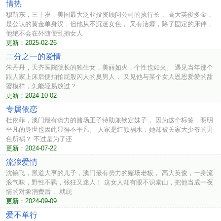
情热
穆靳东，三十岁，美国最大泛亚投资顾问公司的执行长， 高大英俊多金，
是公认的黄金单身汉，但他从不沉迷女色， 又有洁癖，除了固定的床伴，
他绝不会在外随便乱抱女人
更新：2025-02-26
二分之一的爱情
朱丹丹，天齐医院院长的独生女，美丽如火，个性也如火。 遇见当年那个
跟人家上床后便拍拍屁股闪人的臭男人， 又见他与某个女人恩恩爱爱的甜
蜜模样，怎能轻易放过？
更新：2024-10-02
专属依恋
杜依菲，澳门最有势力的赌场王子特助兼钦定妹子， 因为这个标签，明明
平凡的身世也因此显得不平凡。 人家是红颜祸水，她却被关家大少爷的男
色所祸？ 不过是为了还
更新：2024-07-22
流浪爱情
沈镜飞，黑道大亨的儿子，澳门最有势力的赌场老板， 高大英俊，一身流
浪气味，野性不羁，张狂又迷人！ 这女人却有眼不识泰山，把他当成一夜
情的对象消费后， 就屁
更新：2024-09-09
爱不单行