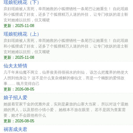
瑶娘犯桃花（下）
弃妇瑶娘被人害死，幸而她救的小狐狸牺牲一条尾巴让她重生！ 自此瑶娘
和小狐狸成了好友，还多了个狐狸精万人迷的外挂， 让专门收妖的道士靳
玄对她难以抗拒，但又嘴硬
更新：2025-11-08
瑶娘犯桃花（上）
弃妇瑶娘被人害死，幸而她救的小狐狸牺牲一条尾巴让她重生！ 自此瑶娘
和小狐狸成了好友，还多了个狐狸精万人迷的外挂， 让专门收妖的道士靳
玄对她难以抗拒，但又嘴硬
更新：2025-11-08
仙夫太矫情
几千年来仙魔不两立，仙界俊美得很祸水的剑仙， 该怎么把魔界的艳使大
人拐到他身边？ 这不是什么复杂难解的修仙文，而是一个幽默的爱情故
事…… 魄月觉得自己
更新：2026-08-05
娘子招人爱
她披着官家千金的优雅外皮，实则是豪放的山寨大当家， 所以对这个退她
婚的男人，以及那些小情小爱， 她根本不放在眼里， 若不是因为查案需
要，她才不会跟他有什么
更新：2026-08-05
祸害成夫君