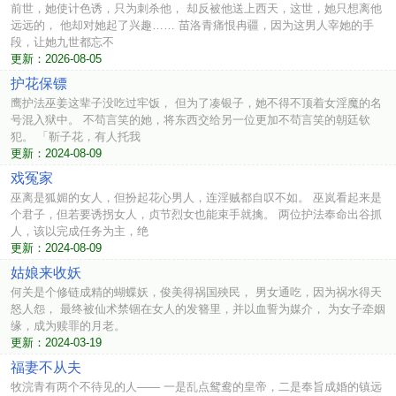
前世，她使计色诱，只为刺杀他， 却反被他送上西天，这世，她只想离他
远远的， 他却对她起了兴趣…… 苗洛青痛恨冉疆，因为这男人宰她的手
段，让她九世都忘不
更新：2026-08-05
护花保镖
鹰护法巫姜这辈子没吃过牢饭， 但为了凑银子，她不得不顶着女淫魔的名
号混入狱中。 不苟言笑的她，将东西交给另一位更加不苟言笑的朝廷钦
犯。 「靳子花，有人托我
更新：2024-08-09
戏冤家
巫离是狐媚的女人，但扮起花心男人，连淫贼都自叹不如。 巫岚看起来是
个君子，但若要诱拐女人，贞节烈女也能束手就擒。 两位护法奉命出谷抓
人，该以完成任务为主，绝
更新：2024-08-09
姑娘来收妖
何关是个修链成精的蝴蝶妖，俊美得祸国殃民， 男女通吃，因为祸水得天
怒人怨， 最终被仙术禁锢在女人的发簪里，并以血誓为媒介， 为女子牵姻
缘，成为赎罪的月老。
更新：2024-03-19
福妻不从夫
牧浣青有两个不待见的人—— 一是乱点鸳鸯的皇帝，二是奉旨成婚的镇远