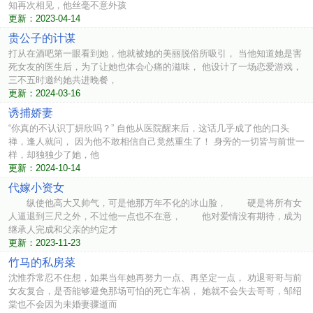
知再次相见，他丝毫不意外孩
更新：2023-04-14
贵公子的计谋
打从在酒吧第一眼看到她，他就被她的美丽脱俗所吸引， 当他知道她是害
死女友的医生后，为了让她也体会心痛的滋味， 他设计了一场恋爱游戏，
三不五时邀约她共进晚餐，
更新：2024-03-16
诱捕娇妻
“你真的不认识丁妍欣吗？” 自他从医院醒来后，这话几乎成了他的口头
禅，逢人就问， 因为他不敢相信自己竟然重生了！ 身旁的一切皆与前世一
样，却独独少了她，他
更新：2024-10-14
代嫁小资女
纵使他高大又帅气，可是他那万年不化的冰山脸， 硬是将所有女
人逼退到三尺之外，不过他一点也不在意， 他对爱情没有期待，成为
继承人完成和父亲的约定才
更新：2023-11-23
竹马的私房菜
沈惟乔常忍不住想，如果当年她再努力一点、再坚定一点， 劝退哥哥与前
女友复合，是否能够避免那场可怕的死亡车祸， 她就不会失去哥哥，邹绍
棠也不会因为未婚妻骤逝而