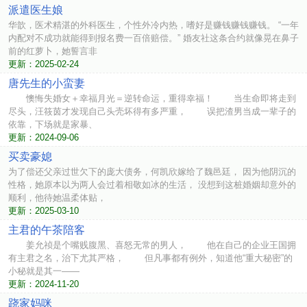
派遣医生娘
华歆，医术精湛的外科医生，个性外冷内热，嗜好是赚钱赚钱赚钱。 “一年
内配对不成功就能得到报名费一百倍赔偿。” 婚友社这条合约就像晃在鼻子
前的红萝卜，她誓言非
更新：2025-02-24
唐先生的小蛮妻
懊悔失婚女＋幸福月光＝逆转命运，重得幸福！ 当生命即将走到
尽头，汪筱茵才发现自己头壳坏得有多严重， 误把渣男当成一辈子的
依靠，下场就是家暴、
更新：2024-09-06
买卖豪媳
为了偿还父亲过世欠下的庞大债务，何凯欣嫁给了魏邑廷， 因为他阴沉的
性格，她原本以为两人会过着相敬如冰的生活， 没想到这桩婚姻却意外的
顺利，他待她温柔体贴，
更新：2025-03-10
主君的午茶陪客
姜允祯是个嘴贱腹黑、喜怒无常的男人， 他在自己的企业王国拥
有主君之名，治下尤其严格， 但凡事都有例外，知道他“重大秘密”的
小秘就是其一——
更新：2024-11-20
跷家妈咪