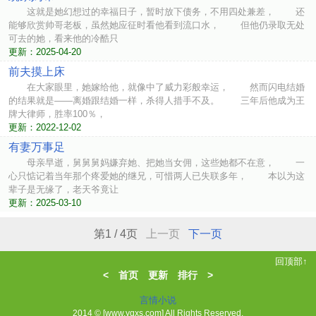
这就是她幻想过的幸福日子，暂时放下债务，不用四处兼差， 还
能够欣赏帅哥老板，虽然她应征时看他看到流口水， 但他仍录取无处
可去的她，看来他的冷酷只
更新：2025-04-20
前夫摸上床
在大家眼里，她嫁给他，就像中了威力彩般幸运， 然而闪电结婚
的结果就是——离婚跟结婚一样，杀得人措手不及。 三年后他成为王
牌大律师，胜率100％，
更新：2022-12-02
有妻万事足
母亲早逝，舅舅舅妈嫌弃她、把她当女佣，这些她都不在意， 一
心只惦记着当年那个疼爱她的继兄，可惜两人已失联多年， 本以为这
辈子是无缘了，老天爷竟让
更新：2025-03-10
第1 / 4页
上一页
下一页
回顶部↑
<
首页
更新
排行
>
言情小说
2014 © [www.yqxs.com] All Rights Reserved.