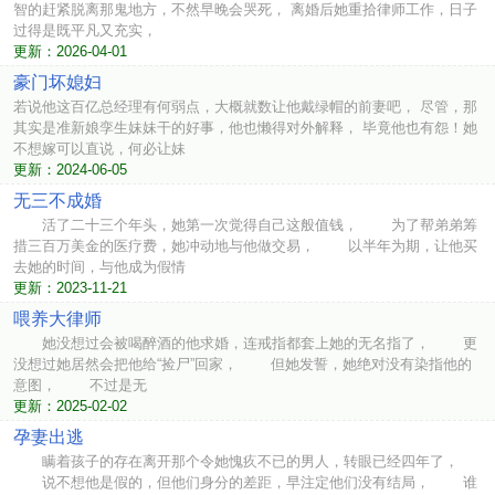
智的赶紧脱离那鬼地方，不然早晚会哭死， 离婚后她重拾律师工作，日子
过得是既平凡又充实，
更新：2026-04-01
豪门坏媳妇
若说他这百亿总经理有何弱点，大概就数让他戴绿帽的前妻吧， 尽管，那
其实是准新娘孪生妹妹干的好事，他也懒得对外解释， 毕竟他也有怨！她
不想嫁可以直说，何必让妹
更新：2024-06-05
无三不成婚
活了二十三个年头，她第一次觉得自己这般值钱， 为了帮弟弟筹
措三百万美金的医疗费，她冲动地与他做交易， 以半年为期，让他买
去她的时间，与他成为假情
更新：2023-11-21
喂养大律师
她没想过会被喝醉酒的他求婚，连戒指都套上她的无名指了， 更
没想过她居然会把他给“捡尸”回家， 但她发誓，她绝对没有染指他的
意图， 不过是无
更新：2025-02-02
孕妻出逃
瞒着孩子的存在离开那个令她愧疚不已的男人，转眼已经四年了，
说不想他是假的，但他们身分的差距，早注定他们没有结局， 谁