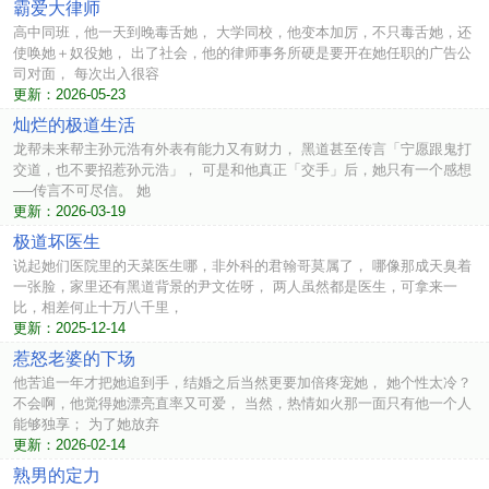
霸爱大律师
高中同班，他一天到晚毒舌她， 大学同校，他变本加厉，不只毒舌她，还
使唤她＋奴役她， 出了社会，他的律师事务所硬是要开在她任职的广告公
司对面， 每次出入很容
更新：2026-05-23
灿烂的极道生活
龙帮未来帮主孙元浩有外表有能力又有财力， 黑道甚至传言「宁愿跟鬼打
交道，也不要招惹孙元浩」， 可是和他真正「交手」后，她只有一个感想
──传言不可尽信。 她
更新：2026-03-19
极道坏医生
说起她们医院里的天菜医生哪，非外科的君翰哥莫属了， 哪像那成天臭着
一张脸，家里还有黑道背景的尹文佐呀， 两人虽然都是医生，可拿来一
比，相差何止十万八千里，
更新：2025-12-14
惹怒老婆的下场
他苦追一年才把她追到手，结婚之后当然更要加倍疼宠她， 她个性太冷？
不会啊，他觉得她漂亮直率又可爱， 当然，热情如火那一面只有他一个人
能够独享； 为了她放弃
更新：2026-02-14
熟男的定力