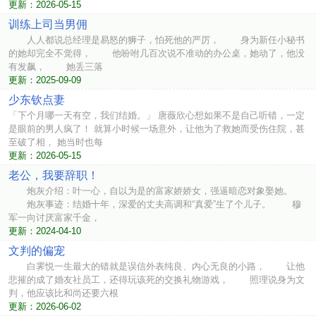
更新：2026-05-15
训练上司当男佣
人人都说总经理是易怒的狮子，怕死他的严厉， 身为新任小秘书
的她却完全不觉得， 他吩咐几百次说不准动的办公桌，她动了，他没
有发飙， 她丢三落
更新：2025-09-09
少东钦点妻
「下个月哪一天有空，我们结婚。」 唐薇欣心想如果不是自己听错，一定
是眼前的男人疯了！ 就算小时候一场意外，让他为了救她而受伤住院，甚
至破了相， 她当时也每
更新：2026-05-15
老公，我要辞职！
炮灰介绍：叶一心，自以为是的富家娇娇女，强逼暗恋对象娶她。
炮灰事迹：结婚十年，深爱的丈夫高调和“真爱”生了个儿子。 穆
军一向讨厌富家千金，
更新：2024-04-10
文判的偏宠
白霁悦一生最大的错就是误信外表纯良、内心无良的小路， 让他
悲摧的成了婚友社员工，还得玩该死的交换礼物游戏， 照理说身为文
判，他应该比和尚还要六根
更新：2026-06-02