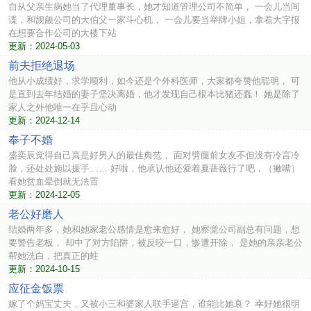
自从父亲生病她当了代理董事长，她才知道管理公司不简单， 一会儿当间
谍，和觊觎公司的大伯父一家斗心机， 一会儿要当举牌小姐，拿着大字报
在想要合作公司的大楼下站
更新：2024-05-03
前夫拒绝退场
他从小成绩好，求学顺利，如今还是个外科医师，大家都夸赞他聪明， 可
是直到去年结婚的妻子坚决离婚，他才发现自己根本比猪还蠢！ 她是除了
家人之外他唯一在乎且心动
更新：2024-12-14
奉子不婚
盛奕辰觉得自己真是好男人的最佳典范， 面对劈腿前女友不但没有冷言冷
脸，还处处施以援手…… 好啦，他承认他还爱着夏蔷薇行了吧，（撇嘴）
看她贫血晕倒就无法置
更新：2024-12-05
老公好磨人
结婚两年多，她和她家老公感情是愈来愈好， 她察觉公司副总有问题，想
要警告老板， 却中了对方陷阱，被反咬一口，惨遭开除， 是她的亲亲老公
帮她洗白，把真正的蛀
更新：2024-10-15
应征金饭票
嫁了个妈宝丈夫，又被小三和婆家人联手逼宫，谁能比她衰？ 幸好她很明