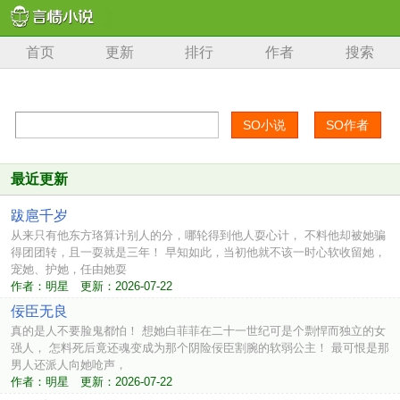
首页
更新
排行
作者
搜索
最近更新
跋扈千岁
从来只有他东方珞算计别人的分，哪轮得到他人耍心计， 不料他却被她骗
得团团转，且一耍就是三年！ 早知如此，当初他就不该一时心软收留她，
宠她、护她，任由她耍
作者：明星 更新：2026-07-22
佞臣无良
真的是人不要脸鬼都怕！ 想她白菲菲在二十一世纪可是个剽悍而独立的女
强人， 怎料死后竟还魂变成为那个阴险佞臣割腕的软弱公主！ 最可恨是那
男人还派人向她呛声，
作者：明星 更新：2026-07-22