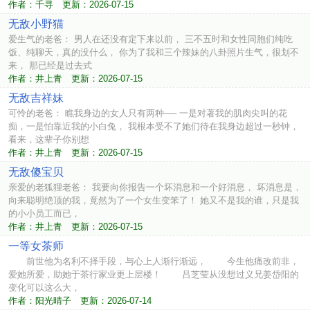
作者：千寻 更新：2026-07-15
无敌小野猫
爱生气的老爸： 男人在还没有定下来以前， 三不五时和女性同胞们纯吃
饭、纯聊天，真的没什么， 你为了我和三个辣妹的八卦照片生气，很划不
来， 那已经是过去式
作者：井上青 更新：2026-07-15
无敌吉祥妹
可怜的老爸： 瞧我身边的女人只有两种── 一是对著我的肌肉尖叫的花
痴，一是怕靠近我的小白兔， 我根本受不了她们待在我身边超过一秒钟，
看来，这辈子你别想
作者：井上青 更新：2026-07-15
无敌傻宝贝
亲爱的老狐狸老爸： 我要向你报告一个坏消息和一个好消息， 坏消息是，
向来聪明绝顶的我，竟然为了一个女生变笨了！ 她又不是我的谁，只是我
的小小员工而已，
作者：井上青 更新：2026-07-15
一等女茶师
前世他为名利不择手段，与心上人渐行渐远， 今生他痛改前非，
爱她所爱，助她于茶行家业更上层楼！ 吕芝莹从没想过义兄姜岱阳的
变化可以这么大，
作者：阳光晴子 更新：2026-07-14