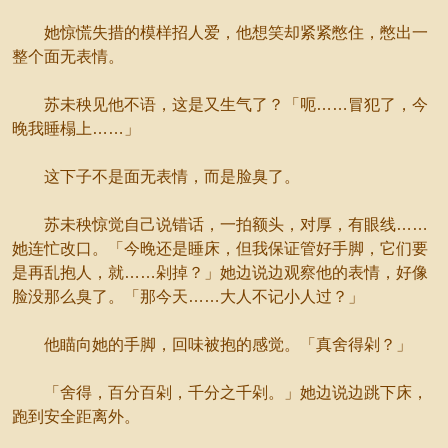
她惊慌失措的模样招人爱，他想笑却紧紧憋住，憋出一
整个面无表情。
苏未秧见他不语，这是又生气了？「呃……冒犯了，今
晚我睡榻上……」
这下子不是面无表情，而是脸臭了。
苏未秧惊觉自己说错话，一拍额头，对厚，有眼线……
她连忙改口。「今晚还是睡床，但我保证管好手脚，它们要
是再乱抱人，就……剁掉？」她边说边观察他的表情，好像
脸没那么臭了。「那今天……大人不记小人过？」
他瞄向她的手脚，回味被抱的感觉。「真舍得剁？」
「舍得，百分百剁，千分之千剁。」她边说边跳下床，
跑到安全距离外。