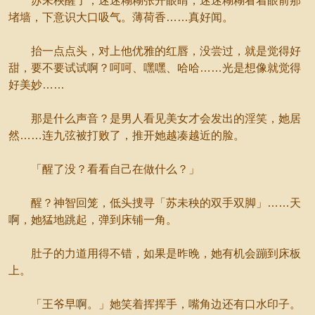
苏未秧醒了，迷迷糊糊张开眼睛，迷迷糊糊看着眼前那
堵墙，下意识大口吸气。薄荷香……真好闻。
抬一点点头，对上他优雅的红唇，没尝过，就是觉得好
甜，要不要试试啊？呵呵、嘿嘿、哈哈……光是想像就觉得
好美妙……
那是什么声音？是男人看见美女才会发出的淫笑，她居
然……连九弦被打败了，推开她越凑越近的脸。
「醒了没？看看自己在做什么？」
醒？神智回笼，低头捜寻「苏未秧的双手双脚」……天
啊，她猛地跳起，弹到床铺一角。
肚子的力道用得不错，如果是昨晚，她有机会蹦到床板
上。
「王爷早啊。」她笑着挥挥手，嘴角边还有口水印子。