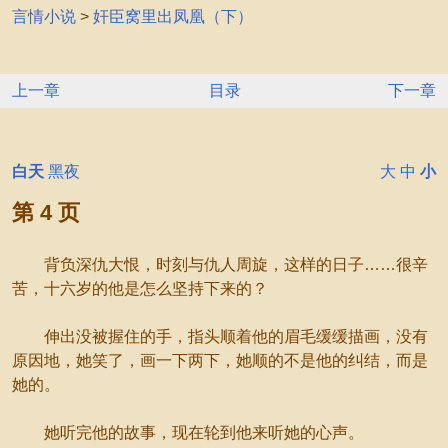
言情小说
>
奸臣窝里出凤凰（下）
上一章
目录
下一章
白天
黑夜
大
中
小
第 4 页
背负深仇大恨，时刻与仇人周旋，这样的日子……很辛
苦，十六岁的他是怎么坚持下来的？
伸出没被握住的手，指头顺着他的眉毛缓缓描画，没有
原因地，她笑了，画一下两下，她顺的不是他的纠结，而是
她的。
她听完他的故事，现在轮到他来听她的心声。