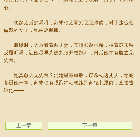
很伤心吧？长辈为恶下一代最是无辜，她有一点为连九桢担
心。
想起太后的嘱咐，苏未秧太阳穴隐隐作痛，对于这么会
做戏的女子，她由衷佩服。
谢恩时，太后看着两夫妻，笑得和蔼可亲，拉着苏未秧
反覆叮嘱，让她尽早为连九弦开枝散叶，日后她才有脸去见
先帝。
她真敢去见先帝？混淆皇室血脉，谋杀枕边丈夫，毒蛇
都逊她一筹，苏未秧有强烈冲动想跑到苏继北跟前，直接告
诉他——
上一章
下一章