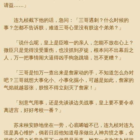
请益……」
连九桢截下他的话，急问：「三哥遇刺？什么时候的
事？怎都不告诉朕，难道三哥心里没有朕这个弟弟？」
「说什么呢，皇上是臣唯一的亲人，怎能不放在心上？
微臣只是觉得没受重伤，也没抓到歹徒，根本问不出幕后之
人，万一把事情闹大逼得凶手狗急跳墙，岂不更糟？」
「三哥是怕万一查出来是詹家动的手，不知道怎么办对
吧？三哥就想大事化小、小事化掘小，可越是如此，詹家的
气焰就越嚣张，朕恨不得立刻灭了詹家！」
「别意气用事，还是先谈谈边关战事，皇上要不要令卓
离进宫，好好考校一番？」
苏未秧安静地坐在一旁，心底唏嘘不已，连九桢对连九
弦是真心维护，倘若日后他知道母亲做出人神共愤之事，会