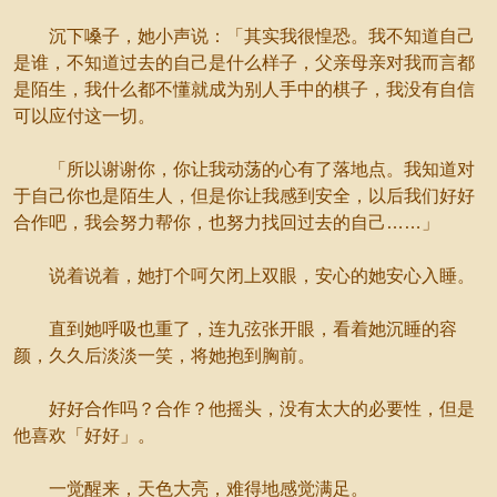
沉下嗓子，她小声说：「其实我很惶恐。我不知道自己
是谁，不知道过去的自己是什么样子，父亲母亲对我而言都
是陌生，我什么都不懂就成为别人手中的棋子，我没有自信
可以应付这一切。
「所以谢谢你，你让我动荡的心有了落地点。我知道对
于自己你也是陌生人，但是你让我感到安全，以后我们好好
合作吧，我会努力帮你，也努力找回过去的自己……」
说着说着，她打个呵欠闭上双眼，安心的她安心入睡。
直到她呼吸也重了，连九弦张开眼，看着她沉睡的容
颜，久久后淡淡一笑，将她抱到胸前。
好好合作吗？合作？他摇头，没有太大的必要性，但是
他喜欢「好好」。
一觉醒来，天色大亮，难得地感觉满足。