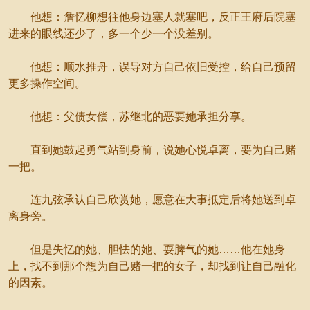
他想：詹忆柳想往他身边塞人就塞吧，反正王府后院塞
进来的眼线还少了，多一个少一个没差别。
他想：顺水推舟，误导对方自己依旧受控，给自己预留
更多操作空间。
他想：父债女偿，苏继北的恶要她承担分享。
直到她鼓起勇气站到身前，说她心悦卓离，要为自己赌
一把。
连九弦承认自己欣赏她，愿意在大事抵定后将她送到卓
离身旁。
但是失忆的她、胆怯的她、耍脾气的她……他在她身
上，找不到那个想为自己赌一把的女子，却找到让自己融化
的因素。