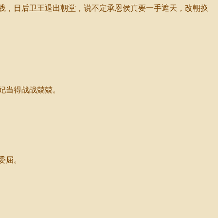
践，日后卫王退出朝堂，说不定承恩侯真要一手遮天，改朝换
妃当得战战兢兢。
委屈。