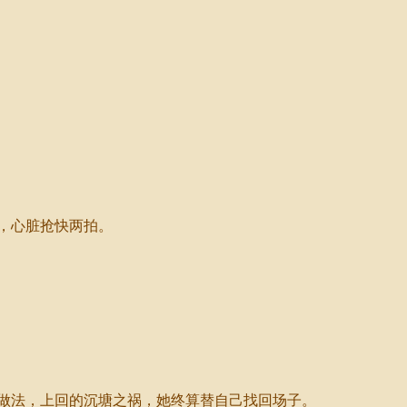
，心脏抢快两拍。
做法，上回的沉塘之祸，她终算替自己找回场子。