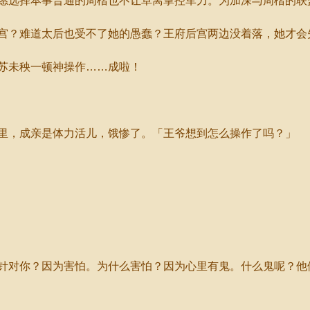
选择本事普通的周楷也不让卓离掌控军力。为加深与周楷的联
？难道太后也受不了她的愚蠢？王府后宫两边没着落，她才会
苏未秧一顿神操作……成啦！
，成亲是体力活儿，饿惨了。「王爷想到怎么操作了吗？」
对你？因为害怕。为什么害怕？因为心里有鬼。什么鬼呢？他