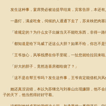
发生这种事，宴席势必被迫提早结束，宾客告辞，本还有人
一盏灯，满桌吃食，伺候的人通通下去了，苏未秧把肉塞进
「谁规定的？为什么女子出嫁当天不能吃东西，非得一路饿
「都知道是给下马威了还这么大胆？如果不给，你岂不是
「王爷放心，风筝线攒在你手里呢，一扯您就给拉回来啦。
「好大的胆子，竟然连喜房都给烧了？」
「这不是在帮王爷吗？发生这件事，王爷肯定能借机兴风作
她还真没说错，本以为苏继北与刘泰山出现嫌隙，他不会把
子的天下，他当然得好好守着。