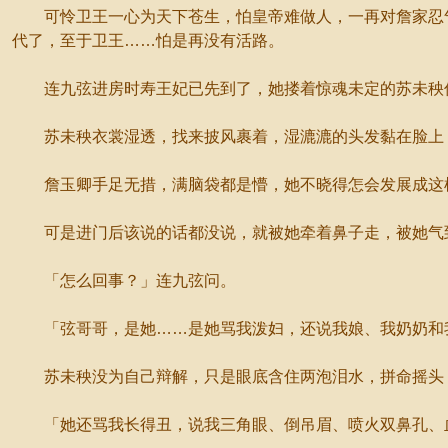
可怜卫王一心为天下苍生，怕皇帝难做人，一再对詹家忍气
代了，至于卫王……怕是再没有活路。
连九弦进房时寿王妃已先到了，她搂着惊魂未定的苏未秧
苏未秧衣裳湿透，找来披风裹着，湿漉漉的头发黏在脸上
詹玉卿手足无措，满脑袋都是懵，她不晓得怎会发展成这样
可是进门后该说的话都没说，就被她牵着鼻子走，被她气到
「怎么回事？」连九弦问。
「弦哥哥，是她……是她骂我泼妇，还说我娘、我奶奶和我
苏未秧没为自己辩解，只是眼底含住两泡泪水，拼命摇头，
「她还骂我长得丑，说我三角眼、倒吊眉、喷火双鼻孔、