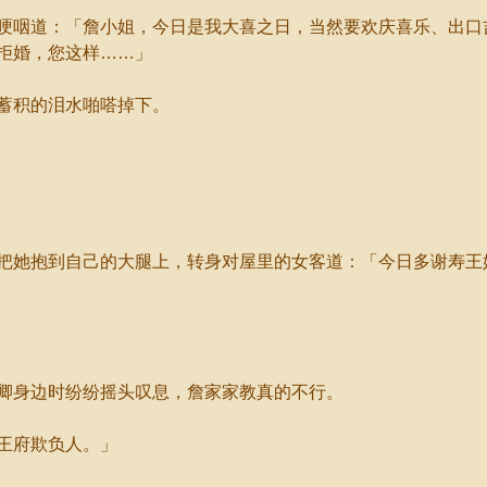
咽道：「詹小姐，今日是我大喜之日，当然要欢庆喜乐、出口
拒婚，您这样……」
蓄积的泪水啪嗒掉下。
她抱到自己的大腿上，转身对屋里的女客道：「今日多谢寿王
身边时纷纷摇头叹息，詹家家教真的不行。
王府欺负人。」