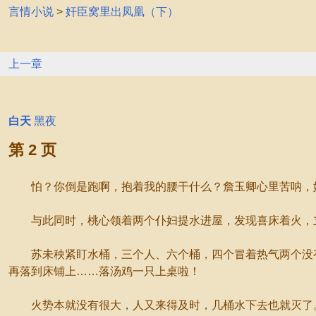
言情小说
>
奸臣窝里出凤凰（下）
上一章
白天
黑夜
第 2 页
怕？你倒是跑啊，抱着我的腰干什么？詹玉卿心里苦呐，她
与此同时，桃心领着两个仆妇提水进屋，发现喜床着火，
苏未秧紧盯水桶，三个人、六个桶，四个冒着热气两个没有
再落到床铺上……落汤鸡一只上桌啦！
火势本就没有很大，人又来得及时，几桶水下去也就灭了