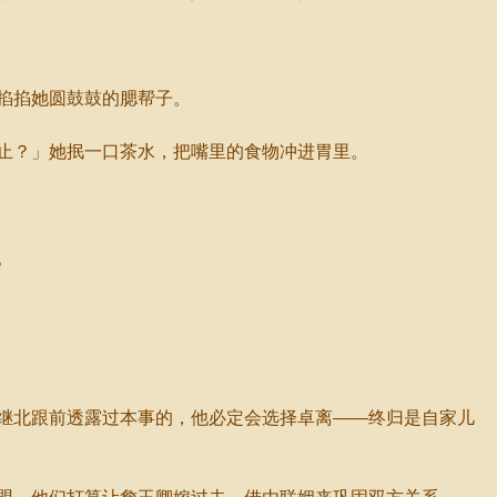
掐掐她圆鼓鼓的腮帮子。
止？」她抿一口茶水，把嘴里的食物冲进胃里。
。
继北跟前透露过本事的，他必定会选择卓离——终归是自家儿