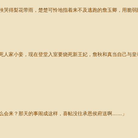
哭得梨花带雨，楚楚可怜地指着来不及逃跑的詹玉卿，用脆弱
人家小妾，现在登堂入室要烧死新王妃，詹秋和真当自己与皇
会来？那天的事闹成这样，喜帖没往承恩侯府送啊……」