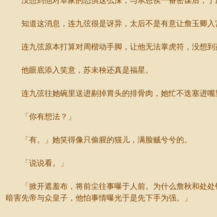
没想到他对卓家的恐惧这么深，与承恩侯一番密谋后，宁愿
知道这消息，连九弦很是讶异，太后不是有意让詹玉卿入宫
连九弦原本打算对周楷动手脚，让他无法掌虎符，没想到
他眼底添入笑意，苏未秧还真是福星。
连九弦往她碗里送进剔掉胃头的排骨肉，她忙不迭塞进嘴里
「你有想法？」
「有。」她笑得像只偷腥的猫儿，满脸贼兮兮的。
「说说看。」
「掀开遮羞布，将前尘往事曝于人前。为什么詹秋和处处针
暗害先帝与众皇子，他怕事情曝光于是先下手为强。」