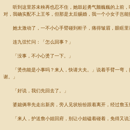
听到这里苏未秧再也忍不住，她鼓起勇气颤巍巍的上前，哽
对，我确实配不上王爷，但那是太后赐婚，我一个小女子岂能
她太激动了，一不小心手臂碰到柜子，痛得皱眉，眼眶里
连九弦忙问：「怎么回事？」
「没事，不小心烫了一下。」
「烫伤能是小事吗？来人，快请大夫。」说着手臂一弯，把
谢。」
「好说，我们先回去了。」
婆媳俩率先走出新房，旁人见状纷纷跟着离开，经过詹玉卿
「来人，护送詹小姐回府，别让小姐磕着碰着，免得又说