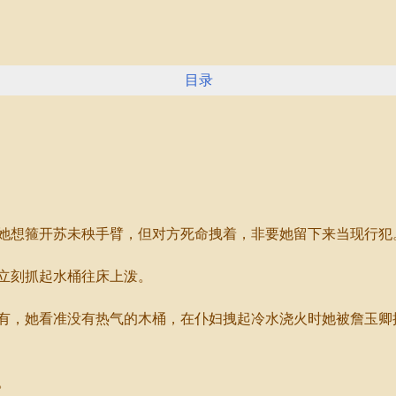
目录
想箍开苏未秧手臂，但对方死命拽着，非要她留下来当现行犯
立刻抓起水桶往床上泼。
，她看准没有热气的木桶，在仆妇拽起冷水浇火时她被詹玉卿
。