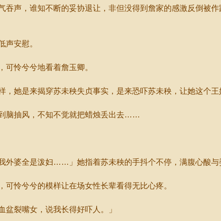
吞声，谁知不断的妥协退让，非但没得到詹家的感激反倒被作
低声安慰。
，可怜兮兮地看着詹玉卿。
，她是来揭穿苏未秧失贞事实，是来恐吓苏未秧，让她这个王
脑抽风，不知不觉就把蜡烛丢出去……
外婆全是泼妇……」她指着苏未秧的手抖个不停，满腹心酸与
可怜兮兮的模样让在场女性长辈看得无比心疼。
血盆裂嘴女，说我长得好吓人。」