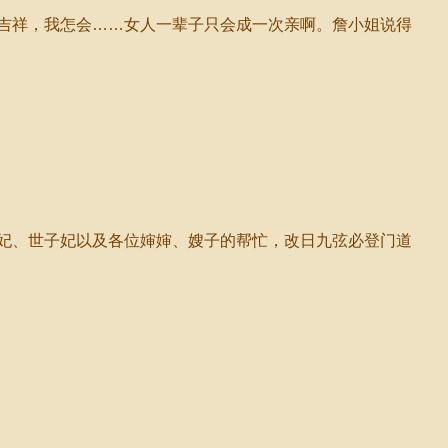
吉祥，我怎会……女人一辈子只会成一次亲啊。詹小姐说得
妃、世子妃以及各位婶婶、嫂子的帮忙，改日九弦必登门道