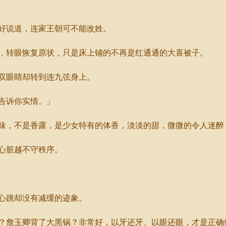
好说道，连家王朝可不能改姓。
转眼恢复原状，只是床上铺的不再是红通通的大喜被子。
双眼睛却转到连九弦身上。
告诉你实情。」
，不是香露，是少女特有的体香，淡淡的甜，微微的令人迷醉
心脏越不守秩序。
心跳却没有减缓的迹象。
詹玉卿背了大黑锅？非常好，以牙还牙、以眼还眼，才是正确