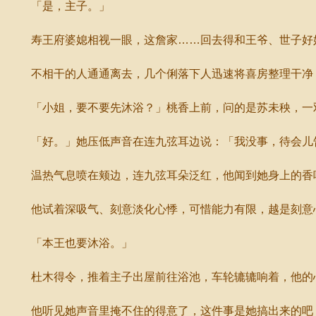
「是，主子。」
寿王府婆媳相视一眼，这詹家……回去得和王爷、世子好
不相干的人通通离去，几个俐落下人迅速将喜房整理干净，
「小姐，要不要先沐浴？」桃香上前，问的是苏未秧，一
「好。」她压低声音在连九弦耳边说：「我没事，待会儿
温热气息喷在颊边，连九弦耳朵泛红，他闻到她身上的香味
他试着深吸气、刻意淡化心悸，可惜能力有限，越是刻意
「本王也要沐浴。」
杜木得令，推着主子出屋前往浴池，车轮辘辘响着，他的
他听见她声音里掩不住的得意了，这件事是她搞出来的吧？