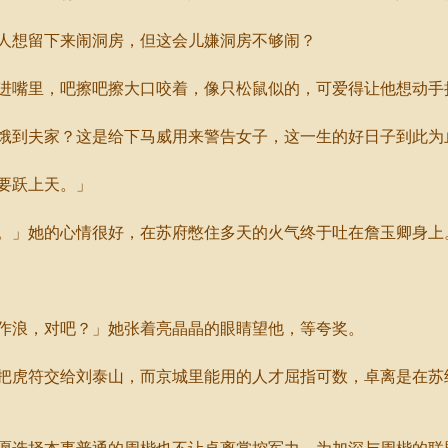
想留下来闹洞房，但这会儿嫌洞房不够闹？
嘴里，吧擦吧擦大口咬着，像只松鼠似的，可爱得让他想动手
到夫家？这是给下马威用来警告女子，这一生的好日子到此为
要跃上天。」
」她的心情很好，在苏府憋住多天的火气终于吐在詹玉卿身上
浪，对吧？」她张着亮晶晶的眼睛望他，等夸奖。
虎符交给刘泰山，而京城里能用的人才屈指可数，卓离是在苏