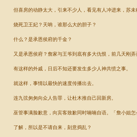
但喜房的动静太大，引来不少人，看见有人冲进来，苏未秧
烧死卫王妃？天呐，谁那么大的胆子？
什么？是承恩侯府的千金？
又是承恩侯府？詹家与王爷到底有多大仇恨，前几天刚弄死
有这样的外戚，日后不知还要发生多少人神共愤之事。
就这样，事情以最快的速度传播出去。
连九弦匆匆向众人告罪，让杜木推自己回新房。
巫管事满脸歉意，向宾客致歉同时喃喃自语。「詹小姐怎么
了解，所以是不请自来，刻意捣乱？