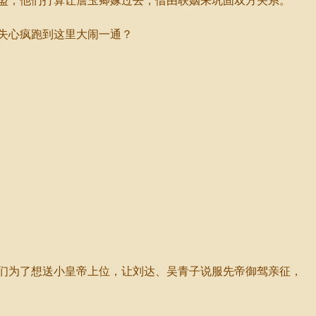
盟，他们打算让詹玉卿嫁过去，借由联姻来巩固双方关系。
失心疯跑到这里大闹一通？
们为了想送小皇帝上位，让刘达、吴青子说服先帝御驾亲征，