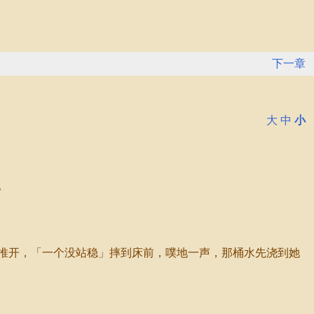
下一章
大
中
小
。
推开，「一个没站稳」摔到床前，噗地一声，那桶水先浇到她