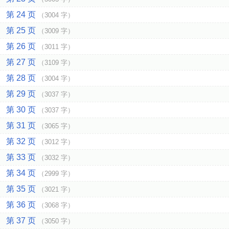
第 24 页
（3004 字）
第 25 页
（3009 字）
第 26 页
（3011 字）
第 27 页
（3109 字）
第 28 页
（3004 字）
第 29 页
（3037 字）
第 30 页
（3037 字）
第 31 页
（3065 字）
第 32 页
（3012 字）
第 33 页
（3032 字）
第 34 页
（2999 字）
第 35 页
（3021 字）
第 36 页
（3068 字）
第 37 页
（3050 字）