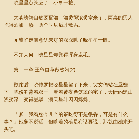
晓星星点头应了，小事一桩。
大啖螃蟹自然要配酒，酒烫得滚烫拿来了，两桌的男人
吃得酒酣耳热，两个时辰后才散席。
元璧临走前意犹未尽的深深瞧了晓星星一眼。
不知为何，晓星星却觉得浑身发毛。
第十一章 王爷自荐做赘婿(2)
散席后，晓修罗把晓星星留了下来，父女俩站在屋檐
下，晓修罗背着双手，看着被夜色笼罩的宅子，天际的黑由
浅变深，变得墨黑，满天星斗闪闪烁烁。
「爹，我看您今儿个的饭吃得不是很香，可是有什么
事？」她爹不说话，但瞧着的确是有话要说，那就由她来开
头吧。