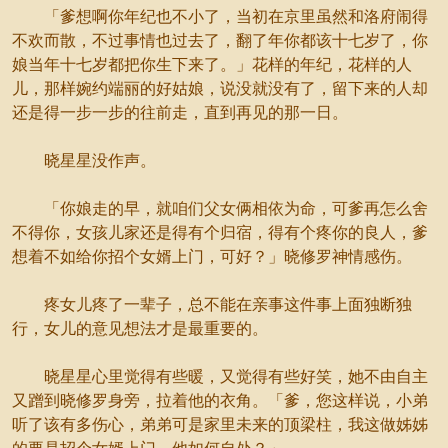
「爹想啊你年纪也不小了，当初在京里虽然和洛府闹得
不欢而散，不过事情也过去了，翻了年你都该十七岁了，你
娘当年十七岁都把你生下来了。」花样的年纪，花样的人
儿，那样婉约端丽的好姑娘，说没就没有了，留下来的人却
还是得一步一步的往前走，直到再见的那一日。
晓星星没作声。
「你娘走的早，就咱们父女俩相依为命，可爹再怎么舍
不得你，女孩儿家还是得有个归宿，得有个疼你的良人，爹
想着不如给你招个女婿上门，可好？」晓修罗神情感伤。
疼女儿疼了一辈子，总不能在亲事这件事上面独断独
行，女儿的意见想法才是最重要的。
晓星星心里觉得有些暖，又觉得有些好笑，她不由自主
又蹭到晓修罗身旁，拉着他的衣角。「爹，您这样说，小弟
听了该有多伤心，弟弟可是家里未来的顶梁柱，我这做姊姊