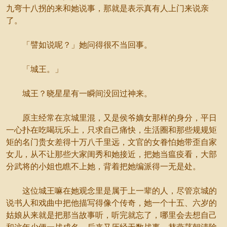
九弯十八拐的来和她说事，那就是表示真有人上门来说亲
了。
「譬如说呢？」她问得很不当回事。
「城王。」
城王？晓星星有一瞬间没回过神来。
原主经常在京城里混，又是侯爷嫡女那样的身分，平日
一心扑在吃喝玩乐上，只求自己痛快，生活圈和那些规规矩
矩的名门贵女差得十万八千里远，文官的女眷怕她带歪自家
女儿，从不让那些大家闺秀和她接近，把她当瘟疫看，大部
分武将的小姐也瞧不上她，背着把她编派得一无是处。
这位城王嘛在她观念里是属于上一辈的人，尽管京城的
说书人和戏曲中把他描写得像个传奇，她一个十五、六岁的
姑娘从来就是把那当故事听，听完就忘了，哪里会去想自己