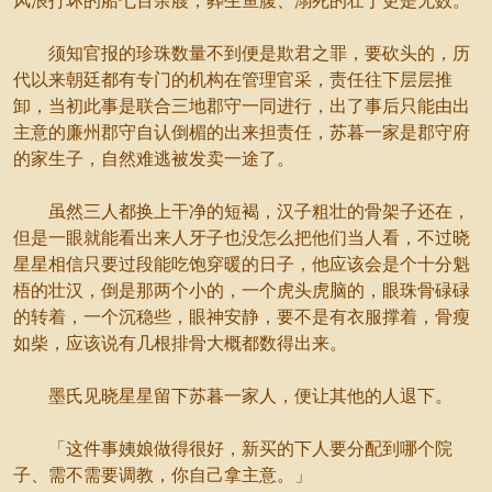
风浪打坏的船七百余艘，葬生鱼腹、溺死的壮丁更是无数。
须知官报的珍珠数量不到便是欺君之罪，要砍头的，历
代以来朝廷都有专门的机构在管理官采，责任往下层层推
卸，当初此事是联合三地郡守一同进行，出了事后只能由出
主意的廉州郡守自认倒楣的出来担责任，苏暮一家是郡守府
的家生子，自然难逃被发卖一途了。
虽然三人都换上干净的短褐，汉子粗壮的骨架子还在，
但是一眼就能看出来人牙子也没怎么把他们当人看，不过晓
星星相信只要过段能吃饱穿暖的日子，他应该会是个十分魁
梧的壮汉，倒是那两个小的，一个虎头虎脑的，眼珠骨碌碌
的转着，一个沉稳些，眼神安静，要不是有衣服撑着，骨瘦
如柴，应该说有几根排骨大概都数得出来。
墨氏见晓星星留下苏暮一家人，便让其他的人退下。
「这件事姨娘做得很好，新买的下人要分配到哪个院
子、需不需要调教，你自己拿主意。」