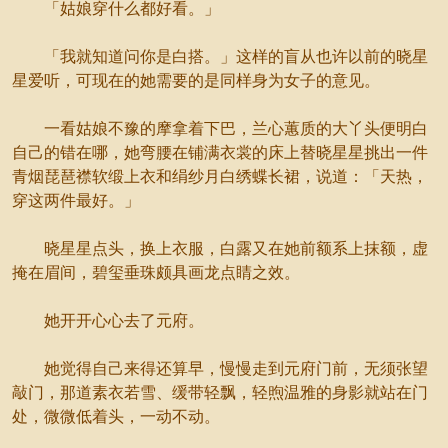
「姑娘穿什么都好看。」
「我就知道问你是白搭。」这样的盲从也许以前的晓星
星爱听，可现在的她需要的是同样身为女子的意见。
一看姑娘不豫的摩拿着下巴，兰心蕙质的大丫头便明白
自己的错在哪，她弯腰在铺满衣裳的床上替晓星星挑出一件
青烟琵琶襟软缎上衣和绢纱月白绣蝶长裙，说道：「天热，
穿这两件最好。」
晓星星点头，换上衣服，白露又在她前额系上抹额，虚
掩在眉间，碧玺垂珠颇具画龙点睛之效。
她开开心心去了元府。
她觉得自己来得还算早，慢慢走到元府门前，无须张望
敲门，那道素衣若雪、缓带轻飘，轻煦温雅的身影就站在门
处，微微低着头，一动不动。