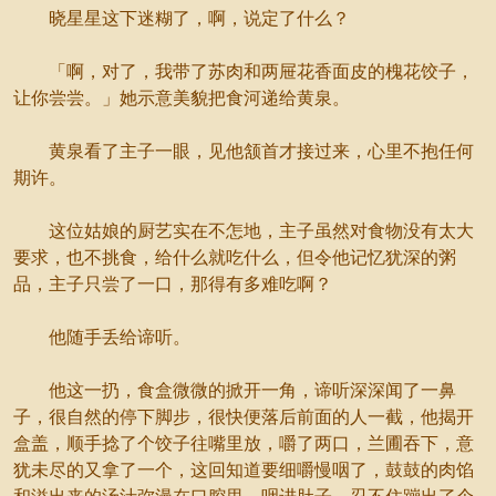
晓星星这下迷糊了，啊，说定了什么？
「啊，对了，我带了苏肉和两屉花香面皮的槐花饺子，
让你尝尝。」她示意美貌把食河递给黄泉。
黄泉看了主子一眼，见他颔首才接过来，心里不抱任何
期许。
这位姑娘的厨艺实在不怎地，主子虽然对食物没有太大
要求，也不挑食，给什么就吃什么，但令他记忆犹深的粥
品，主子只尝了一口，那得有多难吃啊？
他随手丢给谛听。
他这一扔，食盒微微的掀开一角，谛听深深闻了一鼻
子，很自然的停下脚步，很快便落后前面的人一截，他揭开
盒盖，顺手捻了个饺子往嘴里放，嚼了两口，兰圃吞下，意
犹未尽的又拿了一个，这回知道要细嚼慢咽了，鼓鼓的肉馅