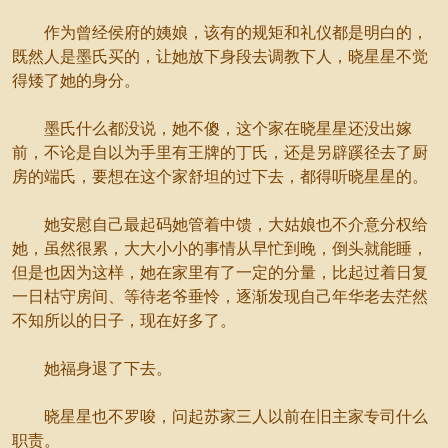
作为曾经侯府的姨娘，该有的规矩和礼仪都是明白的，
既然人是墨氏买的，让她放下身段去调教下人，晓星星不觉
得矮了她的身分。
墨氏什么都没说，她不傻，这个家在晓星星还没出嫁
前，不论是自以为手里有王牌的丁氏，还是另辟蹊径去了厨
房的端氏，要想在这个家舒坦的过下去，都得听晓星星的。
她安慰自己最起码她管着中馈，大姑娘也不介意分权给
她，虽然很累，大大小小的事情从早忙到晚，倒头就能睡，
但是也因为这样，她在家里有了一定的分量，比起过着日复
一日枯守房间、等待老爷垂怜，逐渐发现自己年华老去茫然
不知所以的日子，现在好多了。
她福身退了下去。
晓星星也不罗唆，问起苏家三人以前在旧主家专司什么
职责。