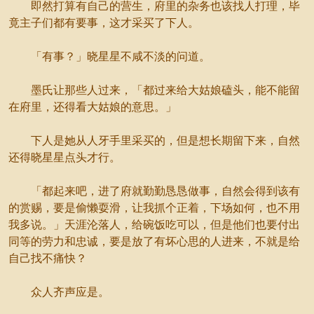
即然打算有自己的营生，府里的杂务也该找人打理，毕
竟主子们都有要事，这才采买了下人。
「有事？」晓星星不咸不淡的问道。
墨氏让那些人过来，「都过来给大姑娘磕头，能不能留
在府里，还得看大姑娘的意思。」
下人是她从人牙手里采买的，但是想长期留下来，自然
还得晓星星点头才行。
「都起来吧，进了府就勤勤恳恳做事，自然会得到该有
的赏赐，要是偷懒耍滑，让我抓个正着，下场如何，也不用
我多说。」天涯沦落人，给碗饭吃可以，但是他们也要付出
同等的劳力和忠诚，要是放了有坏心思的人进来，不就是给
自己找不痛快？
众人齐声应是。