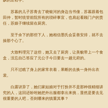
缺的左右手。
苏暮的儿子苏青去了晓银河的身边当书僮，苏暮跟着包
田仲，暂时统管前院所有的琐碎事宜，也肩起看顾门户的责
任，苏娘子继续留在厨房。
至于余下的那些下人，她相信墨氏会妥善安排，就不去
操那个心了。
大致料理完了这些，她又去了厨房，让美貌带上一个食
盒，没忘自己答应了元公子今日要去一趟元府的。
只不过瞧了身上的家常衣着，果断的去换一身外出衣
裳。
白露讶异了，她们家姑娘对于打扮并不是那种很精细讲
究的人，这回还吩咐她把外出服都拿出来挑，显然是要去见
很重要的人吧，否则哪来的慎重其事？