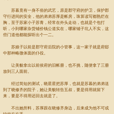
苏暮竟有一身不俗的武艺，原是郡守府的护卫，保护郡
守行进间的安全，他的弟弟苏厚是帐房，珠算读写都熟烂在
胸，至于苏家小子苏青，经常在外头走动，也就是个包打
听，小到哪家杂货铺价钱公道实在，哪家铺子坑人不实，这
些门道他都能探听出个一二。
苏娘子以前是郡守府后院的小管事，这一家子就是府邸
中那种略微体面的仆役。
让美貌拿出以前侯府的旧帐册，也不挑，随便拿了三册
放到三人面前。
经过简短的测试，晓星星把苏厚，也就是苏暮的弟弟送
到了晓修齐的院子，她让美貌转告五叔，要是得用就留下
来，要是不得用还回去就是了。
不出她所料，苏厚跟在晓修齐身边，后来成为他不可或