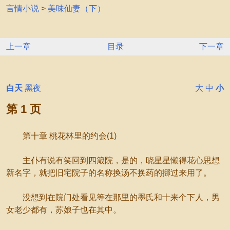
言情小说
>
美味仙妻（下）
上一章
目录
下一章
白天
黑夜
大
中
小
第 1 页
第十章 桃花林里的约会(1)
主仆有说有笑回到四箴院，是的，晓星星懒得花心思想
新名字，就把旧宅院子的名称换汤不换药的挪过来用了。
没想到在院门处看见等在那里的墨氏和十来个下人，男
女老少都有，苏娘子也在其中。