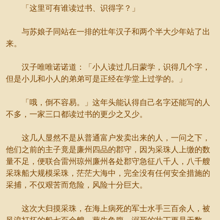
「这里可有谁读过书、识得字？」
与苏娘子同站在一排的壮年汉子和两个半大少年站了出
来。
汉子唯唯诺诺道：「小人读过几日蒙学，识得几个字，
但是小儿和小人的弟弟可是正经在学堂上过学的。」
「哦，倒不容易。」这年头能认得自己名字还能写的人
不多，一家三口都读过书的更少之又少。
这几人显然不是从普通富户发卖出来的人，一问之下，
他们之前的主子竟是廉州四品的郡守，因为采珠人上缴的数
量不足，便联合雷州琼州廉州各处郡守急征八千人，八千艘
采珠船大规模采珠，茫茫大海中，完全没有任何安全措施的
采捕，不仅艰苦而危险，风险十分巨大。
这次大归摸采珠，在海上病死的军士水手三百余人，被