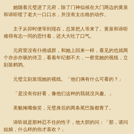
她随着元璧进了元府，除了门神似候在大门两边的黄泉
和谛听喷了老大一口口水，并没有太出格的动作。
主子从卯时便等到现在，总算把人等来了。黄泉和谛听
难得有志一同的思忖着，还大大吐了口气。
元府里没有仆佣成群，和她上回来一样，看见的也就两
个亦步亦驱的侍卫，看着年纪都不大，一察觉她的视线，立
刻装鹤鹑。
元璧立刻发现她的视线。「他们俩有什么可看的？」
「是没有你好看，像他们这种的我就没兴趣。」
美貌掩嘴偷笑，元璧身后的两条尾巴脸都青了。
谛听就是那种忍不住的性子，他大胆的问：「那，请问
姑娘，什么样的你才喜欢？」