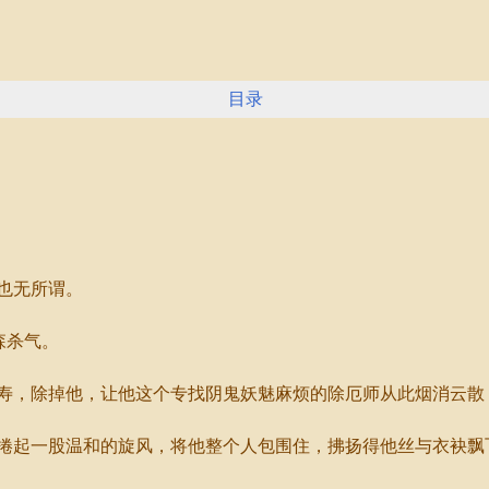
目录
也无所谓。
森杀气。
，除掉他，让他这个专找阴鬼妖魅麻烦的除厄师从此烟消云散
起一股温和的旋风，将他整个人包围住，拂扬得他丝与衣袂飘