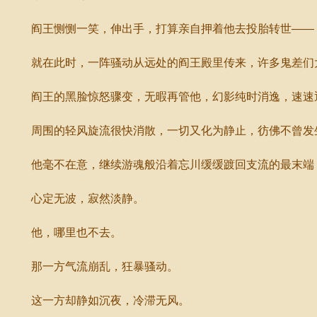
阎王恻恻一笑，伸出手，打算亲自押着他去投胎转世——
就在此时，一阵骚动从远处的阎王殿里传来，许多鬼差们大
阎王的黑脸惊怒骤变，无暇再管他，幻影纯时消逸，速速
周围的轻风旋流很快消散，一切又化为静止，彷佛不曾发
他毫不在意，继续游魂般沿着忘川缓缓踱回支流的最末端，
心定无波，寂然淡静。
他，哪里也不去。
那一方气流崩乱，狂暴骚动。
这一方却静如沉夜，冷滞无风。