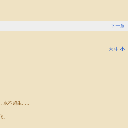
下一章
大
中
小
，永不超生……
飞。