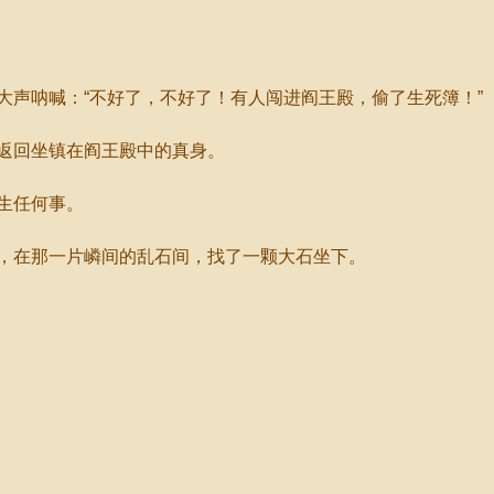
声呐喊：“不好了，不好了！有人闯进阎王殿，偷了生死簿！”
返回坐镇在阎王殿中的真身。
生任何事。
在那一片嶙间的乱石间，找了一颗大石坐下。