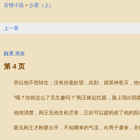
言情小说
>
少君（上）
上一章
白天
黑夜
第 4 页
所以他不想转生，没有丝毫欲望，此刻，就算神形灭，他
“哦？你就这么了无生趣吗？”阎王眯起红眼，脸上现出阴
他很清楚，阎王见他生机尽丧，正好可以趁机收了他的阳寿
眼见阎王才刚要出手，不知哪来的气流，向男子袭来，并捲