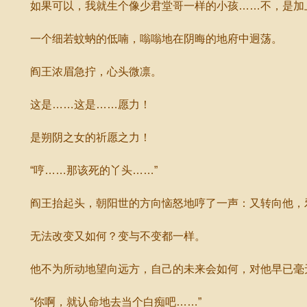
如果可以，我就生个像少君堂哥一样的小孩……不，是加上
一个细若蚊蚋的低喃，嗡嗡地在阴晦的地府中迥荡。
阎王浓眉急拧，心头微凛。
这是……这是……愿力！
是朔阴之女的祈愿之力！
“哼……那该死的丫头……”
阎王抬起头，朝阳世的方向恼怒地哼了一声：又转向他，邪恶
无法改变又如何？变与不变都一样。
他不为所动地望向远方，自己的未来会如何，对他早已毫
“你啊，就认命地去当个白痴吧……”