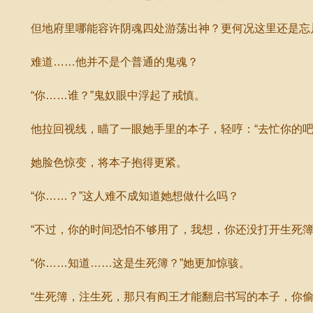
但地府里哪能容许阴魂四处游荡出神？更何况这里还是忘
难道……他并不是个普通的鬼魂？
“你……谁？”鬼奴眼中浮起了戒慎。
他拉回视线，瞄了一眼她手里的本子，轻哼：“去忙你的吧
她脸色惊变，将本子抱得更紧。
“你……？”这人难不成知道她想做什么吗？
“不过，你的时间恐怕不够用了，我想，你还没打开生死簿
“你……知道……这是生死簿？”她更加惊骇。
“生死簿，注生死，那只有阎王才能翻启书写的本子，你偷