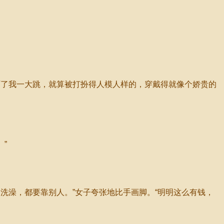
了我一大跳，就算被打扮得人模人样的，穿戴得就像个娇贵的
”
澡，都要靠别人。”女子夸张地比手画脚。“明明这么有钱，