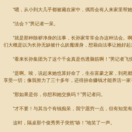
“嗯，从小到大几乎都被藏在家中，偶而会有人来家里帮她
“法会？”男记者一呆。
“就是那种除秽净身的法事，长孙家常常会办这种法会。啊
们大概是以为长孙无缺被什么妖魔缠身，想藉由法事让她好起
“看来长孙集团为了这个千金真是伤透脑筋啊！”男记者飞
“是啊。唉，说起来她也算好命了，生在富豪之家，到死都
享受一切；像我努力了三十多年，还得拚命赚钱才能养活一家
“那如果是你，你想和她交换吗？”男记者问。
“才不要！与其当个有钱痴呆，我宁愿穷一点，但有知觉有
这时，隔桌那个俊秀男子突然“哧！”地笑了一声。