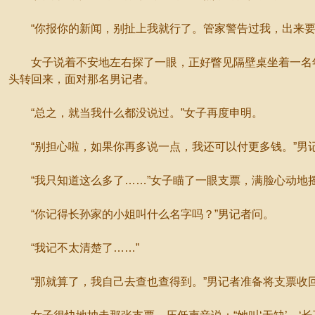
“你报你的新闻，别扯上我就行了。管家警告过我，出来要
女子说着不安地左右探了一眼，正好瞥见隔壁桌坐着一名年
头转回来，面对那名男记者。
“总之，就当我什么都没说过。”女子再度申明。
“别担心啦，如果你再多说一点，我还可以付更多钱。”男
“我只知道这么多了……”女子瞄了一眼支票，满脸心动地
“你记得长孙家的小姐叫什么名字吗？”男记者问。
“我记不太清楚了……”
“那就算了，我自己去查也查得到。”男记者准备将支票收