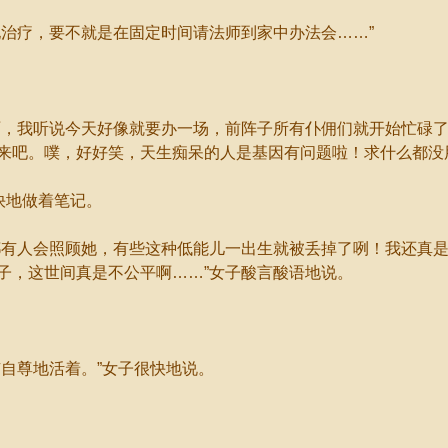
治疗，要不就是在固定时间请法师到家中办法会……”
，我听说今天好像就要办一场，前阵子所有仆佣们就开始忙碌了
来吧。噗，好好笑，天生痴呆的人是基因有问题啦！求什么都没
快地做着笔记。
有人会照顾她，有些这种低能儿一出生就被丢掉了咧！我还真是
子，这世间真是不公平啊……”女子酸言酸语地说。
自尊地活着。”女子很快地说。