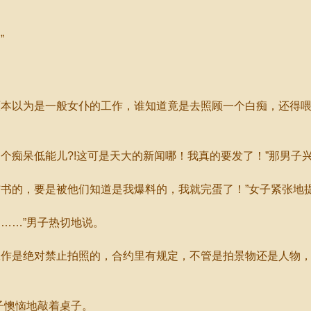
”
本以为是一般女仆的工作，谁知道竟是去照顾一个白痴，还得喂
痴呆低能儿?!这可是天大的新闻哪！我真的要发了！”那男子
书的，要是被他们知道是我爆料的，我就完蛋了！”女子紧张地
……”男子热切地说。
作是绝对禁止拍照的，合约里有规定，不管是拍景物还是人物，
子懊恼地敲着桌子。