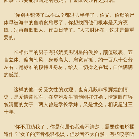
回事，只要能救回她的爸妈，千金散去亦甘之如饴。
“你别再犯傻了成不成？都过去半年了，伯父、伯母的尸
体早被海中的鱼啃食殆尽了，你想找回他们根本是天方夜
谭，别再自欺欺人、作白日梦了。”人去财还在，这才是最重
要的。
长相帅气的男子有张媲美男明星的俊脸，颜值破表、五
官立体、偏向韩风，身形高大、肩宽背挺，约一百八十公分
左右，是标准的模特儿身材，给人一切操之在我，自信满满
的感觉。
这样的他十分受女性的欢迎，也有几段非常辉煌的情
史，是爱情常胜军，在空难发生前他刚好订婚，情定眼前容
貌清丽的女子，两人曾是学长学妹，又是世交，相识超过三
十年。
“你不用劝我了，你是何居心我会不清楚，需要这般矫揉
造作？”女子的声音很轻很淡，但发音不太自然，有些咬字听