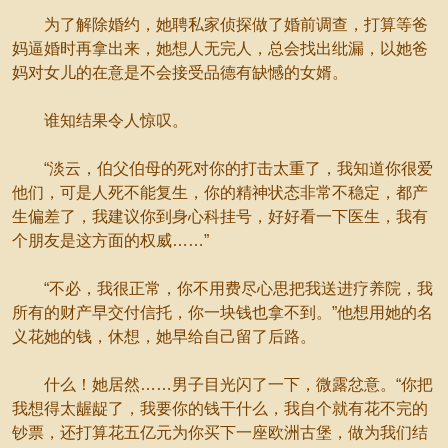
为了解除婚约，她聘私家侦探做了婚前调查，打算等爸
妈逼婚时再拿出来，她想人无完人，总会找出纰漏，以她爸
妈对女儿的在意是不会接受品德有缺憾的女婿。
谁知结果令人惊叹。
“淡云，伯父伯母的死对你的打击太重了，我知道你很爱
他们，可是人死不能复生，你的精神状态非常不稳定，都产
生偏差了，我建议你到身心科挂号，好好看一下医生，我有
个朋友是这方面的权威……”
“不必，我很正常，你不用费尽心思把我送进疗养院，我
所有的财产早交付信托，你一块钱也拿不到。”他想用她的名
义花她的钱，休想，她早给自己留了后路。
什么！她居然……男子目光闪了一下，微露忿意。“你把
我想得太龌龊了，我要你的钱干什么，我自个就有花不完的
钞票，还打算花五亿元为你买下一座欧洲古堡，做为我们结