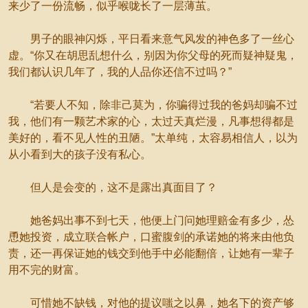
来少了一份流畅，似乎喉咙长了一层薄茧。
男子的眼神闪烁，平日看来意气风发的神色多了一丝心
虚。“你又在胡思乱想什么，别因为你父母的死而疑神疑鬼，
我们都认识几年了，我的人品你还信不过吗？”
“若要人不知，除非己莫为，你骗得过我的爸妈却骗不过
我，他们有一颗艺术家的心，太过天真烂漫，凡事想得都是
美好的，看不见人性的丑陋。”太单纯，太容易相信人，以为
从小看到大的孩子没有私心。
但人是会变的，这不是露出真面目了？
她爸妈出事不到七天，他便上门问她理赔金有多少，怂
恿她投资，成立联合帐户，口蜜腹剑的承诺她的将来由他负
责，还一再保证她的钱交到他手中必能翻倍，让她有一辈子
用不完的财富。
可惜她不缺钱，对他的提议嗤之以鼻，她名下的资产够