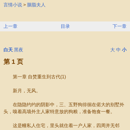
言情小说
>
胭脂夫人
上一章
目录
下一章
白天
黑夜
大
中
小
第 1 页
第一章 自焚重生到古代(1)
新月，无风。
在隐隐约约的阴影中，三、五野狗徘徊在偌大的别墅外
头，嗅着高墙外主人家特意放的狗粮，准备饱食一餐。
这是幢私人住宅，里头就住着一户人家，四周并无邻