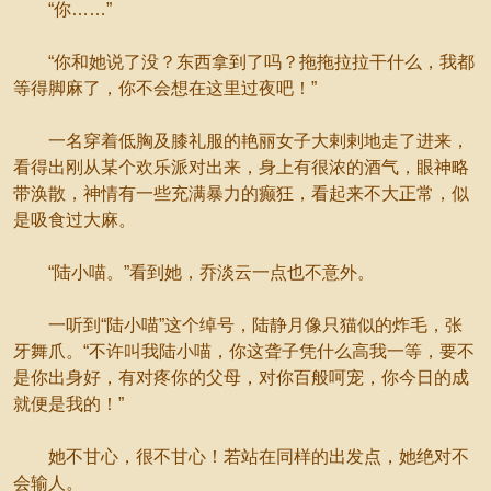
“你……”
“你和她说了没？东西拿到了吗？拖拖拉拉干什么，我都
等得脚麻了，你不会想在这里过夜吧！”
一名穿着低胸及膝礼服的艳丽女子大剌剌地走了进来，
看得出刚从某个欢乐派对出来，身上有很浓的酒气，眼神略
带涣散，神情有一些充满暴力的癫狂，看起来不大正常，似
是吸食过大麻。
“陆小喵。”看到她，乔淡云一点也不意外。
一听到“陆小喵”这个绰号，陆静月像只猫似的炸毛，张
牙舞爪。“不许叫我陆小喵，你这聋子凭什么高我一等，要不
是你出身好，有对疼你的父母，对你百般呵宠，你今日的成
就便是我的！”
她不甘心，很不甘心！若站在同样的出发点，她绝对不
会输人。