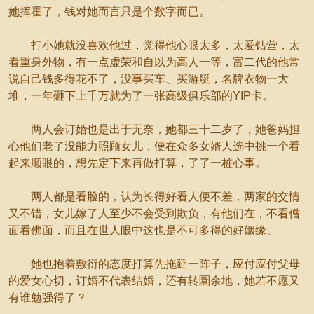
她挥霍了，钱对她而言只是个数字而已。
打小她就没喜欢他过，觉得他心眼太多，太爱钻营，太
看重身外物，有一点虚荣和自以为高人一等，富二代的他常
说自己钱多得花不了，没事买车、买游艇，名牌衣物一大
堆，一年砸下上千万就为了一张高级俱乐部的YIP卡。
两人会订婚也是出于无奈，她都三十二岁了，她爸妈担
心他们老了没能力照顾女儿，便在众多女婿人选中挑一个看
起来顺眼的，想先定下来再做打算，了了一桩心事。
两人都是看脸的，认为长得好看人便不差，两家的交情
又不错，女儿嫁了人至少不会受到欺负，有他们在，不看僧
面看佛面，而且在世人眼中这也是不可多得的好姻缘。
她也抱着敷衍的态度打算先拖延一阵子，应付应付父母
的爱女心切，订婚不代表结婚，还有转圜余地，她若不愿又
有谁勉强得了？