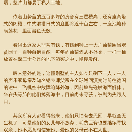
居，整片山都属于私人土地。
依着山势盖的五百多坪的房舍有三层楼高，还有座高塔
式的阁楼，中式混搭日式的庭园将近十亩左右，一座池塘种
满莲花，里面游鱼无数。
看得出这家人非常有钱，有钱到种上一大片葡萄园当观
赏园子，自种自摘自酿，每年的葡萄酒从不外卖，一桶一桶
放置在深三十公尺的地下酒窖之中，慢慢发酵。
叫人意外的是，这幢别墅的主人如今只剩下一人，主人
的声乐家母亲及知名钢琴师父亲在全球巡回演奏时前往德国
的途中，飞机空中故障迫降外海，因前舱先碰触海面解体，
坐在头等舱的他们掉落海中，目前尚未寻获，被列为失踪人
口。
其实所有人都看得出来，他们只怕有去无回，早就全无
生机了，可是他们的女儿却不放弃，耗费巨资也要继续寻找
双亲，她不愿意相信宠她、爱她的父母已不在人世。