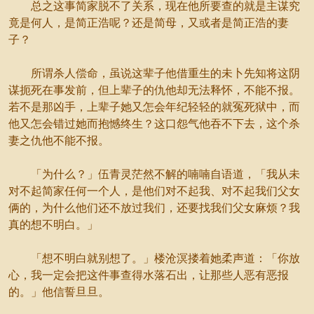
总之这事简家脱不了关系，现在他所要查的就是主谋究
竟是何人，是简正浩呢？还是简母，又或者是简正浩的妻
子？
所谓杀人偿命，虽说这辈子他借重生的未卜先知将这阴
谋扼死在事发前，但上辈子的仇他却无法释怀，不能不报。
若不是那凶手，上辈子她又怎会年纪轻轻的就冤死狱中，而
他又怎会错过她而抱憾终生？这口怨气他吞不下去，这个杀
妻之仇他不能不报。
「为什么？」伍青灵茫然不解的喃喃自语道，「我从未
对不起简家任何一个人，是他们对不起我、对不起我们父女
俩的，为什么他们还不放过我们，还要找我们父女麻烦？我
真的想不明白。」
「想不明白就别想了。」楼沧溟搂着她柔声道：「你放
心，我一定会把这件事查得水落石出，让那些人恶有恶报
的。」他信誓旦旦。