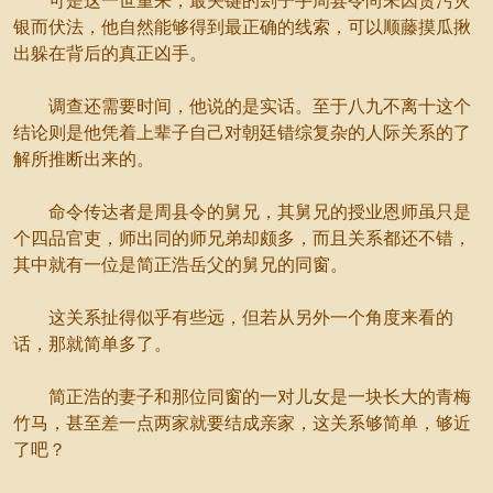
可是这一世重来，最关键的刽子手周县令尚未因贪污灾
银而伏法，他自然能够得到最正确的线索，可以顺藤摸瓜揪
出躲在背后的真正凶手。
调查还需要时间，他说的是实话。至于八九不离十这个
结论则是他凭着上辈子自己对朝廷错综复杂的人际关系的了
解所推断出来的。
命令传达者是周县令的舅兄，其舅兄的授业恩师虽只是
个四品官吏，师出同的师兄弟却颇多，而且关系都还不错，
其中就有一位是简正浩岳父的舅兄的同窗。
这关系扯得似乎有些远，但若从另外一个角度来看的
话，那就简单多了。
简正浩的妻子和那位同窗的一对儿女是一块长大的青梅
竹马，甚至差一点两家就要结成亲家，这关系够简单，够近
了吧？