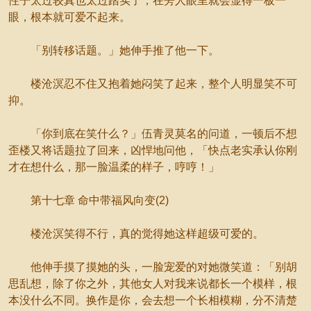
性子太过较真也太过踏实了，在旁人眼里就会显得一板一
眼，根本就可爱不起来。
「别转移话题。」她伸手推了他一下。
楼沧溟忍不住又抱着她闷笑了起来，整个人明显笑不可
抑。
「你到底在笑什么？」伍青灵莫名的问道，一顿后不想
歪楼又将话题拉了回来，凶悍地问他，「快点老实承认你刚
才在想什么，那一脸温柔的样子，哼哼！」
第十七章 命中带福风向变(2)
楼沧溟笑得不行，真的觉得她这样超级可爱的。
他伸手摸了摸她的头，一脸宠爱的对她微笑道：「别胡
思乱想，除了你之外，其他女人对我来说都长一个模样，根
本没什么不同。换作是你，会去想一个长相模糊，分不清楚