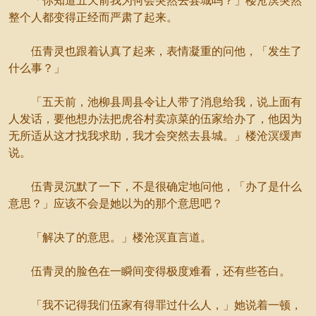
「你知道五天前我为何会突然去县城吗？」楼沧溟突然
整个人都变得正经而严肃了起来。
伍青灵也跟着认真了起来，表情凝重的问他，「发生了
什么事？」
「五天前，池柳县周县令让人带了消息给我，说上面有
人发话，要他想办法把虎谷村卖凉菜的伍家给办了，他因为
无所适从这才找我求助，我才会突然去县城。」楼沧溟缓声
说。
伍青灵沉默了一下，不是很确定地问他，「办了是什么
意思？」应该不会是她以为的那个意思吧？
「解决了的意思。」楼沧溟直言道。
伍青灵的脸色在一瞬间变得极度难看，还有些苍白。
「我不记得我们伍家有得罪过什么人，」她说着一顿，