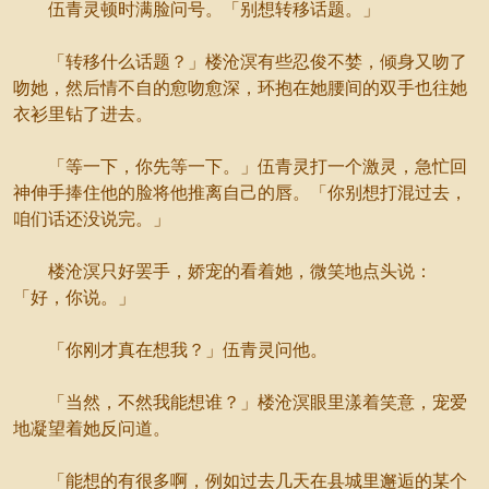
伍青灵顿时满脸问号。「别想转移话题。」
「转移什么话题？」楼沧溟有些忍俊不婪，倾身又吻了
吻她，然后情不自的愈吻愈深，环抱在她腰间的双手也往她
衣衫里钻了进去。
「等一下，你先等一下。」伍青灵打一个激灵，急忙回
神伸手捧住他的脸将他推离自己的唇。「你别想打混过去，
咱们话还没说完。」
楼沧溟只好罢手，娇宠的看着她，微笑地点头说：
「好，你说。」
「你刚才真在想我？」伍青灵问他。
「当然，不然我能想谁？」楼沧溟眼里漾着笑意，宠爱
地凝望着她反问道。
「能想的有很多啊，例如过去几天在县城里邂逅的某个