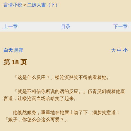
言情小说
>
二嫁大吉（下）
上一章
目录
下一章
白天
黑夜
大
中
小
第 18 页
「这是什么反应？」楼沧溟哭笑不得的看着她。
「就是不相信你所说的话的反应。」伍青灵斜睨着他直
言道，让楼沧溟当场哈哈笑了起来。
他倏然倾身，重重地在她唇上吻了下，满脸笑意道：
「娘子，你怎么会这么可爱？」