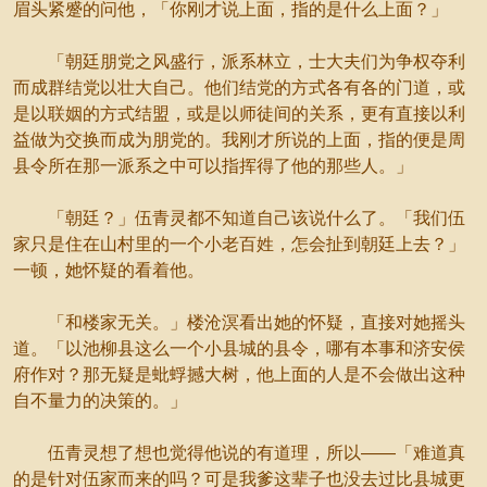
眉头紧蹙的问他，「你刚才说上面，指的是什么上面？」
「朝廷朋党之风盛行，派系林立，士大夫们为争权夺利
而成群结党以壮大自己。他们结党的方式各有各的门道，或
是以联姻的方式结盟，或是以师徒间的关系，更有直接以利
益做为交换而成为朋党的。我刚才所说的上面，指的便是周
县令所在那一派系之中可以指挥得了他的那些人。」
「朝廷？」伍青灵都不知道自己该说什么了。「我们伍
家只是住在山村里的一个小老百姓，怎会扯到朝廷上去？」
一顿，她怀疑的看着他。
「和楼家无关。」楼沧溟看出她的怀疑，直接对她摇头
道。「以池柳县这么一个小县城的县令，哪有本事和济安侯
府作对？那无疑是蚍蜉撼大树，他上面的人是不会做出这种
自不量力的决策的。」
伍青灵想了想也觉得他说的有道理，所以——「难道真
的是针对伍家而来的吗？可是我爹这辈子也没去过比县城更