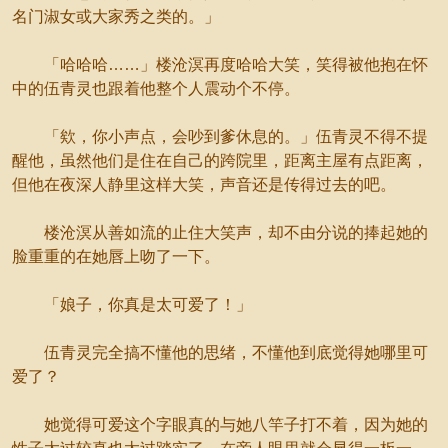
名门淑女或大家秀之类的。」
「哈哈哈……」楼沧溟再度哈哈大笑，笑得被他抱在怀
中的伍青灵也跟着他整个人震动个不停。
「欸，你小声点，会吵到爹休息的。」伍青灵不得不提
醒他，虽然他们是住在自己的跨院里，距离主屋有点距离，
但他在夜深人静里这样大笑，声音还是传得过去的吧。
楼沧溟从善如流的止住大笑声，却不由分说的捧起她的
脸重重的在她唇上吻了一下。
「娘子，你真是太可爱了！」
伍青灵完全搞不懂他的思绪，不懂他到底觉得她哪里可
爱了？
她觉得可爱这个字眼真的与她八竿子打不着，因为她的