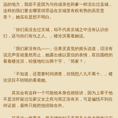
远的地方，我若不是因为与你成亲也和爹一样没出过县城，
这样的我们要去哪里得罪远在京城里有权有势的高官贵
胄？」她实在是想不明白。
「你们虽没去过京城，却不代表京城之中没有认识你
们，还与你们有仇之人。」楼沧溟看着她说。
「我们家没有仇——」伍青灵直觉的摇头说道，话没有
说完声音就戛然而止，她露出难以置信的表情，双目圆瞠的
看着楼沧溟，轻慢地吐出两个字，「简家？」
「不知道，还需要时间调查，但我想八九不离十。」楼
沧溟目不转睛的看着她。
其实会有这样一个可能他本身也很惊讶，因为上辈子他
不是没怀疑过伍家父女之死与简正浩有关，可是偏找不到任
何证据，最终只能把他排除在外。