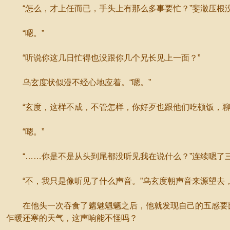
“怎么，才上任而已，手头上有那么多事要忙？”斐澈压根
“嗯。”
“听说你这几日忙得也没跟你几个兄长见上一面？”
乌玄度状似漫不经心地应着。“嗯。”
“玄度，这样不成，不管怎样，你好歹也跟他们吃顿饭，聊
“嗯。”
“……你是不是从头到尾都没听见我在说什么？”连续嗯了
“不，我只是像听见了什么声音。”乌玄度朝声音来源望去
在他头一次吞食了魑魅魍魉之后，他就发现自己的五感要比
乍暖还寒的天气，这声响能不怪吗？