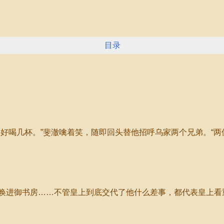
目录
喝几杯。”斐澈噙着笑，随即回头替他招呼乌家两个兄弟。“两
进御书房……不管皇上到底交代了他什么差事，都代表皇上看