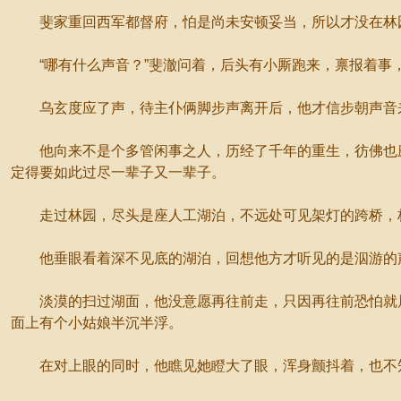
斐家重回西军都督府，怕是尚未安顿妥当，所以才没在林园
“哪有什么声音？”斐澈问着，后头有小厮跑来，禀报着事，
乌玄度应了声，待主仆俩脚步声离开后，他才信步朝声音
他向来不是个多管闲事之人，历经了千年的重生，彷佛也磨
定得要如此过尽一辈子又一辈子。
走过林园，尽头是座人工湖泊，不远处可见架灯的跨桥，桥
他垂眼看着深不见底的湖泊，回想他方才听见的是泅游的声
淡漠的扫过湖面，他没意愿再往前走，只因再往前恐怕就属
面上有个小姑娘半沉半浮。
在对上眼的同时，他瞧见她瞪大了眼，浑身颤抖着，也不知