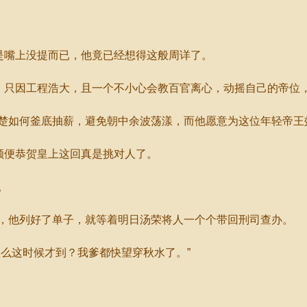
是嘴上没提而已，他竟已经想得这般周详了。
只因工程浩大，且一个不小心会教百官离心，动摇自己的帝位
如何釜底抽薪，避免朝中余波荡漾，而他愿意为这位年轻帝王
顺便恭贺皇上这回真是挑对人了。
。
他列好了单子，就等着明日汤荣将人一个个带回刑司查办。
么这时候才到？我爹都快望穿秋水了。”