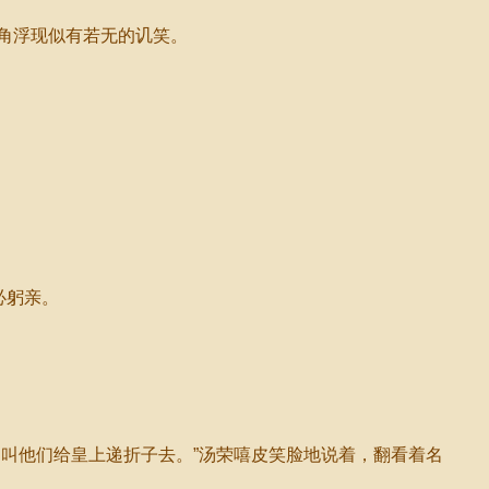
角浮现似有若无的讥笑。
必躬亲。
叫他们给皇上递折子去。”汤荣嘻皮笑脸地说着，翻看着名