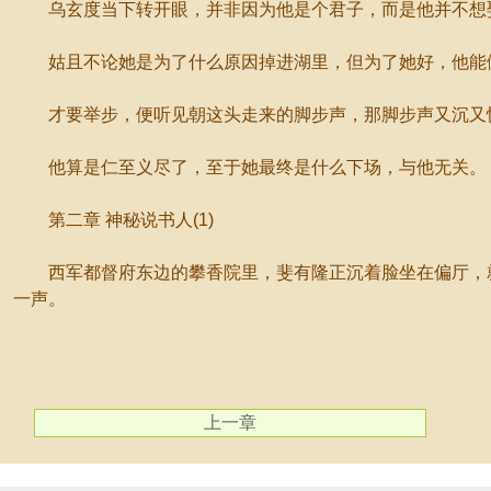
乌玄度当下转开眼，并非因为他是个君子，而是他并不想
姑且不论她是为了什么原因掉进湖里，但为了她好，他能做
才要举步，便听见朝这头走来的脚步声，那脚步声又沉又快
他算是仁至义尽了，至于她最终是什么下场，与他无关。
第二章 神秘说书人(1)
西军都督府东边的攀香院里，斐有隆正沉着脸坐在偏厅，就
一声。
上一章