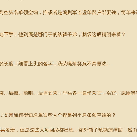
空头名单领空饷，抑或者是编列军器虚单跟户部要钱，简单来
下手，他到底是哪门子的纨裤子弟，脑袋这般精明来着？
长度，细看上头的名字，汤荣嘴角笑意不禁更浓。
、后掖、前哨、后哨五营，里头各一名坐营官，头官、武臣等
又是如何得知名单这些人全都是列个名条领空饷的？
兵名册，但是这些人每回必都出现，额外领了笔操演津贴，然而