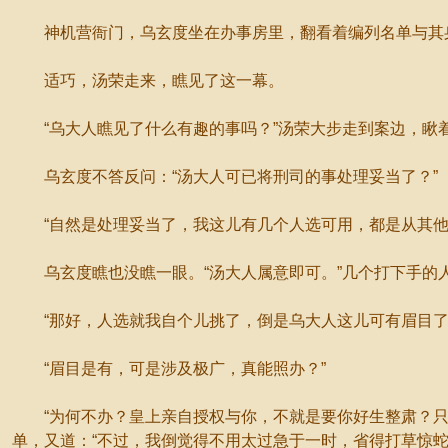
神机营衙门，乌玄度坐在办事房里，翻看着编列名单与其身
适巧，汤荣走来，瞧见了这一幕。
“乌大人瞧见了什么有趣的事吗？”汤荣大步走到案边，瞅
乌玄度不答反问：“汤大人可已将刑司的事处理妥当了？”
“自然是处理妥当了，我这儿有几个人选可用，都是从其他
乌玄度瞧也没瞧一眼。“汤大人属意即可。”几个打下手的
“那好，人选就我自个儿挑了，倒是乌大人这儿可有眉目了
“眉目是有，可是涉及极广，真能照办？”
“为何不办？皇上亲自授权与你，不就是要你好生整肃？只要
单，又道：“不过，我倒觉得不用太过急于一时，省得打草惊蛇