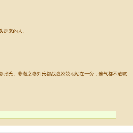
头走来的人。
妻张氏、斐澈之妻刘氏都战战兢兢地站在一旁，连气都不敢吭