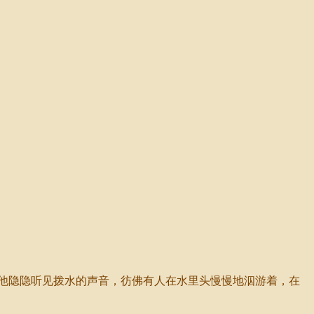
他隐隐听见拨水的声音，彷佛有人在水里头慢慢地泅游着，在