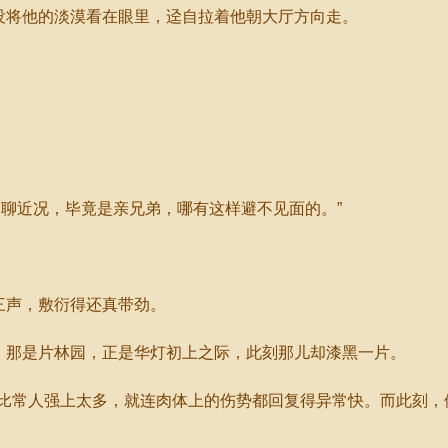
没将他的淡漠看在眼里，迳自拉着他朝大厅方向走。
聊近况，毕竟是亲兄弟，哪有这样避不见面的。”
三声，敷衍得还真带劲。
，那是片林园，正是华灯初上之际，此刻那儿却漆黑一片。
常人强上太多，就连肉体上的伤势都回复得异常快。而此刻，