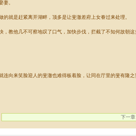
娶妻。
的就是赶紧离开湖畔，顶多是让斐澈差府上女眷过来处理。
，教他几不可察地叹了口气，加快步伐，拦截了不知何故朝这
连向来笑脸迎人的斐澈也难得板着脸，让同在厅里的斐有隆之
下一章