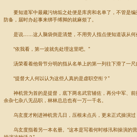
要知道军中最藏污纳垢之处便是库房和名单了，不管是编列
防备，届时办起事来绑手缚脚的就麻烦了。
是说……这人脑袋倒是清楚，不用旁人指点便知道该从何处
“依我看，第一波就先处理这里吧。”
汤荣看着他骨节分明的指从名单上的第一列往下滑了一尺的
“提督大人何以认为这些人真的是虚职空衔？”
神机营为首的是提督，底下两名武官辅佐，再分中军、前掖
余杂七杂八无品职，林林总总也有一万一千名。
乌玄度才刚进神机营几日，压根未点兵，更未正式操演过，
乌玄度指着另一本名册。“这本是写着何时移汛和操演的营