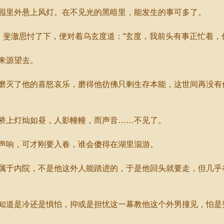
里外悬上风灯。在不见光的黑暗里，能发生的事可多了。
斐澈思忖了下，便对着乌玄度道：“玄度，我前头有事正忙着，
来源望去。
灭了他的喜怒哀乐，磨得他彷佛只剩生存本能，这世间再没有
上灯灿如昼，人影幢幢，而声音……不见了。
响，可才刚要入春，谁会傻得在湖里泅游。
于内院，不是他这外人能踏进的，于是他回头就要走，但几乎
道是冷还是惧怕，抑或是担忧这一幕教他这个外男撞见，怕是