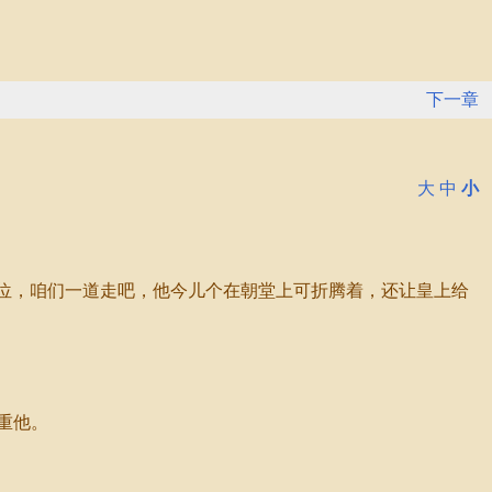
下一章
大
中
小
位，咱们一道走吧，他今儿个在朝堂上可折腾着，还让皇上给
重他。