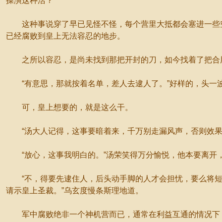
操演这种活？”
这种事说穿了早已见怪不怪，每个营里大抵都会塞进一些空
已经腐败到皇上无法容忍的地步。
之所以容忍，是尚未找到那把开封的刀，如今找着了把合用
“有意思，那就按着名单，差人去逮人了。”好样的，头一
可，皇上想要的，就是这么干。
“汤大人记得，这事要暗着来，千万别走漏风声，否则效果
“放心，这事我明白的。”汤荣笑得万分愉悦，他本要离开，
“不，得要先逮住人，后头动手脚的人才会担忧，要么将短
请示皇上圣裁。”乌玄度慢条斯理地道。
军中腐败绝非一个神机营而已，通常在利益互通的情况下，