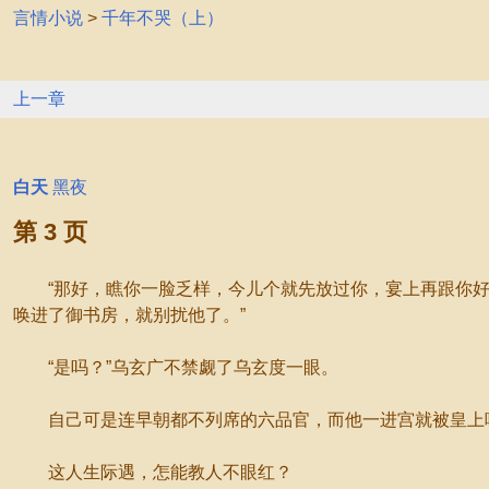
言情小说
>
千年不哭（上）
上一章
白天
黑夜
第 3 页
“那好，瞧你一脸乏样，今儿个就先放过你，宴上再跟你好好
唤进了御书房，就别扰他了。”
“是吗？”乌玄广不禁觑了乌玄度一眼。
自己可是连早朝都不列席的六品官，而他一进宫就被皇上唤
这人生际遇，怎能教人不眼红？