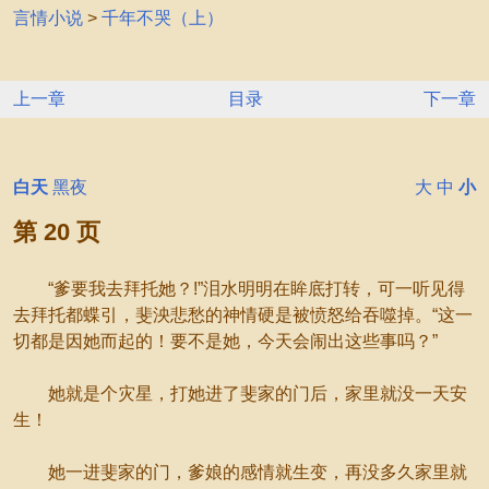
言情小说
>
千年不哭（上）
上一章
目录
下一章
白天
黑夜
大
中
小
第 20 页
“爹要我去拜托她？!”泪水明明在眸底打转，可一听见得
去拜托都蝶引，斐泱悲愁的神情硬是被愤怒给吞噬掉。“这一
切都是因她而起的！要不是她，今天会闹出这些事吗？”
她就是个灾星，打她进了斐家的门后，家里就没一天安
生！
她一进斐家的门，爹娘的感情就生变，再没多久家里就