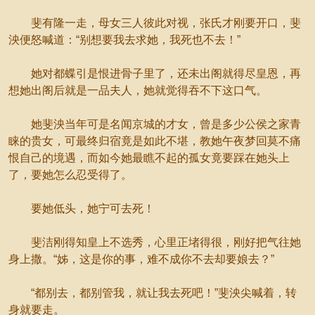
斐有隆一走，母女三人彼此对视，张氏才刚要开口，斐
泱便怒喊道：“别想要我去求她，我死也不去！”
她对都蝶引是恨进骨子里了，还未出阁就得尽皇恩，再
想她出阁后就是一品夫人，她就觉得吞不下这口气。
她斐泱当年可是名闻京城的才女，曾是多少公侯之家青
睐的贵女，可最终归宿竟是如此不堪，教她午夜梦回莫不痛
恨自己的境遇，而如今她最瞧不起的孤女竟要踩在她头上
了，要她怎么忍受得了。
要她低头，她宁可去死！
斐洁刚得知皇上不选秀，心里正堵得很，刚好把气往她
身上撒。“姊，这是你的事，难不成你不去却要娘去？”
“都别去，都别管我，就让我去死吧！”斐泱尖喊着，转
身就要走。