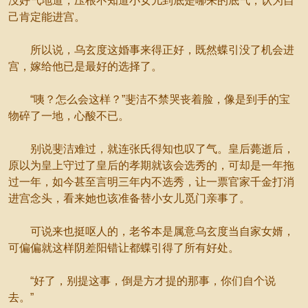
没好气地道，压根不知道小女儿到底是哪来的底气，认为自
己肯定能进宫。
所以说，乌玄度这婚事来得正好，既然蝶引没了机会进
宫，嫁给他已是最好的选择了。
“咦？怎么会这样？”斐洁不禁哭丧着脸，像是到手的宝
物碎了一地，心酸不已。
别说斐洁难过，就连张氏得知也叹了气。皇后薨逝后，
原以为皇上守过了皇后的孝期就该会选秀的，可却是一年拖
过一年，如今甚至言明三年内不选秀，让一票官家千金打消
进宫念头，看来她也该准备替小女儿觅门亲事了。
可说来也挺呕人的，老爷本是属意乌玄度当自家女婿，
可偏偏就这样阴差阳错让都蝶引得了所有好处。
“好了，别提这事，倒是方才提的那事，你们自个说
去。”