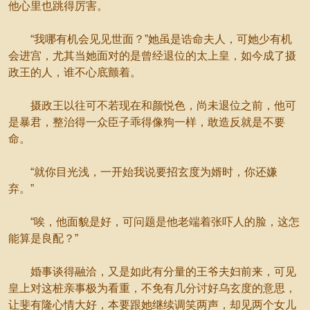
他心里也跳得厉害。
“我哪有机会见见世面？”她虽是诰命夫人，可她少有机
会进宫，尤其当她面对的是曾经退位的太上皇，如今成了摄
政王的人，谁不心底颤着。
摄政王以往可不若现在和颜悦色，尚未退位之前，他可
是暴君，整治得一众臣子乖得像狗一样，敢造反就是不要
命。
“就你目光浅，一开始我说要招玄度为婿时，你还嫌
弃。”
“唉，他面貌是好，可问题是他老端着张吓人的脸，这怎
能算是良配？”
婚事谈得融洽，又是如此有分量的王爷夫妇前来，可见
皇上对这桩亲事极为看重，不免有几分讨好乌玄度的意思，
让斐有隆心情大好，本要跟她继续调笑两声，却见两个女儿