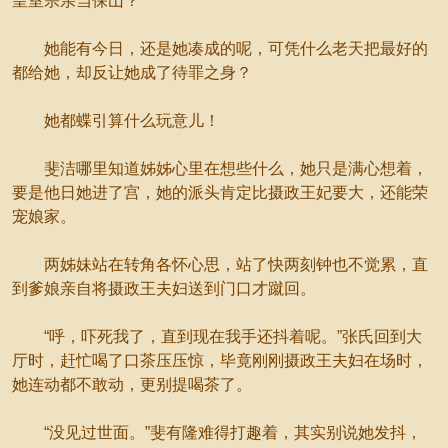
皇室宗亲当保山？
她能有今日，还是她凑成的呢，可凭什么老天把最好的
都给她，却反让她成了待罪之身？
她都蝶引算什么玩意儿！
斐洁哪里知道姊姊心里在想些什么，她只是满心想着，
要是他日她进了宫，她的派头肯定比摄政王妃要大，还能荣
宠娘家。
两姊妹站在转角各怀心思，站了快两刻钟也不觉累，直
到爹娘亲自将摄政王夫妇送到门口才蹴回。
“呼，吓死我了，直到现在我手还抖着呢。”张氏回到大
厅时，赶忙喝了口茶压压惊，毕竟刚刚摄政王夫妇在场时，
她连动都不敢动，更别提喝茶了。
“没见过世面。”斐有隆难得打趣着，其实别说她发抖，