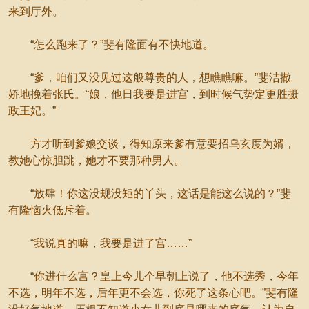
来到厅外。
“怎么跑来了？”斐有隆面有不快地道。
“爹，咱们又没见过这般尊贵的人，想瞧瞧嘛。”斐洁撒
娇地挽着张氏。“娘，他日我要是进宫，到时候气势定更胜摄
政王妃。”
方才听到爹娘交谈，得知原来爹有意要招乌玄度为婿，
教她心惊胆跳，她才不要那种男人。
“放肆！你这没规没矩的丫头，这话是能这么说的？”斐
有隆恼火低斥着。
“我说真的嘛，我要是进了宫……”
“你进什么宫？皇上今儿个早朝上说了，他不选秀，今年
不选，明年不选，后年更不会选，你死了这条心吧。”斐有隆