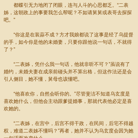
都蝶引无力地闭了闭眼，连与人斗的心思都乏。“二表
姊，这朝政上的事要我怎么帮呢？不如请舅舅或表哥去探探
吧。”
“你这是在装蒜不成？方才我娘都说了这事是经了乌提督
的手，如今你是他的未婚妻，只要你跟他说一句话，不就得
了？”
“二表姊，凭什么我一句话，他就非听不可？”虽说有了
婚约，未婚夫妻在成亲前碰头并不算出格，但这作法还是会
引人侧目，她不懂，舅母也该懂吧。
“他喜欢你，自然会听你的。”尽管斐洁不知道乌玄度是
喜欢她什么，但他会主动跟爹提婚事，那就代表他必定是喜
欢她的。
“二表姊，在宫中，后宫不得干政，在民间，后宅不得越
权，难道二表姊不懂吗？”再者，她并不认为乌玄度会因为她