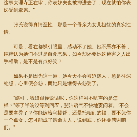
这事大理寺正在审，你表姊夫也被押进去了，现在就怕你表
姊受到牵累。”
张氏说得真情至性，那是一个母亲为女儿担忧的真实性
情。
可是，看在都蝶引眼里，感动不了她。她不恶亦不善，
纯粹认为她们不过是自食恶果，如今却还要她这遭害之人出
手相助，是不是有点好笑？
如果不是因为这一遭，她今天不会被迫嫁人，愈是往深
处想，心里便会怨，而她只是懒得去怨罢了。
“蝶引，我娘跟你说话呢，你这样闷不吭声的是怎
样？”等了半晌没等到回应，斐洁语气不快地责问着。“不会
是要拿乔了？你能嫁给乌提督，还是托咱们的福，要不凭你
一个孤女，怎可能成了诰命夫人，说到底，你还要感谢咱
们。”