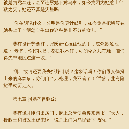
被楚为党牵连，甚至连累她下嫁乌家，如今竟因为她惹上牢
狱之灾，她还不算是灾星吗！
“你在胡说什么？分明是你算计蝶引，如今倒是把错算在
她头上了？我怎会生出你这种是非不分的女儿！”
斐有隆作势要打，张氏赶忙拉住他的手，泫然欲泣地
道：“老爷，你打我吧，都是我不好，可如今女儿有难，咱们
得先帮她度过这一坎。”
“得，敢情还要我去找蝶引说？这象话吗！你们母女俩捅
出来的麻烦事，你们自个儿处理，我不管了！”话落，斐有隆
撒手就要走人。
第七章 指婚圣旨到(2)
斐有隆才刚踏出房门，府上总管便急奔来禀报，“大人，
摄政王和摄政王妃来访，说是上门为乌提督下聘的。”