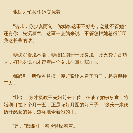
张氏赶忙拉住她安抚着。
“洁儿，你少说两句，你姊姊这事不好办，怎能不管她？
还有你，先沉着气，这事一会我来说，不管怎样她总得听听
我这长辈的话。”
斐泱沉着脸不语，斐洁也别开一张臭脸，张氏费了番功
夫，好说歹说地才带着两个女儿往攀香院而去。
都蝶引一听瑞春通报，便赶紧让人卷了帘子，起身迎接
三人。
“蝶引，方才摄政王夫妇前来下聘，细谈了婚事事宜，将
婚期订在下个月十五，正是花好月圆的好日子。”张氏一来便
扬开慈爱的笑，热络地牵着她的手。
“是。”都蝶引垂着脸轻应着声。