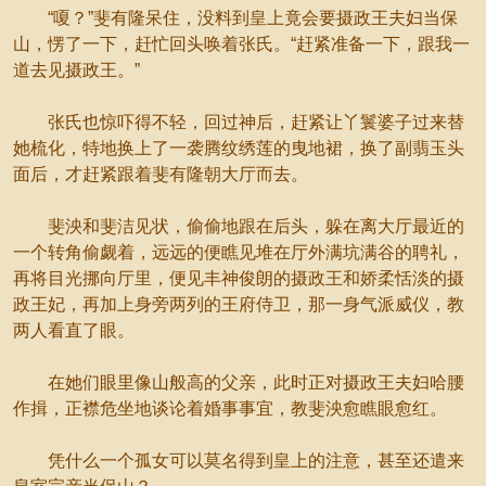
“嗄？”斐有隆呆住，没料到皇上竟会要摄政王夫妇当保
山，愣了一下，赶忙回头唤着张氏。“赶紧准备一下，跟我一
道去见摄政王。”
张氏也惊吓得不轻，回过神后，赶紧让丫鬟婆子过来替
她梳化，特地换上了一袭腾纹绣莲的曳地裙，换了副翡玉头
面后，才赶紧跟着斐有隆朝大厅而去。
斐泱和斐洁见状，偷偷地跟在后头，躲在离大厅最近的
一个转角偷觑着，远远的便瞧见堆在厅外满坑满谷的聘礼，
再将目光挪向厅里，便见丰神俊朗的摄政王和娇柔恬淡的摄
政王妃，再加上身旁两列的王府侍卫，那一身气派威仪，教
两人看直了眼。
在她们眼里像山般高的父亲，此时正对摄政王夫妇哈腰
作揖，正襟危坐地谈论着婚事事宜，教斐泱愈瞧眼愈红。
凭什么一个孤女可以莫名得到皇上的注意，甚至还遣来