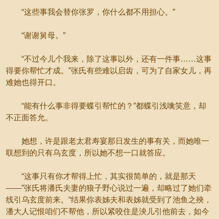
“这些事我会替你张罗，你什么都不用担心。”
“谢谢舅母。”
“不过今儿个我来，除了这事以外，还有一件事……这事
得要你帮忙才成。”张氏有些难以启齿，可为了自家女儿，再
难她也得开口。
“能有什么事非得要蝶引帮忙的？”都蝶引浅噙笑意，却
不正面答允。
她想，许是跟老太君寿宴那日发生的事有关，而她唯一
联想到的只有乌玄度，所以她不想一口就答应。
“这事只有你才帮得上忙，其实很简单的，就是那天
——”张氏将潘氏夫妻的狼子野心说过一遍，却略过了她们牵
线引乌玄度前来。“结果你表姊夫和表姊就受到了池鱼之殃，
潘大人记恨咱们不帮他，所以紧咬住是泱儿引他前去，如今