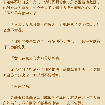
军始终不明白这个女儿，幼时聪明伶俐，总是围着他撒娇，
他对她极为喜爱，如今长大了，却让人摸不着她的心思了，
「你可是有意中人？」
「父亲，女儿只是不想嫁人。」她咬紧了这个借口，什
么也不肯说。
「你祖母要是知道了，有多伤心，你……」韩将军试着
打消她的念头。
「女儿在家庙会为祖母祈福的。」
无论如何也打消不了她的想法，韩将军摇摇头，「这是
你自己作的决定，你以后不要后悔。」
「谢谢父亲。」
等珠玉和翡翠意识到韩敏的打算时，韩敏已经上了去家
庙的马车，不管两个丫鬟哭得凑惨，一去不复返。