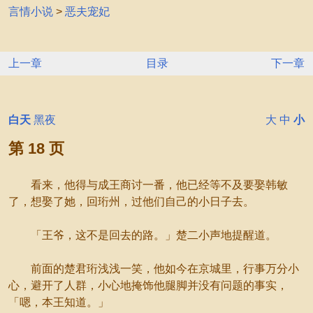
言情小说
>
恶夫宠妃
上一章
目录
下一章
白天
黑夜
大
中
小
第 18 页
看来，他得与成王商讨一番，他已经等不及要娶韩敏
了，想娶了她，回珩州，过他们自己的小日子去。
「王爷，这不是回去的路。」楚二小声地提醒道。
前面的楚君珩浅浅一笑，他如今在京城里，行事万分小
心，避开了人群，小心地掩饰他腿脚并没有问题的事实，
「嗯，本王知道。」