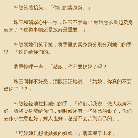
韩敏笑着抬头，「你们的卖身契。」
珠玉和翡翠心中一惊，珠玉不禁道:「姑娘怎么看起卖身
契来了？这类事物还是放好最重要。」
韩敏朝她们笑了笑，将手里的卖身契分别分到她们的手
里，「这是给你们的。」
翡翠惊呼一声，「姑娘，你不要奴婢了吗？」
珠玉同样不好受，泪眼汪汪地说：「姑娘，你真的不要
奴婢了吗？」
韩敏轻轻地拉起她们的手，「你们听我说，做人奴婢不
好，我将卖身契给你们，到时候还有一些体己的银子，你们
去作小生意也好，嫁人也好，总是不会苦到自己的。」
「可奴婢只想做姑娘的奴婢！」翡翠哭了出来。