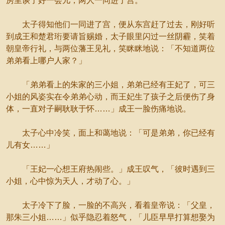
房里谈了好一会儿，两人一同进了宫。
太子得知他们一同进了宫，便从东宫赶了过去，刚好听
到成王和楚君珩要请旨赐婚，太子眼里闪过一丝阴霾，笑着
朝皇帝行礼，与两位藩王见礼，笑眯眯地说：「不知道两位
弟弟看上哪户人家？」
「弟弟看上的朱家的三小姐，弟弟已经有王妃了，可三
小姐的风姿实在令弟弟心动，而王妃生了孩子之后便伤了身
体，一直对子嗣耿耿于怀……」成王一脸伤痛地说。
太子心中冷笑，面上和蔼地说：「可是弟弟，你已经有
儿有女……」
「王妃一心想王府热闹些。」成王叹气，「彼时遇到三
小姐，心中惊为天人，才动了心。」
太子冷下了脸，一脸的不高兴，看着皇帝说：「父皇，
那朱三小姐……」似乎隐忍着怒气，「儿臣早早打算想娶为