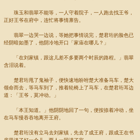
珠玉和翡翠不能等，一人守着院子，一人跑去找王爷，
正好王爷在府中，连忙将事情禀告。
翡翠一边哭一边说，等她把事情说完，楚君珩的脸色已
经阴暗如墨了，他阴冷地开口「家庙在哪儿？」
「在刘家镇，跟这儿差不多要两个时辰的路程。」翡翠
含泪说着。
楚君珩甩了鬼袖子，便快速地吩咐楚大准备马车，楚大
领命而去，等马车到了，推着轮椅上了马车，在楚君珩耳边
道：「王爷，莫冲动。」
「本王知道。」他阴阴地回了一句，便按捺着冲动，坐
在马车慢吞吞地离开王府。
楚君珩没有立马去刘家镇，先去了成王府，跟成王在书