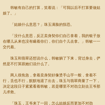
韩敏有自己的打算，笑着说：「可我以后不打算要做姑
娘了。」
「姑娘什么意思？」珠玉满脸的惊恐。
「没什么意思，反正卖身契你们自己拿着，我的银子放
在哪儿从来也没有瞒着你们，你们自个儿去拿。」韩敏一一
交代着。
珠玉和翡翠还想说什么，韩敏躺了下来，背过身去，俨
然是不打算跟她们说什么了。
两人很焦急，拿着卖身契好像烫手山芋一般，拿着不
行，丢也不行，默默地退了出去，珠玉与翡翠商量了一下，
决定这段日子紧紧看着韩敏，若是哪里不对劲立刻去王爷那
儿求救。
「珠玉，王爷来了一回，怎么姑娘反而更加不对劲