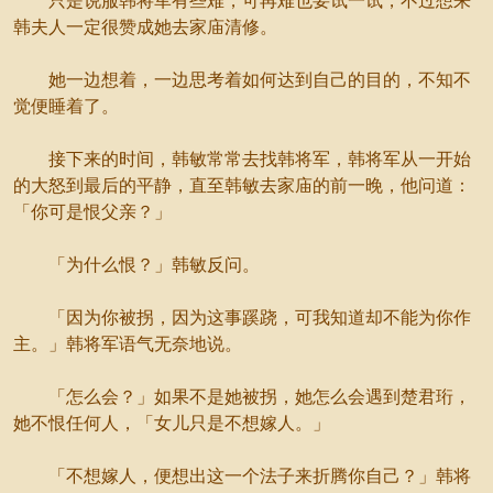
只是说服韩将军有些难，可再难也要试一试，不过想来
韩夫人一定很赞成她去家庙清修。
她一边想着，一边思考着如何达到自己的目的，不知不
觉便睡着了。
接下来的时间，韩敏常常去找韩将军，韩将军从一开始
的大怒到最后的平静，直至韩敏去家庙的前一晚，他问道：
「你可是恨父亲？」
「为什么恨？」韩敏反问。
「因为你被拐，因为这事蹊跷，可我知道却不能为你作
主。」韩将军语气无奈地说。
「怎么会？」如果不是她被拐，她怎么会遇到楚君珩，
她不恨任何人，「女儿只是不想嫁人。」
「不想嫁人，便想出这一个法子来折腾你自己？」韩将