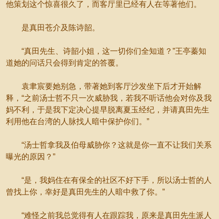
他策划这个惊喜很久了，而客厅里已经有人在等著他们。
是真田苍介及陈诗韶。
“真田先生、诗韶小姐，这一切你们全知道？”王亭蓁知
道她的问话只会得到肯定的答覆。
袁聿宸要她别急，带著她到客厅沙发坐下后才开始解
释，“之前汤士哲不只一次威胁我，若我不听话他会对你及我
妈不利，于是我下定决心提早脱离夏玉经纪，并请真田先生
利用他在台湾的人脉找人暗中保护你们。”
“汤士哲拿我及伯母威胁你？这就是你一直不让我们关系
曝光的原因？”
“是，我妈住在有保全的社区不好下手，所以汤士哲的人
曾找上你，幸好是真田先生的人暗中救了你。”
“难怪之前我总觉得有人在跟踪我，原来是真田先生派人