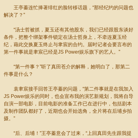
王亭蓁连忙捧著绯红的脸转移话题，“那经纪约的问题也
解决了？”
“汤士哲被抓，夏玉还有其他股东，我们已经跟股东谈好
条件，把整个绑架事件锁定在汤士哲身上，不牵连夏玉经
纪，藉此交换夏玉终止与聿宸的合约。届时记者会要言布的
第一件事就是聿宸已经是JS Power娱乐旗下的艺人。”
“第一件事？”听了真田苍介的解释，她明白了，那第二
件事是什么？
袁聿宸接手回答王亭蓁的问题，“第二件事就是在我加入
JS Power娱乐的同时，也会宣布我的演艺新规划，我将自导
自演一部电影，目前电影的准备工作已在进行中，包括剧本
及制作团队都好了，近期也会开始选角，全片将在后埔乡拍
摄。”
“后、后埔！”王亭蓁意会了过来，“上回真田先生跟我提