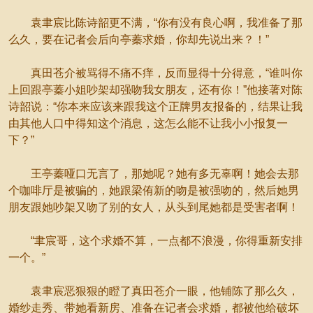
袁聿宸比陈诗韶更不满，“你有没有良心啊，我准备了那
么久，要在记者会后向亭蓁求婚，你却先说出来？！”
真田苍介被骂得不痛不痒，反而显得十分得意，“谁叫你
上回跟亭蓁小姐吵架却强吻我女朋友，还有你！”他接著对陈
诗韶说：“你本来应该来跟我这个正牌男友报备的，结果让我
由其他人口中得知这个消息，这怎么能不让我小小报复一
下？”
王亭蓁哑口无言了，那她呢？她有多无辜啊！她会去那
个咖啡厅是被骗的，她跟梁侑新的吻是被强吻的，然后她男
朋友跟她吵架又吻了别的女人，从头到尾她都是受害者啊！
“聿宸哥，这个求婚不算，一点都不浪漫，你得重新安排
一个。”
袁聿宸恶狠狠的瞪了真田苍介一眼，他铺陈了那么久，
婚纱走秀、带她看新房、准备在记者会求婚，都被他给破坏