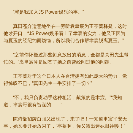
“就是我加入JS Power娱乐的事。”
真田苍介适意地坐在一旁听袁聿宸为王亭蓁释疑，这时
他才开口，“JS Power娱乐看上了聿宸的实力，他又正因为
与夏玉的经纪约而烦恼，所以我们合作帮聿宸脱离夏玉。”
“之前你怀疑过那些刻意放出的消息，全都是真田先生帮
忙的。”袁聿宸算是回答了她之前曾经问过他的问题。
王亭蓁对于这个日本人在台湾拥有如此庞大的势力，觉
得惊叹不已，“真田先生一手安排了一切？”
“不，我只负责动手这种粗活，献策的是聿宸。”“我知
道，聿宸哥很有智谋的……”
陈诗韶招牌白眼又出现了，来了吧！一知道聿宸平安无
事，她又要开始放闪了，“亭蓁啊，你又露出迷妹眼神喽！”