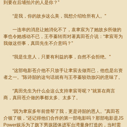
到要在后埔拍片的人是你？”
“是我，你的故乡这么美，我想介绍给所有人。”
一连串的消息让她消化不了，袁聿宸为了她故乡所做的
事也令她感动不已，王亭蓁转而对著真田苍介说：“聿宸哥为
我做这些事，真田先生不介意吗？”
“我是生意人，只要有利益的事，自然不会拒绝。”
“这部电影苍介他不只放手让聿宸去做而已，他也是出资
者之一。”陈诗韶的这句话就有与王亭蓁较劲放闪的意味了。
“真田先生为什么会这么支持聿宸哥呢？”就算在商言
商，真田苍介做的事都太多、太多了。
“因为聿宸多年前曾帮了我，更是诗韶的恩人。”真田苍
介顿了顿，“还记得他们合作的第一部电影吗？那部电影是JS
Power娱乐为了旗下男孩团体进军台湾量身打造的，当时需