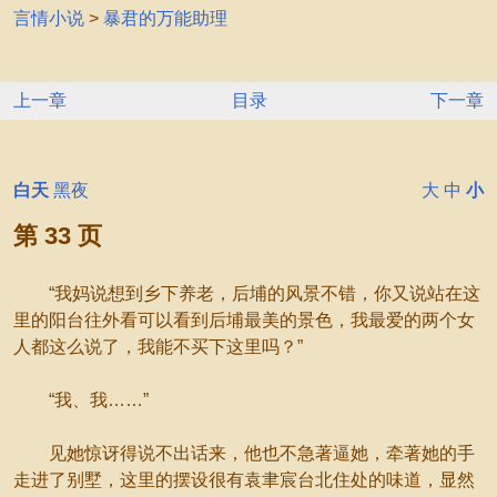
言情小说
>
暴君的万能助理
上一章
目录
下一章
白天
黑夜
大
中
小
第 33 页
“我妈说想到乡下养老，后埔的风景不错，你又说站在这
里的阳台往外看可以看到后埔最美的景色，我最爱的两个女
人都这么说了，我能不买下这里吗？”
“我、我……”
见她惊讶得说不出话来，他也不急著逼她，牵著她的手
走进了别墅，这里的摆设很有袁聿宸台北住处的味道，显然