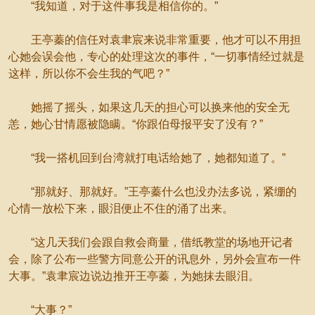
“我知道，对于这件事我是相信你的。”
王亭蓁的信任对袁聿宸来说非常重要，他才可以不用担
心她会误会他，专心的处理这次的事件，“一切事情经过就是
这样，所以你不会生我的气吧？”
她摇了摇头，如果这几天的担心可以换来他的安全无
恙，她心甘情愿被隐瞒。“你跟伯母报平安了没有？”
“我一搭机回到台湾就打电话给她了，她都知道了。”
“那就好、那就好。”王亭蓁什么也没办法多说，紧绷的
心情一放松下来，眼泪便止不住的涌了出来。
“这几天我们会跟自救会商量，借纸教堂的场地开记者
会，除了公布一些警方同意公开的讯息外，另外会宣布一件
大事。”袁聿宸边说边推开王亭蓁，为她抹去眼泪。
“大事？”