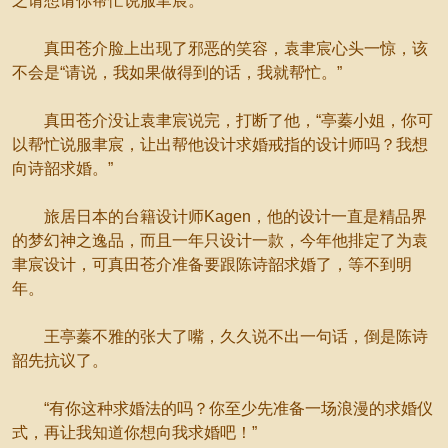
之请想请你帮忙说服聿宸。”
真田苍介脸上出现了邪恶的笑容，袁聿宸心头一惊，该
不会是“请说，我如果做得到的话，我就帮忙。”
真田苍介没让袁聿宸说完，打断了他，“亭蓁小姐，你可
以帮忙说服聿宸，让出帮他设计求婚戒指的设计师吗？我想
向诗韶求婚。”
旅居日本的台籍设计师Kagen，他的设计一直是精品界
的梦幻神之逸品，而且一年只设计一款，今年他排定了为袁
聿宸设计，可真田苍介准备要跟陈诗韶求婚了，等不到明
年。
王亭蓁不雅的张大了嘴，久久说不出一句话，倒是陈诗
韶先抗议了。
“有你这种求婚法的吗？你至少先准备一场浪漫的求婚仪
式，再让我知道你想向我求婚吧！”