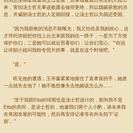
到消息便绑架我逼我交出证据，后来我被真田先生的人救出
来，害怕汤士哲见事迹败露会做得更绝，所以隐瞒获救的消
息，并威胁汤士哲的人定期回报，让汤士哲以为我还受困。
“因为我获救的消息不能曝光，我又怕你及我妈担心，这
才拜托诗韶把你找上台北来跟我妈住一阵子，一是为了方便
保护你们，二是她可以就近照看你们，让你们宽心。”“你说
让诗韶小姐问我粉专照片的事，就是在这个时候吧。”
“是。”
听见他的遭遇，王亭蓁紧紧地握住了袁聿宸的手，她差
一点就失去他了！她不敢想像失去他她该怎么办……
“至于我跟Etta的绯闻也是汤士哲设计的，那间房不是
Etta的房间，是汤士哲的，他邀我们两个人小酌，谈未来我
在美国发展的可能性，然后再安排记者等在外头拍下‘证
据’。”