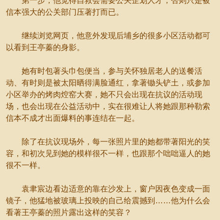
第一步，他觉得自救会需要公关企划人才，否则只是被
信本强大的公关部门压著打而已。
继续浏览网页，他意外发现后埔乡的很多小区活动都可
以看到王亭蓁的身影。
她有时包著头巾包便当，参与关怀独居老人的送餐活
动、有时则是被太阳晒得满脸通红，拿著锄头铲土，或参加
小区举办的烤肉焢窑大赛，她不只会出现在抗议的活动现
场，也会出现在公益活动中，实在很难让人将她跟那种勒索
信本不成才出面爆料的事连结在一起。
除了在抗议现场外，每一张照片里的她都带著阳光的笑
容，和初次见到她的模样很不一样，也跟那个咄咄逼人的她
很不一样。
袁聿宸边看边适意的靠在沙发上，窗户因夜色变成一面
镜子，他猛地被玻璃上投映的自己给震撼到……他为什么会
看著王亭蓁的照片露出这样的笑容？