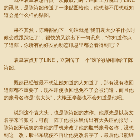
就在袁聿宸想再点一次做取消时，画面上方跳出了LINE
的讯息，是陈诗韶传送了一张贴图给他，他想都不用想就知
道会是什么样的贴图。
果不其然，陈诗韶的下一句话就是“我们袁大少爷什么时
候变成跟踪狂了”，很快的又跳出下一句讯息，“你知道你点
了追踪，你所有的好友的动态讯息里都会看得到吧”？
袁聿宸点开了LINE，立刻传了一个“滚”的贴图回给了陈
诗韶。
既然已经被最不想让她知道的人知道了，那有没有收回
追踪都不重要了，现在即使收回也免不了会被消遣，而且他
的账号名称是“袁大头”，大概王亭蓁也不会知道是他吧。
说到这个袁大头，也是陈诗韶的杰作。他原先是以英文
名字来当账号，可前一阵子他被抹黑传出有大头症的报导，
陈诗韶开玩笑的拿他的手机来改了他的脸书账号名称，没想
到这一改，脸书系统便不再让他更改名字了，最后他只能继