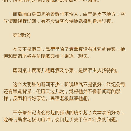
宿，借著地利之便以较低的房价吸引一些游客。
而后埔自身四周的景致也不输人，由于是乡下地方，空
气清新视野辽阔，有不少游客会特地选择到后埔过夜。
第1章(2)
今天不是假日，民宿里除了袁聿宸没有其它的住客，他
便和民宿老板在前院庭园椅上乘凉、聊天。
庭园桌上摆著几瓶啤酒及小菜，是民宿主人招待的。
这个大明星的新闻不少，听说脾气不是很好，经纪公司
还有黑道背景，但聊天过几次，觉得他并不像新闻写的那
样，反而相当好亲近。民宿老板觑著他想。
王亭蓁在记者会掀起的骚动的确引起了袁聿宸的好奇，
趁著与民宿老板闲聊时，便问起了关于信本污染的问题。