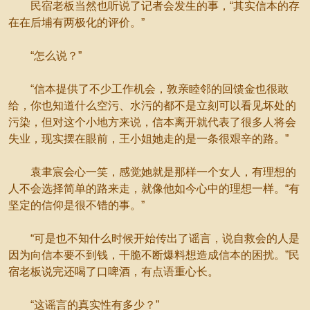
民宿老板当然也听说了记者会发生的事，“其实信本的存
在在后埔有两极化的评价。”
“怎么说？”
“信本提供了不少工作机会，敦亲睦邻的回馈金也很敢
给，你也知道什么空污、水污的都不是立刻可以看见坏处的
污染，但对这个小地方来说，信本离开就代表了很多人将会
失业，现实摆在眼前，王小姐她走的是一条很艰辛的路。”
袁聿宸会心一笑，感觉她就是那样一个女人，有理想的
人不会选择简单的路来走，就像他如今心中的理想一样。“有
坚定的信仰是很不错的事。”
“可是也不知什么时候开始传出了谣言，说自救会的人是
因为向信本要不到钱，干脆不断爆料想造成信本的困扰。”民
宿老板说完还喝了口啤酒，有点语重心长。
“这谣言的真实性有多少？”