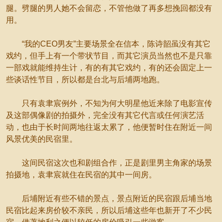
腿。劈腿的男人她不会留恋，不管他做了再多想挽回都没有
用。
“我的CEO男友”主要场景全在信本，陈诗韶虽没有其它
戏约，但手上有一个带状节目，而其它演员当然也不是只靠
一部戏就能维持生计，有的有其它戏约，有的还会固定上一
些谈话性节目，所以都是台北与后埔两地跑。
只有袁聿宸例外，不知为何大明星他近来除了电影宣传
及这部偶像剧的拍摄外，完全没有其它代言或任何演艺活
动，也由于长时间两地往返太累了，他便暂时住在附近一间
风景优美的民宿里。
这间民宿这次也和剧组合作，正是剧里男主角家的场景
拍摄地，袁聿宸就住在民宿的其中一间房。
后埔附近有些不错的景点，景点附近的民宿跟后埔当地
民宿比起来房价较不亲民，所以后埔这些年也新开了不少民