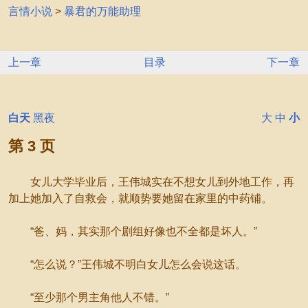
言情小说
>
暴君的万能助理
上一章
目录
下一章
白天
黑夜
大
中
小
第 3 页
女儿大学毕业后，王伟城实在不想女儿到外地工作，再
加上她加入了自救会，就顺势要她留在家里的中药铺。
“爸、妈，其实那个剧组好像也不全都是坏人。”
“怎么说？”王伟城不明白女儿怎么会说这话。
“至少那个男主角他人不错。”