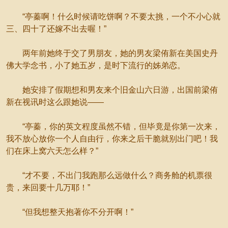
“亭蓁啊！什么时候请吃饼啊？不要太挑，一个不小心就
三、四十了还嫁不出去喔！”
两年前她终于交了男朋友，她的男友梁侑新在美国史丹
佛大学念书，小了她五岁，是时下流行的姊弟恋。
她安排了假期想和男友来个旧金山六日游，出国前梁侑
新在视讯时这么跟她说——
“亭蓁，你的英文程度虽然不错，但毕竟是你第一次来，
我不放心放你一个人自由行，你来之后干脆就别出门吧！我
们在床上窝六天怎么样？”
“才不要，不出门我跑那么远做什么？商务舱的机票很
贵，来回要十几万耶！”
“但我想整天抱著你不分开啊！”