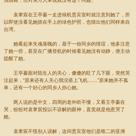
清国籍，但对东方人来说就没有这个问题。
袁聿宸在王亭蓁一走进候机贵宾室时就注意到她了，所
以即使没看见她抓在手上的绿色护照，也猜出他们同样来自
台湾。
她看起来失魂落魄的，基于一份同乡的情谊，他多注意
了她一些，甚至在广播登机的时候看见她没有动静，便主动
提醒了她。
王亭蓁面对陌生人的关心，傻傻的眨了几下眼，突然哭
泣起来，“原来还有人关心我没搭上飞机……”原来她并不孤
单，还有一个好心的同乡人担心她。
两人说的是中文，四周的老外听不懂，又看王亭蓁在
哭，纷纷对袁聿宸投以不谅解的眼神，直觉就是他惹哭了
她。
袁聿宸不怪别人误解，这间贵宾室他们是唯二的亚洲