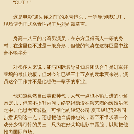
“CUT！”
这是电影“遇见你之前”的杀青镜头，一等导演喊CUT，
现场便为正式杀青响起了热烈的鼓掌声。
身高一八三的台湾男演员，在东方显得高人一等的身
材，在这里也不过是一般身形，但他的气势在这群巨星中丝
毫不输半分。
对很多人来说，能与国际名导及知名团队合作是进军好
莱坞的最佳跳板，但对今年已经三十五岁的袁聿宸来说，演
员这个工作并不是他想做一辈子的事业。
他知道纵然自己英俊帅气，人气一点也不输后进的小鲜
肉宠儿，但若不提升内涵，终究得隐没在演艺圈的滚滚洪流
之中。他思考著转型，可惜他的经纪公司“夏玉经纪”没有同
步意识到这一点，还想把他当偶像包装，甚至不惜求演一个
戏分少得可怜的男三，只为在好莱坞电影中露脸，以期把他
推向国际市场。