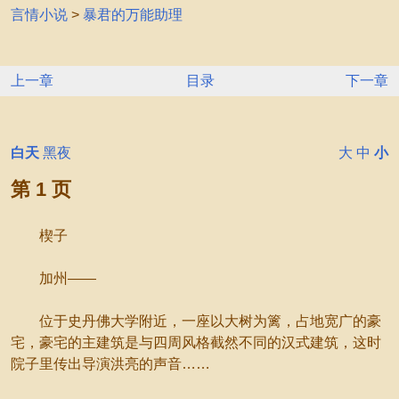
言情小说
>
暴君的万能助理
上一章
目录
下一章
白天
黑夜
大
中
小
第 1 页
楔子
加州——
位于史丹佛大学附近，一座以大树为篱，占地宽广的豪
宅，豪宅的主建筑是与四周风格截然不同的汉式建筑，这时
院子里传出导演洪亮的声音……