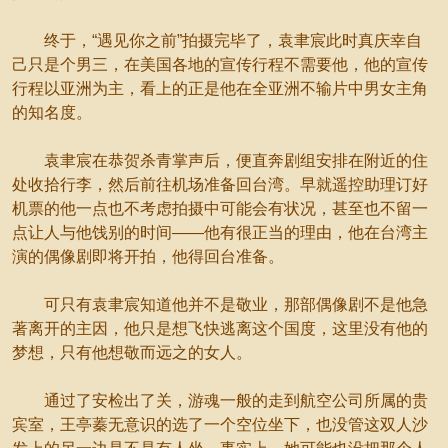
终于，“遇见你之前”拍摄完毕了，袁聿宸此时真庆幸自
己只是个男三，在美国各地的宣传行程不需要他，他的宣传
行程以亚洲为主，看上的正是他在全亚洲不输片中男女主角
的知名度。
袁聿宸在恭贺杀青掌声后，便直奔剧组安排在附近的住
处收拾行李，然后前往机场准备回台湾。早就遥控助理订好
机票的他一点也不考虑拍摄中可能会有状况，甚至也不留一
点让人与他饯别的时间——他有很正当的理由，他在台湾主
演的偶像剧即将开拍，他得回台准备。
可只有袁聿宸知道他并不是敬业，那部偶像剧不是他急
著离开的主因，他只是想飞快逃离这个国度，这里没有他的
梦想，只有他想敬而远之的女人。
通过了安检出了关，游魂一般的走到航空公司所属的贵
宾室，王亭蓁无意识的选了一个空位坐下，也没管这双人沙