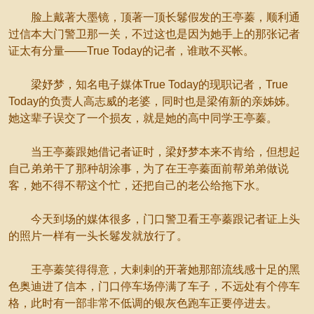
脸上戴著大墨镜，顶著一顶长鬈假发的王亭蓁，顺利通
过信本大门警卫那一关，不过这也是因为她手上的那张记者
证太有分量——True Today的记者，谁敢不买帐。
梁妤梦，知名电子媒体True Today的现职记者，True
Today的负责人高志威的老婆，同时也是梁侑新的亲姊姊。
她这辈子误交了一个损友，就是她的高中同学王亭蓁。
当王亭蓁跟她借记者证时，梁妤梦本来不肯给，但想起
自己弟弟干了那种胡涂事，为了在王亭蓁面前帮弟弟做说
客，她不得不帮这个忙，还把自己的老公给拖下水。
今天到场的媒体很多，门口警卫看王亭蓁跟记者证上头
的照片一样有一头长鬈发就放行了。
王亭蓁笑得得意，大剌剌的开著她那部流线感十足的黑
色奥迪进了信本，门口停车场停满了车子，不远处有个停车
格，此时有一部非常不低调的银灰色跑车正要停进去。