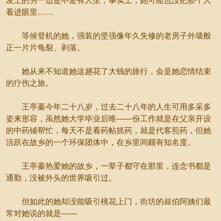
发上的另一边是不是有人坐，事实上，她可能也没把那个人
看进眼里……
等候登机的她，强装的坚强像年久失修的老房子外墙般
正一片片龟裂、剥落。
她从来不知道她这趟花了大钱的旅行，会是她恋情结束
的疗伤之旅。
王亭蓁今年二十八岁，过去二十八年的人生可用多采多
姿来形容，虽然她大学毕业后唯——份工作就是在父亲开设
的中药铺帮忙，每天不是看药帖抓药，就是代客煎药，但她
活跃在故乡的一个环保团体中，在乡里间颇有知名度。
王亭蓁热爱她的故乡，一辈子都守在那里，连念书都是
通勤，没被外头的世界吸引过。
但如此的她却没能吸引桃花上门，街坊的叔伯阿姨们最
常对她说的就是——