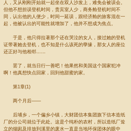
人，又从刚刚开始就一起坐在双人沙发上，难免会被误会。
但他不想担误登机时间，贵宾室人少，商务舱登机时间不
同，认出他的人便少，时间一延误，跟经济舱的旅客混在一
起，他被认出的可能性就增加了，他并不想成为焦点。
于是，他只得拉著那个还在哭泣的女人，接过她的登机
证带著她去登机，也不知是什么该死的孽缘，那女人的座位
还正好与他相邻……
罢了，就当日行一善吧！他果然和美国这个国家犯冲
啊！他真想快点回家，回到他甜蜜的家。
第1章(1)
两个月后——
后埔乡，一个偏乡小镇，大财团信本集团旗下信本造纸
厂的分公司就位于此处。这是个纯朴的农村，所以造纸厂耸
立的烟囱及排放到溪里的废水一直是当地环保团体的眼中