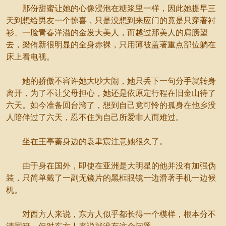
那份甜蜜让她的心像浸泡在糖浆里一样，因此她提早三
天到想给男友一个惊喜，只是没想到来应门的竟是只穿著衬
衫、一脸青春洋溢的金发大美人，而越过那美人的肩膀望
去，梁侑新很明显的全身赤裸，只用薄被盖著重点部位躺在
床上看电视。
她的骄傲不容许她大吵大闹，她只丢下一句分手就转身
离开，为了不让父母担心，她还是依原定行程在旧金山待了
六天。如今准备回台湾了，想到自己竟可怜的孤身在他乡没
人陪伴过了六天，忍不住为自己所爱非人而难过。
坐在王亭蓁身边的袁聿宸注意她很久了。
由于身在国外，即使在亚洲是大明星的他并没有加强伪
装，只简单戴了一副无镜片的黑框眼镜一边滑著手机一边候
机。
对西方人来说，东方人似乎都长得一个模样，根本分不