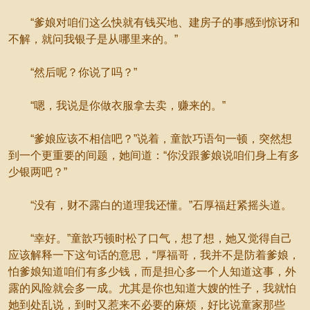
“爹娘对咱们这么快就有钱买地、建房子的事感到惊讶和
不解，就问我银子是从哪里来的。”
“然后呢？你说了吗？”
“嗯，我说是你做衣服拿去卖，赚来的。”
“爹娘应该不相信吧？”说着，童歆巧语句一顿，突然想
到一个更重要的间题，她间道：“你没跟爹娘说咱们身上有多
少银两吧？”
“没有，财不露白的道理我还懂。”石厚福赶紧摇头道。
“幸好。”童歆巧顿时松了口气，想了想，她又觉得自己
应该解释一下这句话的意思，“厚福哥，我并不是防着爹娘，
怕爹娘知道咱们有多少钱，而是担心多一个人知道这事，外
露的风险就会多一成。尤其是你也知道大嫂的性子，我就怕
她到处乱说，到时又惹来不必要的麻烦，好比说童家那些