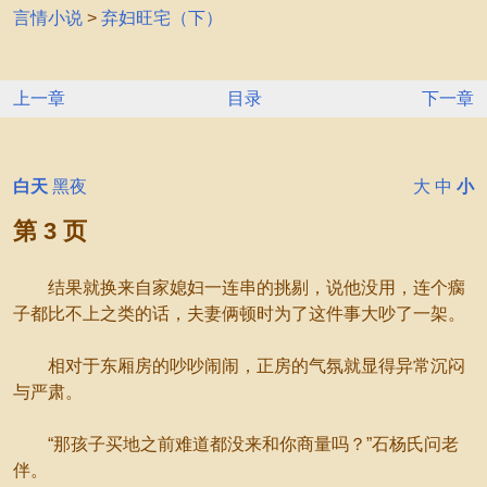
言情小说
>
弃妇旺宅（下）
上一章
目录
下一章
白天
黑夜
大
中
小
第 3 页
结果就换来自家媳妇一连串的挑剔，说他没用，连个瘸
子都比不上之类的话，夫妻俩顿时为了这件事大吵了一架。
相对于东厢房的吵吵闹闹，正房的气氛就显得异常沉闷
与严肃。
“那孩子买地之前难道都没来和你商量吗？”石杨氏问老
伴。