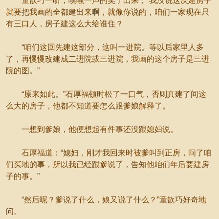
童歆巧一听，噗嗤一声的笑了出来，“我没说这次建房子
就要把我画的全都建出来啊，就像你说的，咱们一家现在只
有三口人，房子建这么大给谁住？
“咱们这回先建这部分，这叫一进院。等以后家里人多
了，再慢慢改建成二进院或三进院，我画的这个房子是三进
院的图。”
“原来如此。”石厚福顿时松了一口气，否则真建了间这
么大的房子，他都不知道要怎么跟爹娘解释了。
一想到爹娘，他便想起有件事还没跟媳妇说。
石厚福道：“媳妇，刚才我回来时被爹叫到正房，问了咱
们买地的事，所以我已经跟爹说了，告知他咱们年后要建房
子的事。”
“然后呢？爹说了什么，娘又说了什么？”童歆巧好奇地
问。