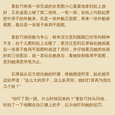
童歆巧将第一张完成的全景图小心翼翼地拿到炕上放
好，又在桌面上铺了第二张纸，一笔一画，在纸上勾勒起梦
想中房子的外貌来。先是一张外貌正面图，再来一张外貌俯
视图，最后是一张屋子格局平面图。
童歆巧画得极为专心，根本没注意到囡囡已经等到精神
不支，自个儿爬到炕上去睡了，更没注意到石厚福在她画最
后一张屋子格局平面图时就进了房间，并仔细看完她所绘画
的前三张图后，就一直站在她身后，看她绘制格局平面图，
直到她满意停笔为止。
石厚福从后方揽住她的纤腰，将她拥进怀里，贴在她耳
边轻声道：“这么大的房子，这么多房间，媳妇打算再为我生
几个娃？”
“你吓了我一跳。什么时候回来的？”童歆巧转头问他，
轻拍了一下他圈在自己腰上的手，以示他吓到她的惩罚。