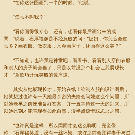
“在你这张图画到一半的时候。”他说。
“怎么不叫我？”
“看你画得很专心，还有，想看你最后画出来的成
果。”说着，石厚福像是不经意般的问：“媳妇，你怎么会这
么多？画衣服、做衣服，又会画房子，还画得这么美？”
“不知道，也许我是神童吧，看看书、看看别人穿的衣服
和别人的房子就会画了，只是以前没那个机会让我展现长
才。”童歆巧开玩笑般的耸肩道。
其实从她展现长才，开始在纸上绘制衣服的设计图后，
她就想过也许有一天她最亲密的夫婿会问她这么个问题，所
以她老早之前便准备好答案，并一直等待这一天的到来。所
以她此刻才能表现得如此自然，没半点惊慌或忐忑之感。
“也许真是这样，所以囡囡才会这么聪明，完全像
你。”石厚福笑道，没有一丝怀疑。或许之前会觉得妻子与过