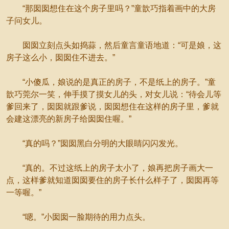
“那囡囡想住在这个房子里吗？”童歆巧指着画中的大房
子问女儿。
囡囡立刻点头如捣蒜，然后童言童语地道：“可是娘，这
房子这么小，囡囡住不进去。”
“小傻瓜，娘说的是真正的房子，不是纸上的房子。”童
歆巧莞尔一笑，伸手摸了摸女儿的头，对女儿说：“待会儿等
爹回来了，囡囡就跟爹说，囡囡想住在这样的房子里，爹就
会建这漂亮的新房子给囡囡住喔。”
“真的吗？”囡囡黑白分明的大眼睛闪闪发光。
“真的。不过这纸上的房子太小了，娘再把房子画大一
点，这样爹就知道囡囡要住的房子长什么样子了，囡囡再等
一等喔。”
“嗯。”小囡囡一脸期待的用力点头。