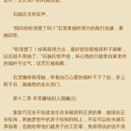
老伴，义正词严的对她说道。
石杨氏没有应声。
“我问你听清楚了吗？”石宽拿烟杆用力的敲打炕缘，要
她回答。
“听清楚了！你再敲用力点，最好把你那根薛杆子敲断，
以后就不用抽了。”石杨氏恨声道，坏心情的只能拿自家老伴
的烟杆子出气，诅咒它被敲断。
石宽懒得再理她，带着自己心爱的烟杆子下了炕，穿上
鞋子后，施施然的走出房门。
第十二章 辛苦赚钱别人觊觎(1)
童歆巧完全不知道发生在东厢房和正房的事，她现在正
在绘画，将她梦想中的房子绘制到纸上，不仅可以给夫婿石
厚福看，也能给帮他们建房子的工匠看，免得用说的说不清