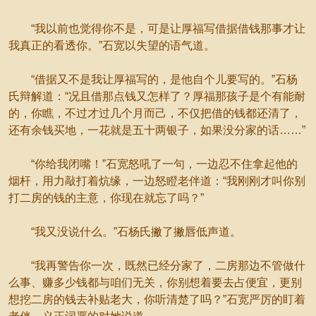
“我以前也觉得你不是，可是让厚福写借据借钱那事才让
我真正的看透你。”石宽以失望的语气道。
“借据又不是我让厚福写的，是他自个儿要写的。”石杨
氏辩解道：“况且借那点钱又怎样了？厚福那孩子是个有能耐
的，你瞧，不过才过几个月而己，不仅把借的钱都还清了，
还有余钱买地，一花就是五十两银子，如果没分家的话……”
“你给我闭嘴！”石宽怒吼了一句，一边忍不住拿起他的
烟杆，用力敲打着炕缘，一边怒瞪老伴道：“我刚刚才叫你别
打二房的钱的主意，你现在就忘了吗？”
“我又没说什么。”石杨氏撇了撇唇低声道。
“我再警告你一次，既然已经分家了，二房那边不管做什
么事、赚多少钱都与咱们无关，你别想着要去占便宜，更别
想挖二房的钱去补贴老大，你听清楚了吗？”石宽严厉的盯着