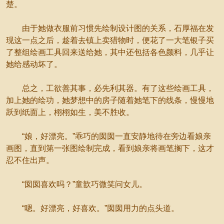
楚。
由于她做衣服前习惯先绘制设计图的关系，石厚福在发
现这一点之后，趁着去镇上卖猎物时，便花了一大笔银子买
了整组绘画工具回来送给她，其中还包括各色颜料，几乎让
她给感动坏了。
总之，工欲善其事，必先利其器。有了这些绘画工具，
加上她的绘功，她梦想中的房子随着她笔下的线条，慢慢地
跃到纸面上，栩栩如生，美不胜收。
“娘，好漂亮。”乖巧的囡囡一直安静地待在旁边看娘亲
画图，直到第一张图绘制完成，看到娘亲将画笔搁下，这才
忍不住出声。
“囡囡喜欢吗？”童歆巧微笑问女儿。
“嗯。好漂亮，好喜欢。”囡囡用力的点头道。