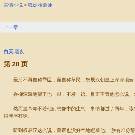
言情小说
>
狐媚相命师
上一章
白天
黑夜
第 28 页
最后不再自称罪臣，而自称草民，权辰汉朝皇上深深地磕了
香柳深深地望了他一眼，不发一语。反正不管他怎么说、怎
然而皇帝却不若他们想像中的生气，事情都过了两年，该气
得津津有味。
听到权辰汉这么说，皇帝也没好气地瞪着他。“朕有准你辞