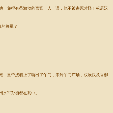
他，免得有些激动的言官一人一语，他不被参死才怪！权辰汉
战的将军？
殿，皇帝接着上了轿出了午门，来到午门广场，权辰汉及香柳
州水军孙衡都在其中。