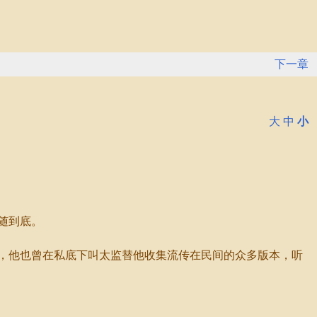
下一章
大
中
小
随到底。
，他也曾在私底下叫太监替他收集流传在民间的众多版本，听