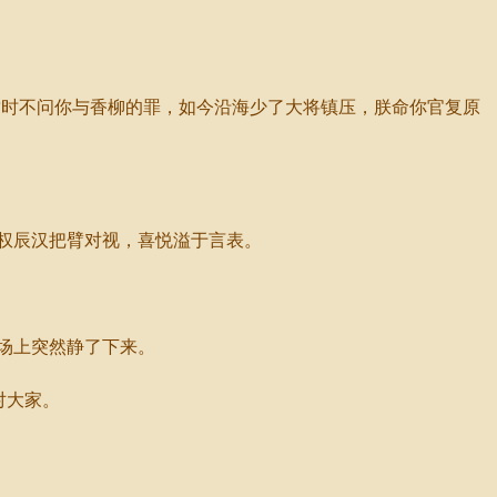
时不问你与香柳的罪，如今沿海少了大将镇压，朕命你官复原
权辰汉把臂对视，喜悦溢于言表。
场上突然静了下来。
对大家。