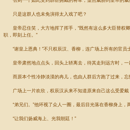
否则一个如此受到群臣拥戴的将军，显然威胁到皇帝的威信
只是这群人也未免演得太入戏了吧？
皇帝忍住笑，大方地挥了挥手，“既然有这么多大臣替权卿
职，即刻上任。”
“谢皇上恩典！”不只权辰汉、香柳，连广场上所有的官员
皇帝肃然地点点头，回头上轿离去，待其走到远方时，一群
而原本个性冷静淡漠的冉儿，也由人群后方跑了过来，忘
广场上一片欢欣，权辰汉从来不知道原来自己这么受爱戴，
“弟兄们。”他环视了众人一圈，最后目光落在香柳身上，
“让我们扬威海上、光我朝廷！”