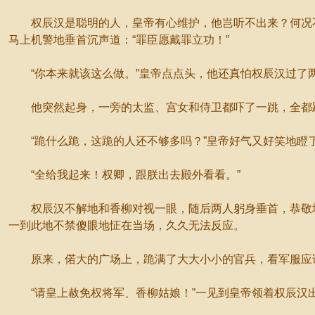
权辰汉是聪明的人，皇帝有心维护，他岂听不出来？何况不
马上机警地垂首沉声道：“罪臣愿戴罪立功！”
“你本来就该这么做。”皇帝点点头，他还真怕权辰汉过了
他突然起身，一旁的太监、宫女和侍卫都吓了一跳，全都
“跪什么跪，这跪的人还不够多吗？”皇帝好气又好笑地瞪
“全给我起来！权卿，跟朕出去殿外看看。”
权辰汉不解地和香柳对视一眼，随后两人躬身垂首，恭敬地
一到此地不禁傻眼地怔在当场，久久无法反应。
原来，偌大的广场上，跪满了大大小小的官兵，看军服应该
“请皇上赦免权将军、香柳姑娘！”一见到皇帝领着权辰汉