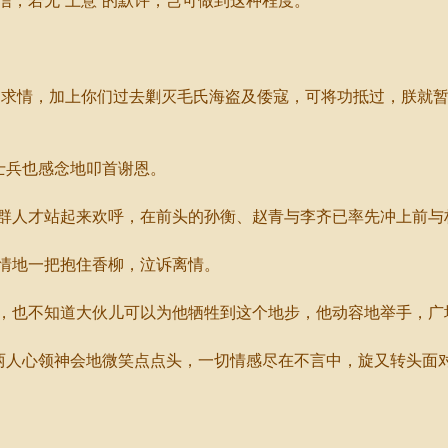
，若无“上意”的默许，岂可做到这种程度。
求情，加上你们过去剿灭毛氏海盗及倭寇，可将功抵过，朕就暂
士兵也感念地叩首谢恩。
人才站起来欢呼，在前头的孙衡、赵青与李齐已率先冲上前与
情地一把抱住香柳，泣诉离情。
也不知道大伙儿可以为他牺牲到这个地步，他动容地举手，广
两人心领神会地微笑点点头，一切情感尽在不言中，旋又转头面