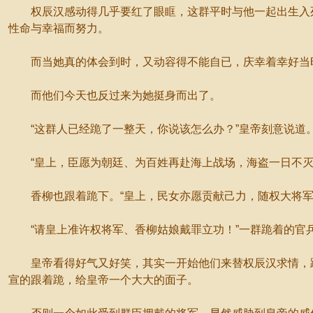
权辰汉感动得几乎要红了眼眶，这群平时与他一起出生入死
性命与幸福而努力。
而当她真的体会到时，又动容得不能自已，庆幸着幸好当时
而他们今天也反过来为她挺身而出了。
“这群人已经跪了一整天，你说该怎么办？”皇帝刻意说道
“皇上，臣愿为朝廷、为百姓再赴海上战场，海盗一日不灭、
香柳也跟着跪下。“皇上，民女亦愿贡献己力，随权大将军
“请皇上准许权将军、香柳姑娘戴罪立功！”一群跪着的官
皇帝看得好气又好笑，其实一开始他们来替权辰汉求情，跪
宣的跟着跪，给皇帝一个大大的面子。