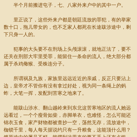
半个月前搬进屯子，七、八家外来户中的其中一户。
里正说了，这些外来户都是朝廷流放的罪犯，有的举家
数十口，拖儿带女的，也不乏家人都死在长途跋涉途中，剩
下只身一人的。
犯事的大头要不在刑场上头颅滚滚，就地正法了，要不
还关在刑部大牢里受罪，能留住一条命的流人，绝大部分都
属于杀鸡儆猴、受株连分子。
所谓祸及九族，家族里远远近近的亲戚，反正只要沾上
边，皇帝才不管你有没有拿过好处，视为同一条绳上的蚂
蚱，大笔一挥，发配到苦寒之地来了。
能跋山涉水、翻山越岭来到东北这苦寒地区的流人她远
远看过，一个个瘦骨如柴，赤脚单衣，也难怪，怎么可能还
锦衣玉食，家产财物都被查抄一空，荡然无存，流放途中，
枷锁千里，每人每天据说约只有一升粮食，这能顶什么用？