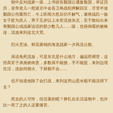
朝中反对战家一派，上书状告觐国公通敌叛国，举证历
历，皇帝老儿一怒派京中金吾卫将战犯押解回京，尽管半途
觐国公伤重而亡，今上听闻大怒后仍不解气，遂将战氏一族
女子贬为庶人，男子五岁以上永世流放东北，至于敢站出来
替觐国公或战家说话的那少数几人……咳，也很倒霉的被株
连，流放来到这北大荒。
烈火烹油、鲜花著锦的海龙战家一夕风流云散。
虽说免死流放，可是东北是什么地方，偏远而艰苦，这
些高官子弟身娇肉贵，多数肩不能挑，手不能提，来到边境
生活，连如何烧火、下厨都不会……
也不知道他除了会打战，来到这穷山恶水能不能活得下
去？
死去的人可怜，但活著的呢？挣扎在生活温饱中，也许
比一死了之的人还要痛苦。