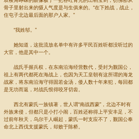
双棱角峥嵘的眼像极了一把吞吐青光的出鞘宝剑，彷佛那从
骨子里射出来的慑人气度是与生俱来的。“在下姓战，战止，
住屯子北边最后面的那户人家。”
“我姓邬。”
她知道，这批流放名单中有许多平民百姓听都没听过的
大官，他是其中一个。
战氏手握兵权，在东南沿海经营数代，受封为觐国公，
祖上有两代都死在海战上，也因为天工皇朝有这所谓的海龙
战家，将东南沿海守得固若金汤，倭人数十年来犯，每回都
是无功而返，对战氏恨得咬牙切齿。
西北有蒙氏一族镇著，世人谓“南战西蒙”，北边不时有
外族来侵，但都只是小打小闹，百姓还称得上平安丰足，不
过前年秋天，乌尔干人崛起，蒙氏一时支应不了，觐国公奉
命北上西伐支援蒙氏，却败于陈桥。