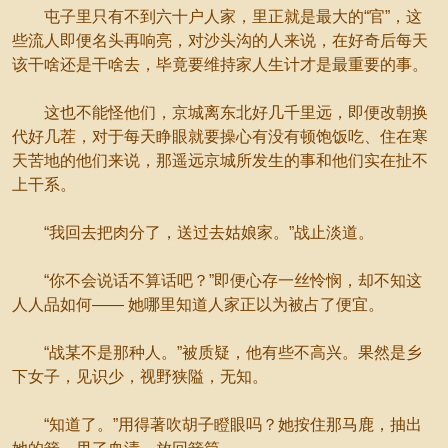
屯子里只有不到六十户人家，里正就是最大的“官”，这
些流人即便名头再响亮，对沙头沟的人来说，在好奇后每天
该干啥还是干啥去，毕竟要维持家人生计才是最重要的事。
这也不能怪他们，京城离东北好几千里远，即便改朝换
代好几茬，对于每天睁眼就要操心有没有顿饱饭吃、住在寒
天苦地的他们来说，那遥远京城所发生的事和他们实在扯不
上干系。
“我回去把肉分了，送过去姑娘家。”战止淡道。
“你不会说话不算话吧？”即便心存一丝怜悯，却不知这
人人品如何—— 她哪里知道人家正以为被占了便宜。
“战某不是那种人。”被质疑，他有些不高兴。果然是乡
下女子，见识少，视野狭隘，无知。
“知道了。”用得著吹胡子瞪眼吗？她按住那马鹿，抽出