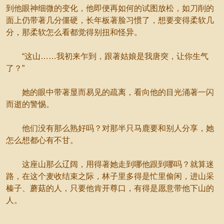
到他眼神细微的变化，他即便再如何的试图放松，如刀削的
面上仍带著几分僵硬，长年板著脸习惯了，想要变得柔软几
分，那柔软怎么看都觉得别扭和怪异。
“这山……我初来乍到，跟著姑娘是我唐突，让你生气
了？”
她的眼中带著显而易见的疏离，看向他的目光涌著一闪
而逝的警惕。
他们没有那么熟好吗？对那半只马鹿要和别人分享，她
怎么想都心有不甘。
这座山那么辽阔，用得著她走到哪他跟到哪吗？就算迷
路，在这个麦收结束之际，林子里多得是忙里偷闲，进山采
榛子、蘑菇的人，只要他肯开尊口，有得是愿意带他下山的
人。