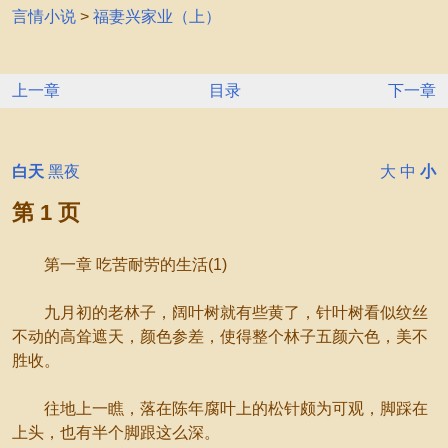
言情小说
>
福妻兴家业（上）
上一章
目录
下一章
白天
黑夜
大
中
小
第 1 页
第一章 吃苦耐劳的生活(1)
九月初的老林子，阔叶树就有些黄了，针叶树看似纹丝
不动的高耸遮天，颜色参差，使得整个林子五颜六色，美不
胜收。
往地上一瞧，落在陈年腐叶上的松针颇为可观，脚踩在
上头，也有半个脚跟这么深。