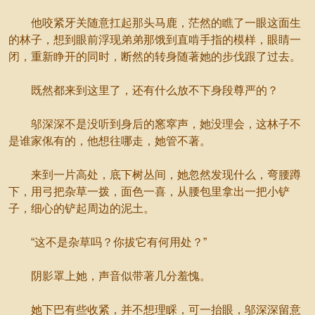
他咬紧牙关随意扛起那头马鹿，茫然的瞧了一眼这面生
的林子，想到眼前浮现弟弟那饿到直啃手指的模样，眼睛一
闭，重新睁开的同时，断然的转身随著她的步伐跟了过去。
既然都来到这里了，还有什么放不下身段尊严的？
邬深深不是没听到身后的窸窣声，她没理会，这林子不
是谁家俬有的，他想往哪走，她管不著。
来到一片高处，底下树丛间，她忽然发现什么，弯腰蹲
下，用弓把杂草一拨，面色一喜，从腰包里拿出一把小铲
子，细心的铲起周边的泥土。
“这不是杂草吗？你拔它有何用处？”
阴影罩上她，声音似带著几分羞愧。
她下巴有些收紧，并不想理睬，可一抬眼，邬深深留意