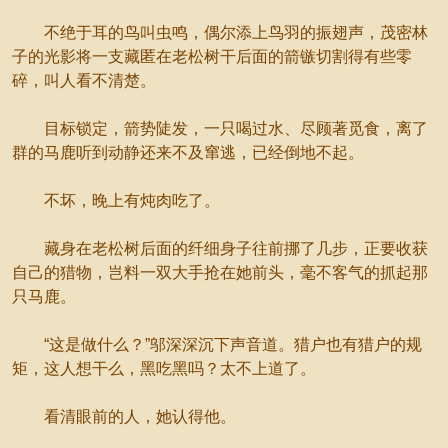
不绝于耳的鸟叫虫鸣，偶尔添上鸟羽的振翅声，茂密林
子的光影将一支藏匿在老松树干后面的箭镞切割得有些零
碎，叫人看不清楚。
目标锁定，箭势陡发，一只喝过水、尽顾著觅食，离了
群的马鹿听到动静还来不及窜逃，已经倒地不起。
不坏，晚上有炖肉吃了。
藏身在老松树后面的纤细身子往前挪了几步，正要收获
自己的猎物，岂料一双大手抢在她前头，毫不客气的抓起那
只马鹿。
“这是做什么？”邬深深沉下声音道。猎户也有猎户的规
矩，这人想干么，黑吃黑吗？太不上道了。
看清眼前的人，她认得他。