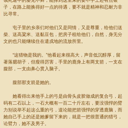
饿死途中的屡见不鲜，能撑到这里来的要不手上还有点银
子，在路上能换得好一点的待遇，要不就是精神和忍耐力非
比寻常。
屯子里的乡亲们对他们又是同情，又是尊重，给他们送
柴、送高粱米、送黏豆包，把房子租给他们，自然，身无分
文的也只能继续住在遣戍地的流放所里。
“这猎物是我的。”他看起来很高大，声音低沉醇厚，留
著落腮胡子，但瘦得厉害，手里的鹿身上有两支箭，一支在
腹部，一支由鼻心贯入脑子。
腹部那支箭是她的。
她看得出来他手上的弓是由骨头皮胶做成的复合弓，起
码有二石以上，一石大概有一百二十斤左右，要没强悍的臂
力别说举不起这么重的弓，遑论能把箭强悍的穿透鹿脑，而
她自己手上的还是她爹留下来的，就是一把很普通的猎弓，
论臂力，她不及男子。