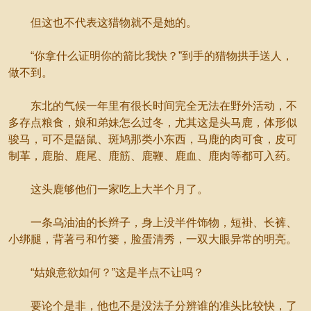
但这也不代表这猎物就不是她的。
“你拿什么证明你的箭比我快？”到手的猎物拱手送人，
做不到。
东北的气候一年里有很长时间完全无法在野外活动，不
多存点粮食，娘和弟妹怎么过冬，尤其这是头马鹿，体形似
骏马，可不是鼯鼠、斑鸠那类小东西，马鹿的肉可食，皮可
制革，鹿胎、鹿尾、鹿筋、鹿鞭、鹿血、鹿肉等都可入药。
这头鹿够他们一家吃上大半个月了。
一条乌油油的长辫子，身上没半件饰物，短褂、长裤、
小绑腿，背著弓和竹篓，脸蛋清秀，一双大眼异常的明亮。
“姑娘意欲如何？”这是半点不让吗？
要论个是非，他也不是没法子分辨谁的准头比较快，了