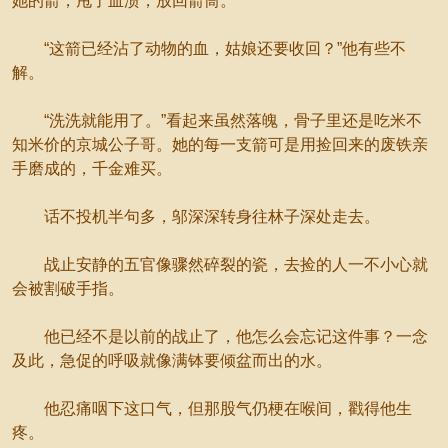
她的箭，甩了血渍，放回箭筒。
“这箭已经沾了动物的血，姑娘还要收回？”他有些不
解。
“洗洗就能用了。”看起来虽然落魄，骨子里还是吃米不
知米价的京城公子哥。她的每一支箭可是用捡回来的废铁亲
手磨成的，千金难买。
话不投机半句多，邬深深转身往林子深处走去。
战止安静的五官像骤然碎裂的瓷，去捡的人一不小心就
会被割破手指。
他已经不是以前的战止了，他怎么会忘记这件事？一念
及此，急促的呼吸就像满钵要倾盆而出的水。
他忍痛咽下这口气，但那股气仍梗在喉间，戳得他生
疼。