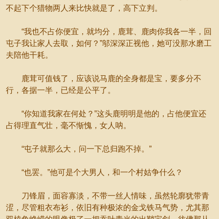
不起下个猎物两人来比快就是了，高下立判。
“我也不占你便宜，就均分，鹿茸、鹿肉你我各一半，回
屯子我让家人去取，如何？”邬深深正视他，她可没那水磨工
夫陪他干耗。
鹿茸可值钱了，应该说马鹿的全身都是宝，要多分不
行，各据一半，已经是公平了。
“你知道我家在何处？”这头鹿明明是他的，占他便宜还
占得理直气壮，毫不惭愧，女人呐。
“屯子就那么大，问一下总归跑不掉。”
“也罢。”他可是个大男人，和一个村姑争什么？
刀锋眉，面容寡淡，不带一丝人情味，虽然轮廓犹带青
涩，尽管粗衣布衫，依旧有种极浓的金戈铁马气势，尤其那