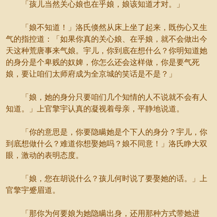
「孩儿当然关心娘也在乎娘，娘该知道才对。」
「娘不知道！」洛氏倏然从床上坐了起来，既伤心又生
气的指控道：「如果你真的关心娘、在乎娘，就不会做出今
天这种荒唐事来气娘。宇儿，你到底在想什么？你明知道她
的身分是个卑贱的奴婢，你怎么还会这样做，你是要气死
娘，要让咱们太师府成为全京城的笑话是不是？」
「娘，她的身分只要咱们几个知情的人不说就不会有人
知道。」上官擎宇认真的凝视着母亲，平静地说道。
「你的意思是，你要隐瞒她是个下人的身分？宇儿，你
到底想做什么？难道你想娶她吗？娘不同意！」洛氏睁大双
眼，激动的表明态度。
「娘，您在胡说什么？孩儿何时说了要娶她的话。」上
官擎宇蹙眉道。
「那你为何要娘为她隐瞒出身，还用那种方式带她进