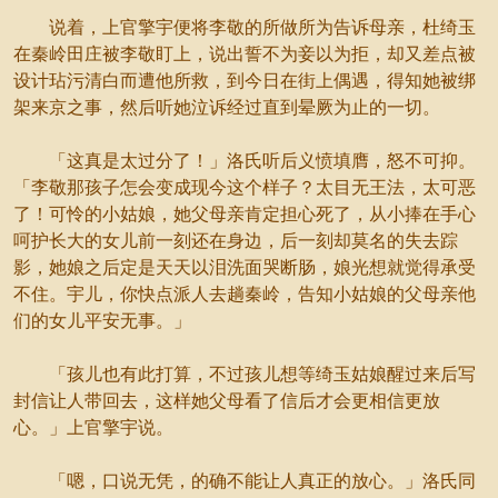
说着，上官擎宇便将李敬的所做所为告诉母亲，杜绮玉
在秦岭田庄被李敬盯上，说出誓不为妾以为拒，却又差点被
设计玷污清白而遭他所救，到今日在街上偶遇，得知她被绑
架来京之事，然后听她泣诉经过直到晕厥为止的一切。
「这真是太过分了！」洛氏听后义愤填膺，怒不可抑。
「李敬那孩子怎会变成现今这个样子？太目无王法，太可恶
了！可怜的小姑娘，她父母亲肯定担心死了，从小捧在手心
呵护长大的女儿前一刻还在身边，后一刻却莫名的失去踪
影，她娘之后定是天天以泪洗面哭断肠，娘光想就觉得承受
不住。宇儿，你快点派人去趟秦岭，告知小姑娘的父母亲他
们的女儿平安无事。」
「孩儿也有此打算，不过孩儿想等绮玉姑娘醒过来后写
封信让人带回去，这样她父母看了信后才会更相信更放
心。」上官擎宇说。
「嗯，口说无凭，的确不能让人真正的放心。」洛氏同