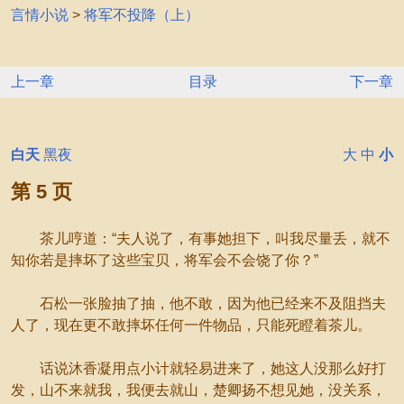
言情小说
>
将军不投降（上）
上一章
目录
下一章
白天
黑夜
大
中
小
第 5 页
茶儿哼道：“夫人说了，有事她担下，叫我尽量丢，就不
知你若是摔坏了这些宝贝，将军会不会饶了你？”
石松一张脸抽了抽，他不敢，因为他已经来不及阻挡夫
人了，现在更不敢摔坏任何一件物品，只能死瞪着茶儿。
话说沐香凝用点小计就轻易进来了，她这人没那么好打
发，山不来就我，我便去就山，楚卿扬不想见她，没关系，