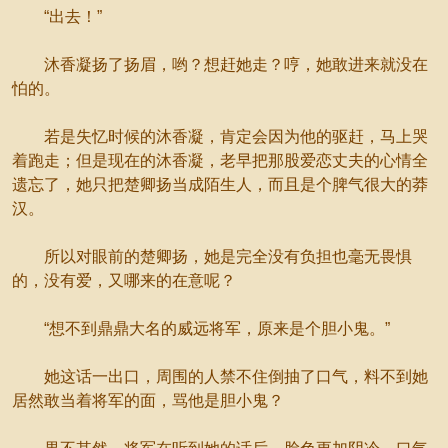
“出去！”
沐香凝扬了扬眉，哟？想赶她走？哼，她敢进来就没在
怕的。
若是失忆时候的沐香凝，肯定会因为他的驱赶，马上哭
着跑走；但是现在的沐香凝，老早把那股爱恋丈夫的心情全
遗忘了，她只把楚卿扬当成陌生人，而且是个脾气很大的莽
汉。
所以对眼前的楚卿扬，她是完全没有负担也毫无畏惧
的，没有爱，又哪来的在意呢？
“想不到鼎鼎大名的威远将军，原来是个胆小鬼。”
她这话一出口，周围的人禁不住倒抽了口气，料不到她
居然敢当着将军的面，骂他是胆小鬼？