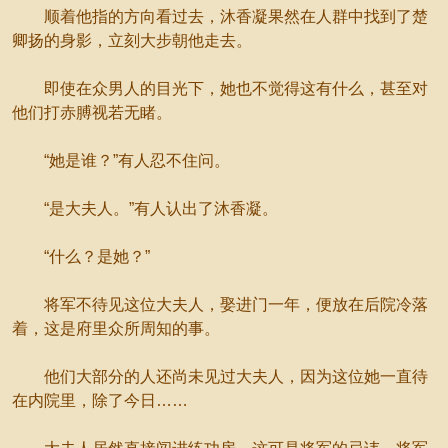
顺着他指的方向看过去，沐香凝果然在人群中找到了楚
卿扬的身影，立刻大步朝他走去。
即使在众男人的目光下，她也不觉得这有什么，甚至对
他们打赤膊视若无睹。
“她是谁？”有人忍不住问。
“是大夫人。”有人认出了沐香凝。
“什么？是她？”
将军不待见这位大夫人，娶进门一年，便放在后院冷落
着，这是府里众所周知的事。
他们大部分的人还尚未见过大夫人，因为这位她一直待
在内院里，除了今日……