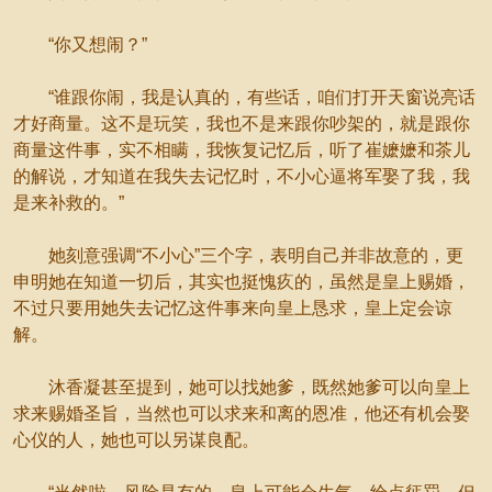
“你又想闹？”
“谁跟你闹，我是认真的，有些话，咱们打开天窗说亮话
才好商量。这不是玩笑，我也不是来跟你吵架的，就是跟你
商量这件事，实不相瞒，我恢复记忆后，听了崔嬷嬷和茶儿
的解说，才知道在我失去记忆时，不小心逼将军娶了我，我
是来补救的。”
她刻意强调“不小心”三个字，表明自己并非故意的，更
申明她在知道一切后，其实也挺愧疚的，虽然是皇上赐婚，
不过只要用她失去记忆这件事来向皇上恳求，皇上定会谅
解。
沐香凝甚至提到，她可以找她爹，既然她爹可以向皇上
求来赐婚圣旨，当然也可以求来和离的恩准，他还有机会娶
心仪的人，她也可以另谋良配。