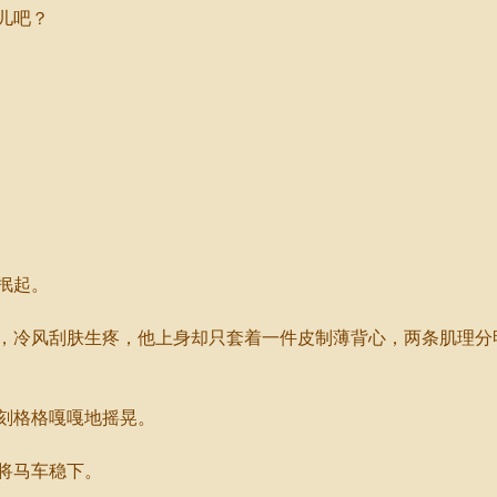
儿吧？
抿起。
冷风刮肤生疼，他上身却只套着一件皮制薄背心，两条肌理分
刻格格嘎嘎地摇晃。
将马车稳下。