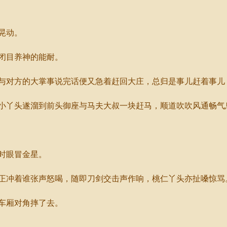
晃动。
闭目养神的能耐。
对方的大掌事说完话便又急着赶回大庄，总归是事儿赶着事儿
丫头遂溜到前头御座与马夫大叔一块赶马，顺道吹吹风通畅气
时眼冒金星。
冲着谁张声怒喝，随即刀剑交击声作响，桃仁丫头亦扯嗓惊骂
车厢对角摔了去。