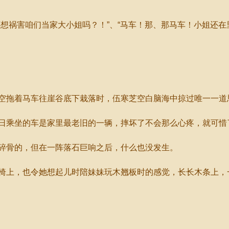
祸害咱们当家大小姐吗？！”、“马车！那、那马车！小姐还在
拖着马车往崖谷底下栽落时，伍寒芝空白脑海中掠过唯一一道
乘坐的车是家里最老旧的一辆，摔坏了不会那么心疼，就可惜
骨的，但在一阵落石巨响之后，什么也没发生。
上，也令她想起儿时陪妹妹玩木翘板时的感觉，长长木条上，