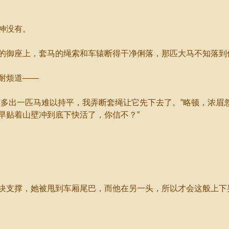
神没有。
御座上，套马的绳索和车辕断得干净俐落，那匹大马不知落到
耐烦道——
出一匹马难以持平，我弄断套绳让它先下去了。”略顿，浓眉忽
早贴着山壁冲到底下快活了，你信不？”
支撑，她被甩到车厢尾巴，而他在另一头，所以才会这般上下