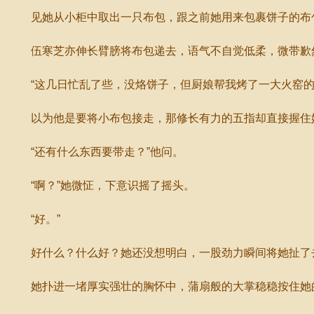
见她从小柜中取出一只布包，跟之前她用来包裹饼子的布包
伍寒芝亦伸长臂膀将布包递去，语气不自觉低柔，微带歉
“这几日忙乱了些，没烙饼子，但厨娘帮我烤了一大火窑的
以为他是要将小布包接走，那修长有力的五指却直接握住
“还有什么东西要带走？”他问。
“啊？”她微怔，下意识摇了摇头。
“好。”
好什么？什么好？她还没想明白，一股劲力瞬间将她扯了
她扑进一堵厚实强壮的胸怀中，蒲扇般的大掌稳稳按住她