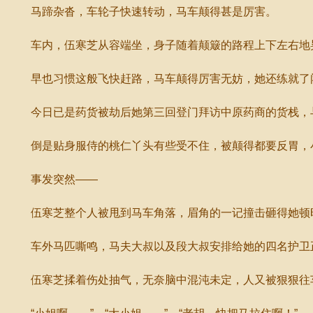
马蹄杂沓，车轮子快速转动，马车颠得甚是厉害。
车内，伍寒芝从容端坐，身子随着颠簸的路程上下左右地
早也习惯这般飞快赶路，马车颠得厉害无妨，她还练就了
今日已是药货被劫后她第三回登门拜访中原药商的货栈，与
倒是贴身服侍的桃仁丫头有些受不住，被颠得都要反胃，小
事发突然——
伍寒芝整个人被甩到马车角落，眉角的一记撞击砸得她顿
车外马匹嘶鸣，马夫大叔以及段大叔安排给她的四名护卫正
伍寒芝揉着伤处抽气，无奈脑中混沌未定，人又被狠狠往