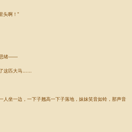
里头啊！”
思绪——
了这匹大马……
一人坐一边，一下子翘高一下子落地，妹妹笑音如铃，那声音