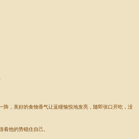
。
一阵，美好的食物香气让蓝瞳愉悦地发亮，随即张口开吃，没
借着他的势稳住自己。