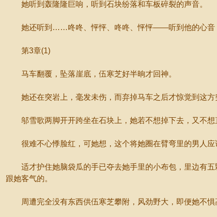
她听到轰隆隆巨响，听到石块纷落和车板碎裂的声音。
她还听到……咚咚、怦怦、咚咚、怦怦——听到他的心音，
第3章(1)
马车翻覆，坠落崖底，伍寒芝好半晌才回神。
她还在突岩上，毫发未伤，而弃掉马车之后才惊觉到这方
邬雪歌两脚开开跨坐在石块上，她若不想掉下去，又不想直
很难不心悸脸红，可她想，这个将她圈在臂弯里的男人应该
适才护住她脑袋瓜的手已夺去她手里的小布包，里边有五颗
跟她客气的。
周遭完全没有东西供伍寒芝攀附，风劲野大，即便她不惧高