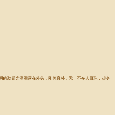
明的劲臂光溜溜露在外头，刚美直朴，无一不夺人目珠，却令