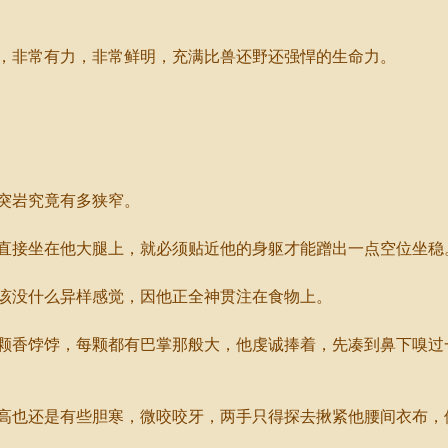
非常有力，非常鲜明，充满比兽还野还强悍的生命力。
突岩究竟有多狭窄。
接坐在他大腿上，就必须贴近他的身躯才能蹭出一点空位坐稳
没什么异样感觉，因他正全神贯注在食物上。
香饽饽，每颗都有巴掌那般大，他虔诚捧着，先凑到鼻下嗅过
也还是有些胆寒，微咬咬牙，两手只得探去揪紧他腰间衣布，