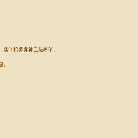
，能乘机养养神已是奢侈。
息。
。