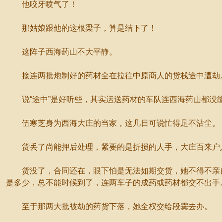
他咬牙喷气了！
那姑娘跟他的这根梁子，算是结下了！
这阵子西海药山不大平静。
接连两批炮制好的药材全在拉往中原商人的货栈途中遭劫
说“途中”是好听些，其实运送药材的车队连西海药山都没
伍寒芝身为西海大庄的当家，这几日可说忙得足不沾尘。
货丢了尚能押后处理，紧要的是折损的人手，大庄百来户人
货没了，合同还在，眼下怕是无法如期交货，她不得不亲自
是多少，总不能时候到了，连两车子的成药或药材都交不出手
至于那两大批被劫的药货下落，她全权交给段霙去办。