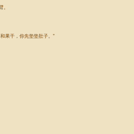
臂。
和果干，你先垫垫肚子。”