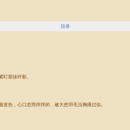
目录
紧盯那抹纤影。
发热，心口忽而痒痒的，被大把羽毛当胸搔过似。