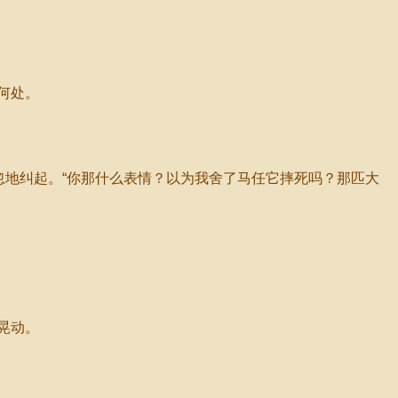
何处。
地纠起。“你那什么表情？以为我舍了马任它摔死吗？那匹大
晃动。