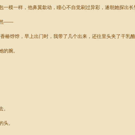
一模一样，他鼻翼歙动，瞳心不自觉刷过异彩，遂朝她探出长
然——
香椿饽饽，早上出门时，我带了几个出来，还往里头夹了干乳酪
她的腕。
去。
的头。