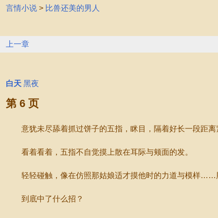
言情小说
>
比兽还美的男人
上一章
白天
黑夜
第 6 页
意犹未尽舔着抓过饼子的五指，眯目，隔着好长一段距离
看着看着，五指不自觉摸上散在耳际与颊面的发。
轻轻碰触，像在仿照那姑娘适才摸他时的力道与模样……脸
到底中了什么招？