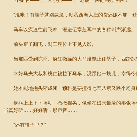
“小姐啊——”、“大小姐——”、“老胡，快把马拉住啊！”
“混帐！有胆子就别蒙脸，劫我西海大庄的货还嫌不够，还想
马车以疾速往前飞冲，灌进伍寒芝耳中的各种叫声渐远。
前头帘子翻飞，驾车座位上不见人影。
当那匹受到惊吓、疯狂撒蹄的大马没能止住势子，四蹄踩空
幸好马夫大叔和桃仁被拉下马车，没跟她一块儿，幸得今日
她本能地抱头缩成团，预料是要撞得七荤八素又跌个粉身碎
身躯上上下下摇动，微微摇晃，像坐在娘亲最爱的那张摇椅
当真好听……好好听，那声音……
“还有饼子吗？”