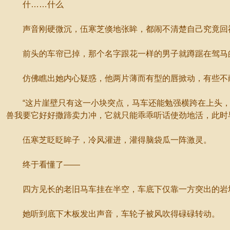
什……什么
声音刚硬微沉，伍寒芝倏地张眸，都闹不清楚自己究竟回
前头的车帘已掉，那个名字跟花一样的男子就蹲踞在驾马的
仿佛瞧出她内心疑惑，他两片薄而有型的唇掀动，有些不
“这片崖壁只有这一小块突点，马车还能勉强横跨在上头，多
兽我要它好好撒蹄卖力冲，它就只能乖乖听话使劲地活，此时
伍寒芝眨眨眸子，冷风灌进，灌得脑袋瓜一阵激灵。
终于看懂了——
四方见长的老旧马车挂在半空，车底下仅靠一方突出的岩块
她听到底下木板发出声音，车轮子被风吹得碌碌转动。