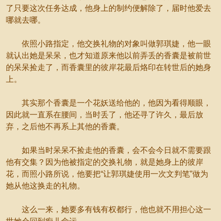
了只要这次任务达成，他身上的制约便解除了，届时他爱去
哪就去哪。
依照小路指定，他交换礼物的对象叫做郭琪婕，他一眼
就认出她是呆呆，也才知道原来他以前弄丢的香囊是被前世
的呆呆捡走了，而香囊里的彼岸花最后烙印在转世后的她身
上。
其实那个香囊是一个花妖送给他的，他因为看得顺眼，
因此就一直系在腰间，当时丢了，他还寻了许久，最后放
弃，之后他不再系上其他的香囊。
如果当时呆呆不捡走他的香囊，会不会今日就不需要跟
他有交集？因为他被指定的交换礼物，就是她身上的彼岸
花，而照小路所说，他要把“让郭琪婕使用一次文判笔”做为
她从他这换走的礼物。
这么一来，她要多有钱有权都行，他也就不用担心这一