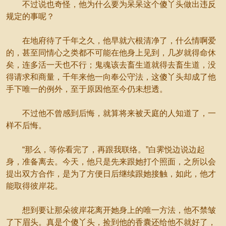
不过说也奇怪，他为什么要为呆呆这个傻丫头做出违反
规定的事呢？
在地府待了千年之久，他早就六根清净了，什么情啊爱
的，甚至同情心之类都不可能在他身上见到，几岁就得命休
矣，连多活一天也不行；鬼魂该去畜生道就得去畜生道，没
得请求和商量，千年来他一向奉公守法，这傻丫头却成了他
手下唯一的例外，至于原因他至今仍未想透。
不过他不曾感到后悔，就算将来被天庭的人知道了，一
样不后悔。
“那么，等你看完了，再跟我联络。”白霁悦边说边起
身，准备离去。今天，他只是先来跟她打个照面，之所以会
提出双方合作，是为了方便日后继续跟她接触，如此，他才
能取得彼岸花。
想到要让那朵彼岸花离开她身上的唯一方法，他不禁皱
了下眉头。真是个傻丫头，捡到他的香囊还给他不就好了，