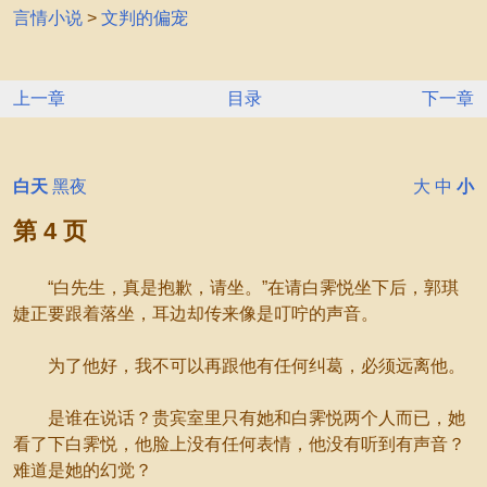
言情小说
>
文判的偏宠
上一章
目录
下一章
白天
黑夜
大
中
小
第 4 页
“白先生，真是抱歉，请坐。”在请白霁悦坐下后，郭琪
婕正要跟着落坐，耳边却传来像是叮咛的声音。
为了他好，我不可以再跟他有任何纠葛，必须远离他。
是谁在说话？贵宾室里只有她和白霁悦两个人而已，她
看了下白霁悦，他脸上没有任何表情，他没有听到有声音？
难道是她的幻觉？