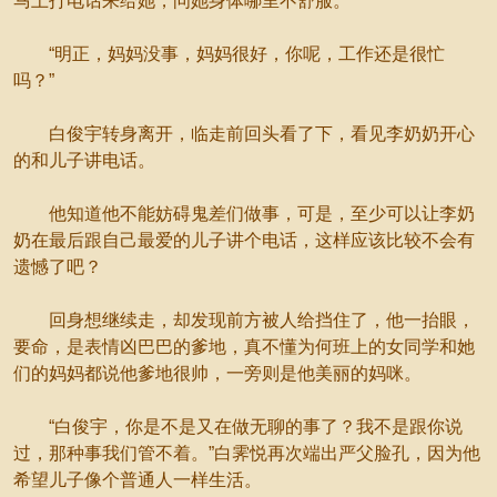
马上打电话来给她，问她身体哪里不舒服。
“明正，妈妈没事，妈妈很好，你呢，工作还是很忙
吗？”
白俊宇转身离开，临走前回头看了下，看见李奶奶开心
的和儿子讲电话。
他知道他不能妨碍鬼差们做事，可是，至少可以让李奶
奶在最后跟自己最爱的儿子讲个电话，这样应该比较不会有
遗憾了吧？
回身想继续走，却发现前方被人给挡住了，他一抬眼，
要命，是表情凶巴巴的爹地，真不懂为何班上的女同学和她
们的妈妈都说他爹地很帅，一旁则是他美丽的妈咪。
“白俊宇，你是不是又在做无聊的事了？我不是跟你说
过，那种事我们管不着。”白霁悦再次端出严父脸孔，因为他
希望儿子像个普通人一样生活。