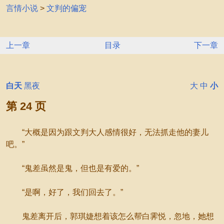
言情小说
>
文判的偏宠
上一章
目录
下一章
白天
黑夜
大
中
小
第 24 页
“大概是因为跟文判大人感情很好，无法抓走他的妻儿
吧。”
“鬼差虽然是鬼，但也是有爱的。”
“是啊，好了，我们回去了。”
鬼差离开后，郭琪婕想着该怎么帮白霁悦，忽地，她想