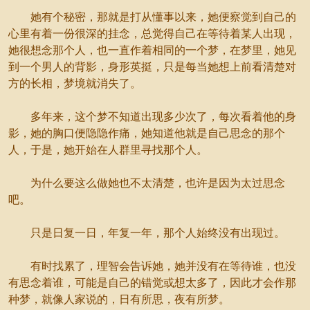
她有个秘密，那就是打从懂事以来，她便察觉到自己的
心里有着一份很深的挂念，总觉得自己在等待着某人出现，
她很想念那个人，也一直作着相同的一个梦，在梦里，她见
到一个男人的背影，身形英挺，只是每当她想上前看清楚对
方的长相，梦境就消失了。
多年来，这个梦不知道出现多少次了，每次看着他的身
影，她的胸口便隐隐作痛，她知道他就是自己思念的那个
人，于是，她开始在人群里寻找那个人。
为什么要这么做她也不太清楚，也许是因为太过思念
吧。
只是日复一日，年复一年，那个人始终没有出现过。
有时找累了，理智会告诉她，她并没有在等待谁，也没
有思念着谁，可能是自己的错觉或想太多了，因此才会作那
种梦，就像人家说的，日有所思，夜有所梦。