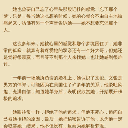
她也曾要自己忘了心里头那股记挂的感觉、忘了那个
梦，只是，每当她这么想的时候，她的心就会不由自主地抽
痛起来，彷佛有另一个声音告诉她——她不想要忘记那个
人。
这么多年来，她被心里的感觉和那个梦境困住了，她非
常的孤寂，就算有着疼爱她的双亲还有一个好大哥，但她还
是觉得很寂寞，而且等不到那个人来找她，也让她感到很难
过。
一年前一场她所负责的婚礼上，她认识了文骏。文骏是
男方的伴郎，可能因为在美国住了许多年的关系，他谈吐风
趣、充满自信，知道她单身后，表明很欣赏她，开始展开积
极的追求。
她跟往常一样，拒绝了他的追求，但他不死心，追问自
己被她拒绝的原因，最后，她把秘密告诉了他，以为他一定
会取笑她，结果，他不但没有，反而为她解析梦境。