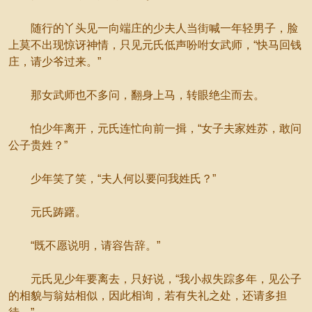
随行的丫头见一向端庄的少夫人当街喊一年轻男子，脸
上莫不出现惊讶神情，只见元氏低声吩咐女武师，“快马回钱
庄，请少爷过来。”
那女武师也不多问，翻身上马，转眼绝尘而去。
怕少年离开，元氏连忙向前一揖，“女子夫家姓苏，敢问
公子贵姓？”
少年笑了笑，“夫人何以要问我姓氏？”
元氏踌躇。
“既不愿说明，请容告辞。”
元氏见少年要离去，只好说，“我小叔失踪多年，见公子
的相貌与翁姑相似，因此相询，若有失礼之处，还请多担