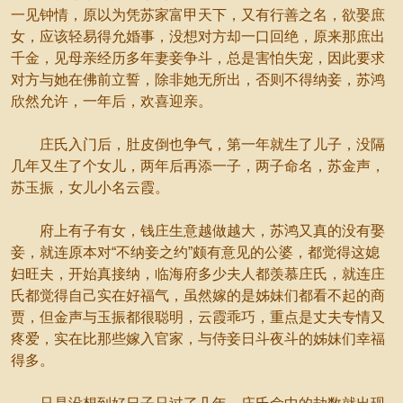
一见钟情，原以为凭苏家富甲天下，又有行善之名，欲娶庶
女，应该轻易得允婚事，没想对方却一口回绝，原来那庶出
千金，见母亲经历多年妻妾争斗，总是害怕失宠，因此要求
对方与她在佛前立誓，除非她无所出，否则不得纳妾，苏鸿
欣然允许，一年后，欢喜迎亲。
庄氏入门后，肚皮倒也争气，第一年就生了儿子，没隔
几年又生了个女儿，两年后再添一子，两子命名，苏金声，
苏玉振，女儿小名云霞。
府上有子有女，钱庄生意越做越大，苏鸿又真的没有娶
妾，就连原本对“不纳妾之约”颇有意见的公婆，都觉得这媳
妇旺夫，开始真接纳，临海府多少夫人都羡慕庄氏，就连庄
氏都觉得自己实在好福气，虽然嫁的是姊妹们都看不起的商
贾，但金声与玉振都很聪明，云霞乖巧，重点是丈夫专情又
疼爱，实在比那些嫁入官家，与侍妾日斗夜斗的姊妹们幸福
得多。