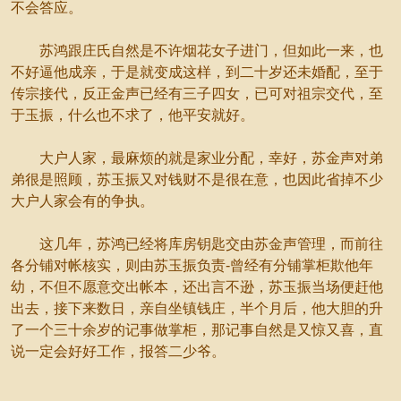
不会答应。
苏鸿跟庄氏自然是不许烟花女子进门，但如此一来，也
不好逼他成亲，于是就变成这样，到二十岁还未婚配，至于
传宗接代，反正金声已经有三子四女，已可对祖宗交代，至
于玉振，什么也不求了，他平安就好。
大户人家，最麻烦的就是家业分配，幸好，苏金声对弟
弟很是照顾，苏玉振又对钱财不是很在意，也因此省掉不少
大户人家会有的争执。
这几年，苏鸿已经将库房钥匙交由苏金声管理，而前往
各分铺对帐核实，则由苏玉振负责-曾经有分铺掌柜欺他年
幼，不但不愿意交出帐本，还出言不逊，苏玉振当场便赶他
出去，接下来数日，亲自坐镇钱庄，半个月后，他大胆的升
了一个三十余岁的记事做掌柜，那记事自然是又惊又喜，直
说一定会好好工作，报答二少爷。