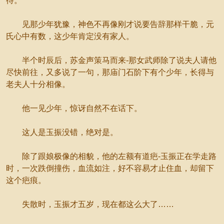
待。”
见那少年犹豫，神色不再像刚才说要告辞那样干脆，元
氏心中有数，这少年肯定没有家人。
半个时辰后，苏金声策马而来-那女武师除了说夫人请他
尽快前往，又多说了一句，那庙门石阶下有个少年，长得与
老夫人十分相像。
他一见少年，惊讶自然不在话下。
这人是玉振没错，绝对是。
除了跟娘极像的相貌，他的左额有道疤-玉振正在学走路
时，一次跌倒撞伤，血流如注，好不容易才止住血，却留下
这个疤痕。
失散时，玉振才五岁，现在都这么大了……