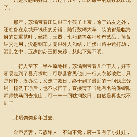
只是没想到好日子只过了几年，庄氏命中的劫数就出现
了。
那年，苏鸿带着庄氏跟三个孩子上京，除了访友之外，
还准备在京城开钱庄的分铺，随行数辆大车，装的都是临海
府的贵重茶叶，丝绢，玉器，七巧箱等各种珍奇艺品，预备
结交之用，没想到车夫竟跟外人勾结，埋伏山路中途打劫，
混乱之中，五岁的苏玉振失踪，从此下落不明。
一行人留下一半在原地找，苏鸿则带着几个下人，好不
容易走到了县府求助，可那县官见他们一行人衣衫破烂，只
是推托，没办法，又走了数日，终于到了最近的一间钱庄分
铺，梳洗干净后，也不求官了，直接请了当地有名的保镖跟
武师快马回去搜山，可一来一回耽搁数日，自然是再也找不
到了。
此后匆匆多年过去。
金声娶妻，云霞嫁人，不知不觉，府中又有了小娃娃，