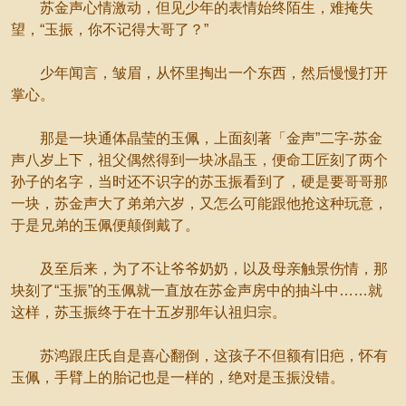
苏金声心情激动，但见少年的表情始终陌生，难掩失
望，“玉振，你不记得大哥了？”
少年闻言，皱眉，从怀里掏出一个东西，然后慢慢打开
掌心。
那是一块通体晶莹的玉佩，上面刻著「金声”二字-苏金
声八岁上下，祖父偶然得到一块冰晶玉，便命工匠刻了两个
孙子的名字，当时还不识字的苏玉振看到了，硬是要哥哥那
一块，苏金声大了弟弟六岁，又怎么可能跟他抢这种玩意，
于是兄弟的玉佩便颠倒戴了。
及至后来，为了不让爷爷奶奶，以及母亲触景伤情，那
块刻了“玉振”的玉佩就一直放在苏金声房中的抽斗中……就
这样，苏玉振终于在十五岁那年认祖归宗。
苏鸿跟庄氏自是喜心翻倒，这孩子不但额有旧疤，怀有
玉佩，手臂上的胎记也是一样的，绝对是玉振没错。