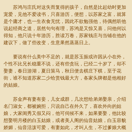
苏鸿与庄氏对这失而复得的孩子，自然是比起幼时更加
宠爱，见他不爱读书，只喜游历，便想，以苏家之富，就算
是个庸才，也一生衣食无忧，因此不欲勉强他，待偶然听他
说起经商之道，居然句句有理，苏鸿是又惊又喜，问他何以
得知，他只说十年游历，胜读万卷，苏家钱庄与当铺在他的
建议下，做了些改变，生意果然蒸蒸日上。
要说有什么美中不足的，就是苏玉振或许因从小在外，
个性不比兄长稳重不说，还有些贪玩，已经二十岁了，却不
娶妻，春日游湖，夏日策马，秋日便去棋庄下棋，至于花
街，谁不知道苏家二少给赏钱最大方，各家头牌都是他相好
的姑娘。
苏金声有妻有妾，儿女成群，几次想给弟弟娶亲，介绍
名门淑女，都被婉拒，只说自己在外久了，喜欢外向的姑
娘，大家闺秀又假又闷，他可伺候不来，如果要娶，他比较
想娶明月楼的白玉姑娘，或者美人阁的仙音姑娘，白玉容貌
娇媚，仙音活泼可爱，有妻如此，才叫人生，不过爹娘大概