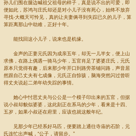
孙儿们围在腿边喊祖父祖母的样子，真是说不出的可爱，即
便如此，苏鸿与庄氏却还是对小儿子没有死心，始终不放弃
寻找-大概天可怜见，真的让夫妻俩寻到失踪已久的儿子，算
算距离那山中劫难，正好十年。
能找回这小儿子，说来也是机缘。
金声的正妻元氏因为成亲五年，却无一儿半女，便上山
求佛，在路上偶遇一骑马少年，五官肖足了婆婆庄氏，元氏
原本只觉得有趣，后来那少年开口到路旁茶铺问路，声音居
然跟自己丈夫有七成像，元氏正自惊骇，脑海突然闪过曾听
得丈夫说起二弟年幼失踪的事情。
她心中忖思丈夫与公公是一个模子印出来的五官，但据
说小叔却貌似婆婆，这此刻正在系马的少年，看来是十四、
五岁，如果小叔还在府里，应该也就这般年纪。
见那少年已经系好马匹，便要踏上通往寺庙的石阶，元
氏连忙出声喊，“公子，请留步。”