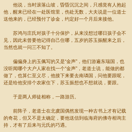
他说，当时滚落山坡，昏昏沉沉之间，只感觉有人抱起
他，醒来已经在一处医馆里，伤处无数，大夫说是一位道士
送他来的，已经预付了诊金，约定好一个月后来接他。
苏鸿与庄氏对孩子十分保护，从来没想过哪日孩子会不
见，因此未曾要他记得自己住哪，五岁的苏玉振醒来之后，
当然也就一问三不知了。
偏偏身上的玉佩写的又是“金声”，他们游遍东瑞国，也
没听闻哪个大户人家在找一个“金声”，老道士说，能做的都
做了，也算仁至义尽，他接下来要去南璘国，问他要跟呢，
还是给他安排个农家住下，苏玉振想也不想就说，要跟。
于是两人师徒相称，一路游历。
前阵子，老道士在北虞国偶然发现一种古书上才有记载
的奇花，但又不是太确定，要他送信到临海府的佛寺相询主
持，才有了后来与元氏的巧遇。