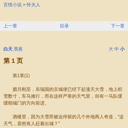
言情小说
>
怜夫人
上一章
目录
下一章
白天
黑夜
大
中
小
第 1 页
第1章(1)
腊月刚至，东瑞国的京城便已经下起漫天大雪，地上积
雪数寸，车马难行，而在这样严寒的天气里，却有一马队缓
缓朝城门的方向前进。
酒楼里，因为大雪而被迫停留的几个外地商人奇道，“这
天气，居然有人赶着出城？”