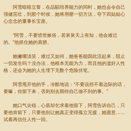
阿雪暗暗立誓，在品駽培养能力的同时，她也会令自己
强健茁壮，到那个时候，她将用罄一切方法，夺下四姑姑心
心念念的董事长宝座。
“阿雪，不要愤世嫉俗，若舅舅天上有知，他会难过
的。”他抓住她的肩膀。
她撇嘴淡笑，难过又如何，她爸爸能因此活起来，阻止
一切发生吗？没办法，他根本无能为力，而且他的滥好人性
格，还会为她的人生埋下无数个危险伏笔。
阿雪甩开他的手，冷酷地说：“不要说些不着边际的话，
要嘛，你留下来，否则别去期待自己做不到的事。”
她口气尖锐，心底却乞求着他留下，阿雪告诉自己，只
要他肯留下，只要他别让她真正变得孤立无援，她愿意……
试着再信任人性一回。