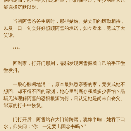
快的场面，那些令人憎恶的事，他们躲不过，年少的两人只
能选择沉默以对。
当初阿雪爸爸生病时，那些姑姑、姑丈们的殷勤相待，
以及一口一句会好好照顾阿雪的承诺，如今看来，竟成了大
笑话。
****
回到家，打开门那刻，品駽发现阿雪握着自己的手正微
微发抖。
一股心酸瞬地涌上，原本最熟悉亲密的家，竟变成她不
想回、却不得不回的深渊，她心里到底存积着多少害怕？品
駽无法理解阿雪的恐惧根源为何，只认定她是尚未自丧父、
绑票的打击中恢复。
门打开后，阿雪站在大门前踌躇，犹豫半晌，她吞下口
水，仰头问：“你，一定要出国念书吗？”