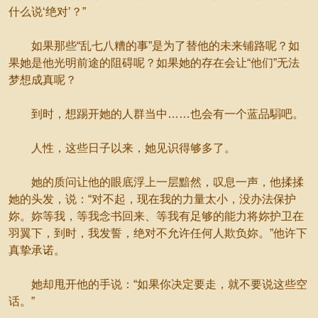
什么说‘绝对’？”
如果那些“乱七八糟的事”是为了替他的未来铺路呢？如
果她是他光明前途的阻碍呢？如果她的存在会让“他们”无法
梦想成真呢？
到时，想踢开她的人群当中……也会有一个蓝品駽吧。
人性，这些日子以来，她见识得够多了。
她的质问让他的眼底浮上一层黯然，叹息一声，他揉揉
她的头发，说：“对不起，现在我的力量太小，没办法保护
妳。妳等我，等我念书回来、等我有足够的能力将妳护卫在
羽翼下，到时，我发誓，绝对不允许任何人欺负妳。”他许下
真挚承诺。
她却甩开他的手说：“如果你决定要走，就不要说这些空
话。”