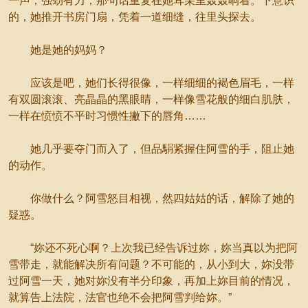
一声，强劲有力，那句话重复在她耳朵里轰轰响着。下意识
的，她推开书房门扇，凭着一道细缝，往里头探去。
她是她的妈妈？
应该是吧，她们长得很像，一样细细的褐色眉毛，一样
有双圆滚滚、亮晶晶的黑眼睛，一样像雪花般的细白肌肤，
一样在愤愤不平时习惯性撇下的唇角……
她几乎要夺门而入了，但品駽紧握住阿雪的手，阻止她
的动作。
你做什么？阿雪怒目相视，然四姑姑的话，解除了她的
疑惑。
“妳还不死心啊？上次我已经告诉过妳，妳当真以为把阿
雪带走，就能解决所有问题？不可能的，从小到大，妳没带
过阿雪一天，她对妳没有半分印象，再加上妳目前的情况，
就算告上法院，法官也绝不会把阿雪判给妳。”