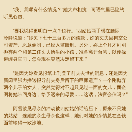
“我、我哪有什么情况？”她大声相抗，可语气里已隐约
听见心虚。
“要我说得更明白一点？也行。”四姑姑两手横在腰际，
冷静说道：“妳欠下七千三百多万的债款，妳的丈夫因掏空公
司资产、恶意倒闭，已经入监服刑。另外，妳上个月才刚刚
抛弃两个和第二任丈夫所生的小孩，准备离开台湾，以便躲
避缠身官司，怎会现在突然决定留下来？
“是因为妳看见报纸上刊登了前夫去世的消息，还是因为
新闻里强力播送报导前夫身后留下的巨额遗产？一个刚抛弃
两个儿子的女人，突然觉得对不起只见过一面的女儿，而企
图将她带回身边，给予迟来的母爱……这话，法官会信吗？”
阿雪欲见母亲的冲动被四姑姑的话给压下，原来不只她
的姑姑，连她的亲生母亲也这样，她们对她的亲情总在金钱
面前输得一败涂地。