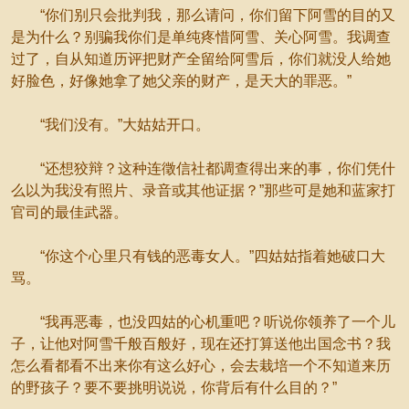
“你们别只会批判我，那么请问，你们留下阿雪的目的又
是为什么？别骗我你们是单纯疼惜阿雪、关心阿雪。我调查
过了，自从知道历评把财产全留给阿雪后，你们就没人给她
好脸色，好像她拿了她父亲的财产，是天大的罪恶。”
“我们没有。”大姑姑开口。
“还想狡辩？这种连徵信社都调查得出来的事，你们凭什
么以为我没有照片、录音或其他证据？”那些可是她和蓝家打
官司的最佳武器。
“你这个心里只有钱的恶毒女人。”四姑姑指着她破口大
骂。
“我再恶毒，也没四姑的心机重吧？听说你领养了一个儿
子，让他对阿雪千般百般好，现在还打算送他出国念书？我
怎么看都看不出来你有这么好心，会去栽培一个不知道来历
的野孩子？要不要挑明说说，你背后有什么目的？”