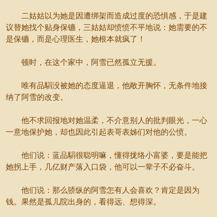
二姑姑以为她是因遭绑架而造成过度的恐惧感，于是建
议替她找个贴身保镳，三姑姑却愤愤不平地说：她需要的不
是保镳，而是心理医生，她根本就疯了！
顿时，在这个家中，阿雪已然孤立无援。
唯有品駽没被她的态度逼退，他敞开胸怀，无条件地接
纳了阿雪的改变。
他不求回报地对她温柔，不介意别人的批判眼光，一心
一意地保护她，却也因此引起表哥表姊们对他的公愤。
他们说：蓝品駽很聪明嘛，懂得拢络小富婆，要是能把
她拐上手，几亿财产落入口袋，他可以一辈子不必奋斗。
他们说：那么骄纵的阿雪怎有人会喜欢？肯定是因为
钱。果然是孤儿院出身的，看得远、想得深。