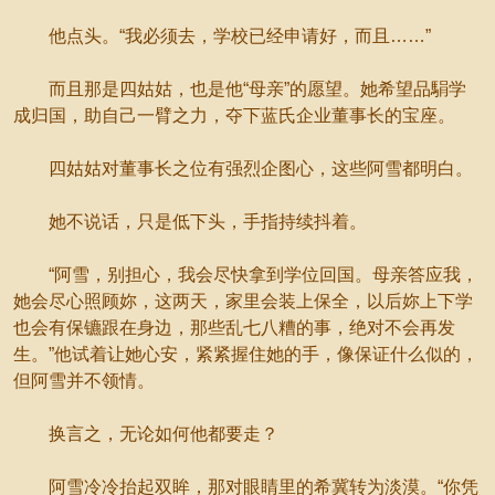
他点头。“我必须去，学校已经申请好，而且……”
而且那是四姑姑，也是他“母亲”的愿望。她希望品駽学
成归国，助自己一臂之力，夺下蓝氏企业董事长的宝座。
四姑姑对董事长之位有强烈企图心，这些阿雪都明白。
她不说话，只是低下头，手指持续抖着。
“阿雪，别担心，我会尽快拿到学位回国。母亲答应我，
她会尽心照顾妳，这两天，家里会装上保全，以后妳上下学
也会有保镳跟在身边，那些乱七八糟的事，绝对不会再发
生。”他试着让她心安，紧紧握住她的手，像保证什么似的，
但阿雪并不领情。
换言之，无论如何他都要走？
阿雪冷冷抬起双眸，那对眼睛里的希冀转为淡漠。“你凭