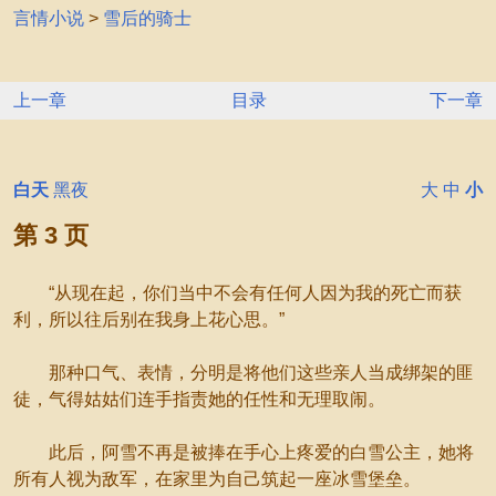
言情小说
>
雪后的骑士
上一章
目录
下一章
白天
黑夜
大
中
小
第 3 页
“从现在起，你们当中不会有任何人因为我的死亡而获
利，所以往后别在我身上花心思。”
那种口气、表情，分明是将他们这些亲人当成绑架的匪
徒，气得姑姑们连手指责她的任性和无理取闹。
此后，阿雪不再是被捧在手心上疼爱的白雪公主，她将
所有人视为敌军，在家里为自己筑起一座冰雪堡垒。