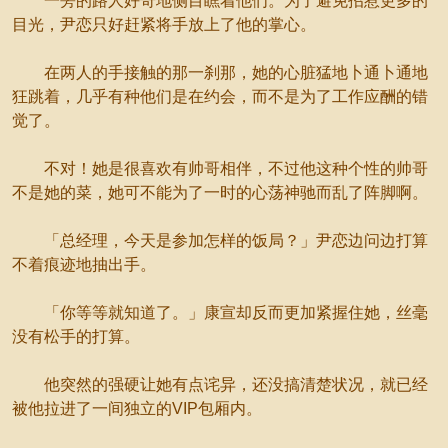
一旁的路人好奇地侧目瞧着他们。为了避免招惹更多的
目光，尹恋只好赶紧将手放上了他的掌心。
在两人的手接触的那一刹那，她的心脏猛地卜通卜通地
狂跳着，几乎有种他们是在约会，而不是为了工作应酬的错
觉了。
不对！她是很喜欢有帅哥相伴，不过他这种个性的帅哥
不是她的菜，她可不能为了一时的心荡神驰而乱了阵脚啊。
「总经理，今天是参加怎样的饭局？」尹恋边问边打算
不着痕迹地抽出手。
「你等等就知道了。」康宣却反而更加紧握住她，丝毫
没有松手的打算。
他突然的强硬让她有点诧异，还没搞清楚状况，就已经
被他拉进了一间独立的VIP包厢内。