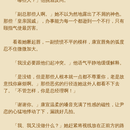
「哪些人？」他挑眉反问。
「副总那些人啊。」她不以为然地露出了不屑的神色。
那些「皇亲国戚」，办事能力每一个都逊到一个不行，只有
颐指气使最厉害。
看着她噘起唇，一副愤愤不平的模样，康宣唇角的弧度
忍不住微微加大。
「我没必要跟他们起冲突。」他语气平静地缓缓解释。
「是没错，但是那些人根本就一点都不尊重你，老是故
意找你麻烦啊。」那些恶劣的行径连她这外人都看不下去
了。「不管怎样，你是总经理啊！」
「谢谢你。」康宣温柔的嗓音充满了性感的磁性，让尹
恋的心猛地悸动了下，漏跳好几拍。
「我、我又没做什么？」她赶紧将视线放在正前方的路