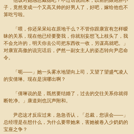
他该对她感恩戴德吧？不过话说回来，以前的娘炮胖小
子，竟然变成一个又高又帅的好男人了，好吧，嫁给他也不
算吃亏啦。
「喂，你还呆呆站在原地干么？不管你跟康宣有怎样暧
昧的关系，现在他已经要娶我，你就别妄想飞上枝头了，我
不会允许的，明天你去公司把东西收一收，另谋高就吧。」
对康宣高傲的说完话后，俨然一副女主人的姿态转向尹恋命
令。
「呃——」她一头雾水地望向上司，又望了望盛气凌人
的安倩琳。现在是演哪出啊？
「倩琳说的是，既然要结婚了，过去的交往关系你就得
断乾净。」康道则也沉声附和。
尹恋这才反应过来，急急否认，「总裁，您误会——」
总经理是在想什么，为什么要带她来，害她被卷入少奶奶的
宝座之争？