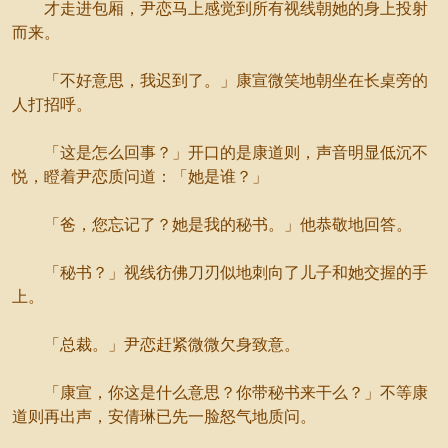
才走进包厢，尹恋马上感觉到所有视线朝她的身上投射
而来。
「不好意思，我迟到了。」康宣微笑地朝坐在长桌旁的
人打招呼。
「这是怎么回事？」开口的是康道则，声音明显低沉不
悦，瞪着尹恋质问道：「她是谁？」
「爸，您忘记了？她是我的秘书。」他恭敬地回答。
「秘书？」视线彷佛刀刃似地刺向了儿子和她交握的手
上。
「总裁。」尹恋赶紧微微欠身致意。
「康宣，你这是什么意思？你带秘书来干么？」不等康
道则再出声，安倩琳已先一脸怒气地质问。