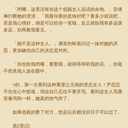
「闭嘴，这里没有你这个低贱女人说话的余地。」安倩
琳打断她的澄清，「我看你要的是钱对吧？要多少就说吧，
若是我心情好，倒是可以给你一笔钱，反正就给我有多远滚
多远，别再教我看见。」
「她不是这种女人。」康宣的眸底闪过一抹对她的厌
恶，更加确信自己的决定是对的。
「你也给我闭嘴，要娶我，就得乖乖听我的话。」丝毫
不把其他人放在眼中。
×的，第一次看到这种重度公主病的变态女人！尹恋忍
不住在心中怒谯，强迫自己忍住不要开骂。看到这女人骂康
宣像骂狗一样，她真的快气炸了。
如果他真的娶了对方，想必以后都没好日子可以过了。
第2章(2)