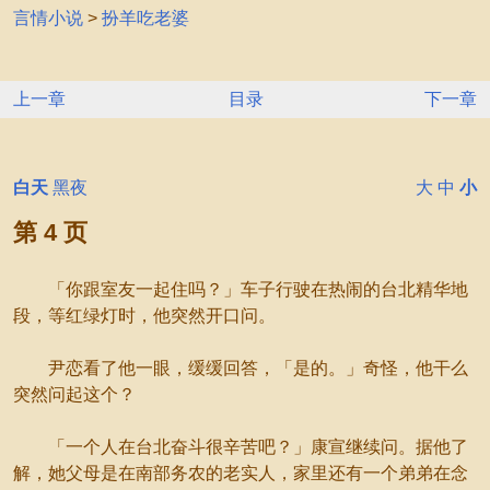
言情小说
>
扮羊吃老婆
上一章
目录
下一章
白天
黑夜
大
中
小
第 4 页
「你跟室友一起住吗？」车子行驶在热闹的台北精华地
段，等红绿灯时，他突然开口问。
尹恋看了他一眼，缓缓回答，「是的。」奇怪，他干么
突然问起这个？
「一个人在台北奋斗很辛苦吧？」康宣继续问。据他了
解，她父母是在南部务农的老实人，家里还有一个弟弟在念