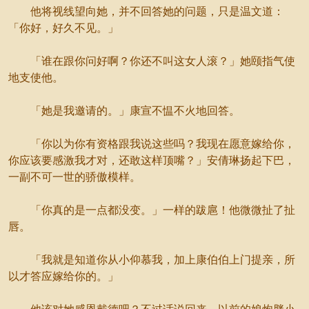
他将视线望向她，并不回答她的问题，只是温文道：
「你好，好久不见。」
「谁在跟你问好啊？你还不叫这女人滚？」她颐指气使
地支使他。
「她是我邀请的。」康宣不愠不火地回答。
「你以为你有资格跟我说这些吗？我现在愿意嫁给你，
你应该要感激我才对，还敢这样顶嘴？」安倩琳扬起下巴，
一副不可一世的骄傲模样。
「你真的是一点都没变。」一样的跋扈！他微微扯了扯
唇。
「我就是知道你从小仰慕我，加上康伯伯上门提亲，所
以才答应嫁给你的。」