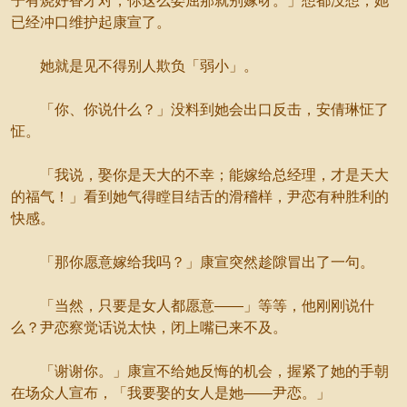
子有烧好香才对，你这么委屈那就别嫁呀。」想都没想，她
已经冲口维护起康宣了。
她就是见不得别人欺负「弱小」。
「你、你说什么？」没料到她会出口反击，安倩琳怔了
怔。
「我说，娶你是天大的不幸；能嫁给总经理，才是天大
的福气！」看到她气得瞠目结舌的滑稽样，尹恋有种胜利的
快感。
「那你愿意嫁给我吗？」康宣突然趁隙冒出了一句。
「当然，只要是女人都愿意——」等等，他刚刚说什
么？尹恋察觉话说太快，闭上嘴已来不及。
「谢谢你。」康宣不给她反悔的机会，握紧了她的手朝
在场众人宣布，「我要娶的女人是她——尹恋。」