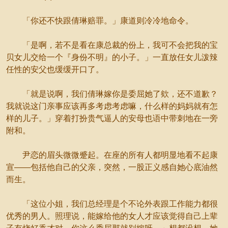
「你还不快跟倩琳赔罪。」康道则冷冷地命令。
「是啊，若不是看在康总裁的份上，我可不会把我的宝
贝女儿交给一个『身份不明』的小子。」一直放任女儿泼辣
任性的安父也缓缓开口了。
「就是说啊，我们倩琳嫁你是委屈她了欸，还不道歉？
我就说这门亲事应该再多考虑考虑嘛，什么样的妈妈就有怎
样的儿子。」穿着打扮贵气逼人的安母也语中带刺地在一旁
附和。
尹恋的眉头微微蹙起。在座的所有人都明显地看不起康
宣——包括他自己的父亲，突然，一股正义感自她心底油然
而生。
「这位小姐，我们总经理是个不论外表跟工作能力都很
优秀的男人。照理说，能嫁给他的女人才应该觉得自己上辈