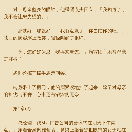
对上母亲坚决的眼神，他缓缓点头回应，「我知道了，
我不会让您失望的。」
「那就好，那就好……我有点累了，你去忙你的吧。」
苍白的病容浮上微笑，轻轻阖起了眼眸。
「嗯，您好好休息，我再来看您。」康宣细心地替母亲
盖好被子。
杨世盈挥了挥手表示回答。
转身带上了房门，他的眉紧紧地拧了起来，除了对母亲
的担忧与不舍，心中还有浓浓的无奈。
第1章(2)
「总经理，跟M.J.广告公司的会议约在明天下午两
点。」穿着合身典雅套装，鼻梁上架着黑框眼镜的女子站在