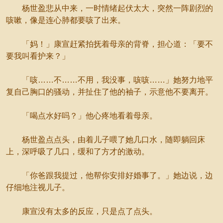
杨世盈悲从中来，一时情绪起伏太大，突然一阵剧烈的
咳嗽，像是连心肺都要咳了出来。
「妈！」康宣赶紧拍抚着母亲的背脊，担心道：「要不
要我叫看护来？」
「咳……不……不用，我没事，咳咳……」她努力地平
复自己胸口的骚动，并扯住了他的袖子，示意他不要离开。
「喝点水好吗？」他心疼地看着母亲。
杨世盈点点头，由着儿子喂了她几口水，随即躺回床
上，深呼吸了几口，缓和了方才的激动。
「你爸跟我提过，他帮你安排好婚事了。」她边说，边
仔细地注视儿子。
康宣没有太多的反应，只是点了点头。