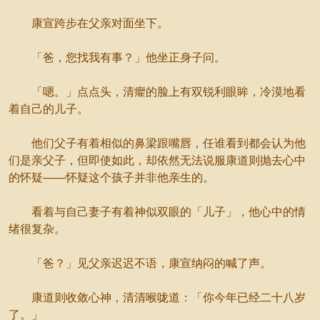
康宣跨步在父亲对面坐下。
「爸，您找我有事？」他坐正身子问。
「嗯。」点点头，清癯的脸上有双锐利眼眸，冷漠地看
着自己的儿子。
他们父子有着相似的鼻梁跟嘴唇，任谁看到都会认为他
们是亲父子，但即使如此，却依然无法说服康道则抛去心中
的怀疑——怀疑这个孩子并非他亲生的。
看着与自己妻子有着神似双眼的「儿子」，他心中的情
绪很复杂。
「爸？」见父亲迟迟不语，康宣纳闷的喊了声。
康道则收敛心神，清清喉咙道：「你今年已经二十八岁
了。」