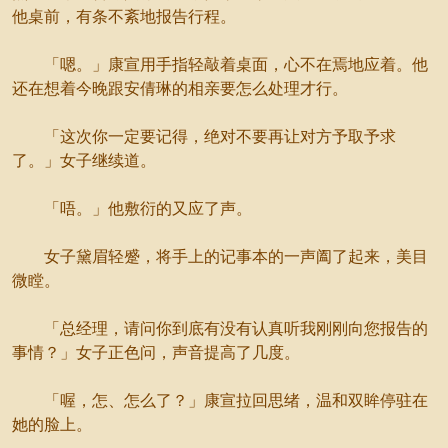
他桌前，有条不紊地报告行程。
「嗯。」康宣用手指轻敲着桌面，心不在焉地应着。他
还在想着今晚跟安倩琳的相亲要怎么处理才行。
「这次你一定要记得，绝对不要再让对方予取予求
了。」女子继续道。
「唔。」他敷衍的又应了声。
女子黛眉轻蹙，将手上的记事本的一声阖了起来，美目
微瞠。
「总经理，请问你到底有没有认真听我刚刚向您报告的
事情？」女子正色问，声音提高了几度。
「喔，怎、怎么了？」康宣拉回思绪，温和双眸停驻在
她的脸上。