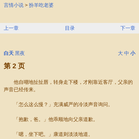
言情小说
>
扮羊吃老婆
上一章
目录
下一章
白天
黑夜
大
中
小
第 2 页
他自嘲地扯扯唇，转身走下楼，才刚靠近客厅，父亲的
声音已经传来。
「怎么这么慢？」充满威严的冷淡声音询问。
「抱歉，爸。」他乖顺地向父亲道歉。
「嗯，坐下吧。」康道则淡淡地道。