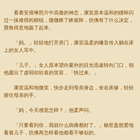
看着安倩琳照片中高傲的神态，康宣原本温和的瞳眸闪
过一抹难得的精锐，微微眯了眯俊眸，彷佛有了什么决定，
唇角得意地扬了起来。
「妈。」轻轻地打开房门，康宣温柔的嗓音传入躺在床
上的女人耳中。
「儿子。」女人原本望向窗外的目光迅速转向门口，朝
他露出了虚弱却欣喜的笑容，「快过来。」
康宣温和地微笑，快步走到母亲身边，坐在床缘，轻轻
握住母亲的手。
「妈，今天感觉怎样？」他柔声问。
「只要看到你，我就什么病痛都好了。」杨世盈慈爱地
看着儿子，彷佛再怎样看他都看不够似的。