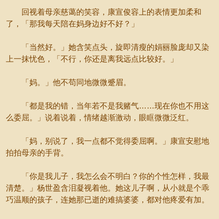
回视着母亲慈蔼的笑容，康宣俊容上的表情更加柔和
了，「那我每天陪在妈身边好不好？」
「当然好。」她含笑点头，旋即清瘦的娟丽脸庞却又染
上一抹忧色，「不行，你还是离我远点比较好。」
「妈。」他不苟同地微微蹙眉。
「都是我的错，当年若不是我赌气……现在你也不用这
么委屈。」说着说着，情绪越渐激动，眼眶微微泛红。
「妈，别说了，我一点都不觉得委屈啊。」康宣安慰地
拍拍母亲的手背。
「你是我儿子，我怎么会不明白？你的个性怎样，我最
清楚。」杨世盈含泪凝视着他。她这儿子啊，从小就是个乖
巧温顺的孩子，连她那已逝的难搞婆婆，都对他疼爱有加。