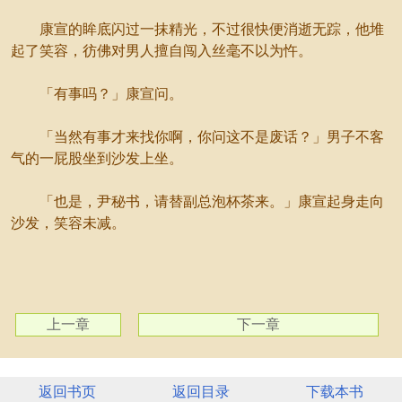
康宣的眸底闪过一抹精光，不过很快便消逝无踪，他堆
起了笑容，彷佛对男人擅自闯入丝毫不以为忤。
「有事吗？」康宣问。
「当然有事才来找你啊，你问这不是废话？」男子不客
气的一屁股坐到沙发上坐。
「也是，尹秘书，请替副总泡杯茶来。」康宣起身走向
沙发，笑容未减。
上一章
下一章
返回书页
返回目录
下载本书