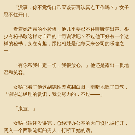
「没事，你不觉得自己应该要再认真点工作吗？」女子
忍不住开口。
看着她严肃的小脸蛋，他几乎要忍不住噗哧笑出声。很
少有秘书敢这样对自己的上司说话吧？不过他正好有一个这
样的秘书，实在有趣，跟她相处是他每天来公司的乐趣之
一。
「有你帮我排定一切，我很放心。」他还是露出一贯地
温和笑容。
女秘书看了他这副德性差点翻白眼，暗暗地叹了口气，
「谢谢总经理的赏识，我会尽力的，不过——」
「康宣。」
女秘书话还没讲完，总经理办公室的大门倏地被打开，
闯入一个西装笔挺的男人，打断了她的话。