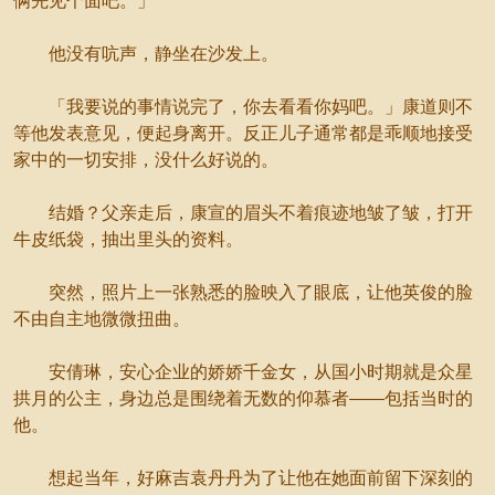
俩先见个面吧。」
他没有吭声，静坐在沙发上。
「我要说的事情说完了，你去看看你妈吧。」康道则不
等他发表意见，便起身离开。反正儿子通常都是乖顺地接受
家中的一切安排，没什么好说的。
结婚？父亲走后，康宣的眉头不着痕迹地皱了皱，打开
牛皮纸袋，抽出里头的资料。
突然，照片上一张熟悉的脸映入了眼底，让他英俊的脸
不由自主地微微扭曲。
安倩琳，安心企业的娇娇千金女，从国小时期就是众星
拱月的公主，身边总是围绕着无数的仰慕者——包括当时的
他。
想起当年，好麻吉袁丹丹为了让他在她面前留下深刻的