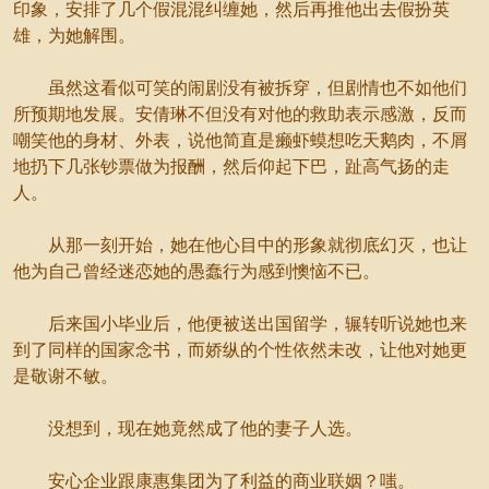
印象，安排了几个假混混纠缠她，然后再推他出去假扮英
雄，为她解围。
虽然这看似可笑的闹剧没有被拆穿，但剧情也不如他们
所预期地发展。安倩琳不但没有对他的救助表示感激，反而
嘲笑他的身材、外表，说他简直是癞虾蟆想吃天鹅肉，不屑
地扔下几张钞票做为报酬，然后仰起下巴，趾高气扬的走
人。
从那一刻开始，她在他心目中的形象就彻底幻灭，也让
他为自己曾经迷恋她的愚蠢行为感到懊恼不已。
后来国小毕业后，他便被送出国留学，辗转听说她也来
到了同样的国家念书，而娇纵的个性依然未改，让他对她更
是敬谢不敏。
没想到，现在她竟然成了他的妻子人选。
安心企业跟康惠集团为了利益的商业联姻？嗤。