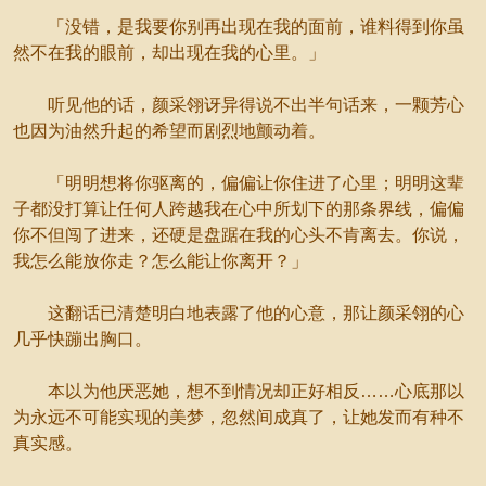
「没错，是我要你别再出现在我的面前，谁料得到你虽
然不在我的眼前，却出现在我的心里。」
听见他的话，颜采翎讶异得说不出半句话来，一颗芳心
也因为油然升起的希望而剧烈地颤动着。
「明明想将你驱离的，偏偏让你住进了心里；明明这辈
子都没打算让任何人跨越我在心中所划下的那条界线，偏偏
你不但闯了进来，还硬是盘踞在我的心头不肯离去。你说，
我怎么能放你走？怎么能让你离开？」
这翻话已清楚明白地表露了他的心意，那让颜采翎的心
几乎快蹦出胸口。
本以为他厌恶她，想不到情况却正好相反……心底那以
为永远不可能实现的美梦，忽然间成真了，让她发而有种不
真实感。