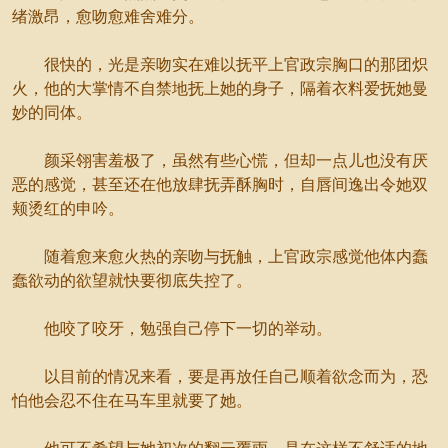
绪激昂，愈吻愈难舍难分。
很快的，光是亲吻实在难以抚平上官政宗胸口的那团炽
火，他的大掌情不自禁地抚上她的身子，隔着衣料爱抚她曼
妙的同体。
颜采翎害羞极了，虽然有些心慌，但却一点儿也没有厌
恶的感觉，甚至还在他放肆抚弄酥胸时，自唇间逸出令她双
颊烫红的申吟。
随着愈来愈火热的亲吻与抚触，上官政宗感觉他体内蠢
蠢欲动的欲望就快要彻底失控了。
他咬了咬牙，勉强自己停下一切的举动。
以目前的情况来看，要是再放任自己顺着欲念而为，恐
怕他会忍不住在马车里就要了她。