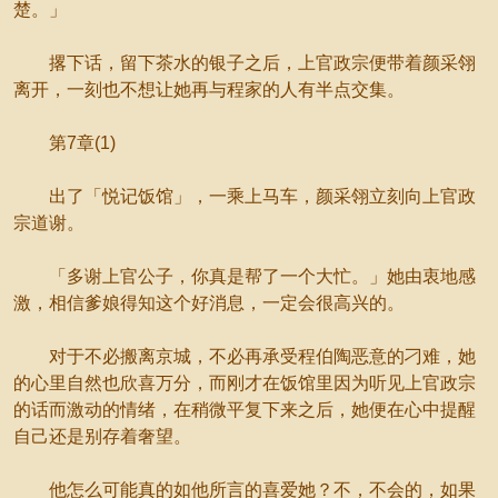
楚。」
撂下话，留下茶水的银子之后，上官政宗便带着颜采翎
离开，一刻也不想让她再与程家的人有半点交集。
第7章(1)
出了「悦记饭馆」，一乘上马车，颜采翎立刻向上官政
宗道谢。
「多谢上官公子，你真是帮了一个大忙。」她由衷地感
激，相信爹娘得知这个好消息，一定会很高兴的。
对于不必搬离京城，不必再承受程伯陶恶意的刁难，她
的心里自然也欣喜万分，而刚才在饭馆里因为听见上官政宗
的话而激动的情绪，在稍微平复下来之后，她便在心中提醒
自己还是别存着奢望。
他怎么可能真的如他所言的喜爱她？不，不会的，如果