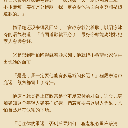
程霆东转头对颜采翎说道：「颜姑娘，犬子给你和府上添了
不少麻烦，实在万分抱歉，我一定会要他当面向令尊和姑娘
道歉的。」
颜采翎还没来得及回答，上官政宗就沉着脸，以阴凉冰
冷的语气说道：「当面道歉就不必了，最好令郎能离她和她
家人愈远愈好。」
光是想到程伯陶觊觎着颜采翎，他就绝不希望那家伙再
出现她的面前！
「是是，我一定要他能有多远就闪多远！」程霆东迭声
允诺，额角都冒出了冷汗。
他原本就觉得上官政宗是个不易应付的对象，这会儿更
加确知这个年轻人确实不好惹，倘若真要与这男人为敌，恐
怕自己只有认输的下场。
「记住你的承诺，否则后果如何，程老板心里应该清