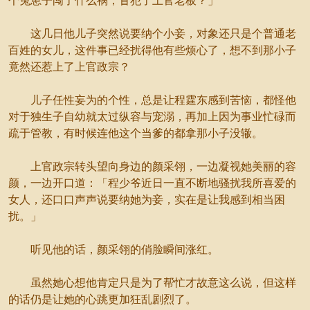
个兔崽子闯了什么祸，冒犯了上官老板？」
这几日他儿子突然说要纳个小妾，对象还只是个普通老
百姓的女儿，这件事已经扰得他有些烦心了，想不到那小子
竟然还惹上了上官政宗？
儿子任性妄为的个性，总是让程霆东感到苦恼，都怪他
对于独生子自幼就太过纵容与宠溺，再加上因为事业忙碌而
疏于管教，有时候连他这个当爹的都拿那小子没辙。
上官政宗转头望向身边的颜采翎，一边凝视她美丽的容
颜，一边开口道：「程少爷近日一直不断地骚扰我所喜爱的
女人，还口口声声说要纳她为妾，实在是让我感到相当困
扰。」
听见他的话，颜采翎的俏脸瞬间涨红。
虽然她心想他肯定只是为了帮忙才故意这么说，但这样
的话仍是让她的心跳更加狂乱剧烈了。