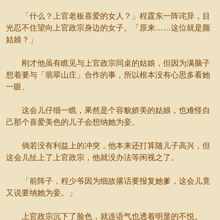
「什么？上官老板喜爱的女人？」程霆东一阵诧异，目
光忍不住望向上官政宗身边的女子。「原来……这位就是颜
姑娘？」
刚才他虽有瞧见与上官政宗同桌的姑娘，但因为满脑子
想着要与「翡翠山庄」合作的事，所以根本没有心思多看她
一眼、
这会儿仔细一瞧，果然是个容貌娇美的姑娘，也难怪自
己那个喜爱美色的儿子会想纳她为妾。
倘若没有利益上的冲突，他本来还打算随儿子高兴，但
这会儿扯上了上官政宗，他就没办法等闲视之了。
「前阵子，程少爷因为细故撂话要报复她爹，这会儿竟
又说要纳她为妾。」
上官政宗沉下了脸色，就连语气也透着明显的不悦。