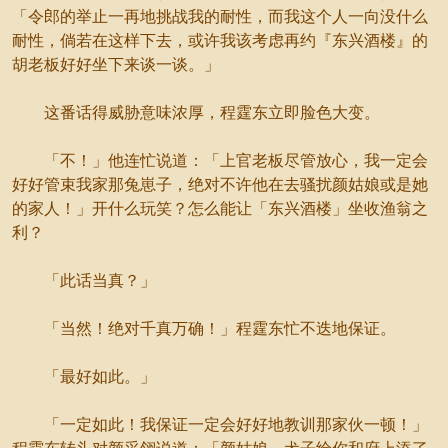
「令郎的举止一再地挑战我的耐性，而我这个人一向没什么
耐性，倘若在这样下去，或许我该考虑再约『东兴酒楼』的
胡老板好好坐下来谈一谈。」
这番话得威胁意味浓厚，程霆东立即脸色大变。
「不！」他连忙说道：「上官老板尽管放心，我一定会
好好管束我家那兔崽子，绝对不许他在去骚扰颜姑娘或是她
的家人！」开什么玩笑？怎么能让「东兴酒楼」坐收渔翁之
利？
「此话当真？」
「当然！绝对千真万确！」程霆东忙不迭地保证。
「最好如此。」
「一定如此！我保证一定会好好地教训那家伙一顿！」