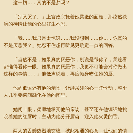
这一切……真的不是梦吗？
「别又哭了。」上官政宗抚着她柔嫩的面颊，那泫然欲
滴的神情让他的心里好生不忍。
「我……我只是太惊讶……我没想到……你……你真的
不是厌恶我？」她忍不住想再听见更确定一点的回答。
「当然不是，如果真的厌恶你，别说是帮你了，我连看
都懒得看你一眼。如果真的厌恶你，我更不可能会对你做出
这样的事情……」他低声说着，再度倾身吻住她的唇。
他的低语还有他的亲吻，让颜采翎的心一阵悸动，整个
人几乎要瞬间融化在他的怀里。
她闭上眼，柔顺地承受他的亲吻，甚至还在他缠绵地挑
吮着她的红唇时，主动为他分开唇齿，迎入他火烫的舌。
两人的舌瓣热烈地交缠，彼此相通的心意，让他们的情