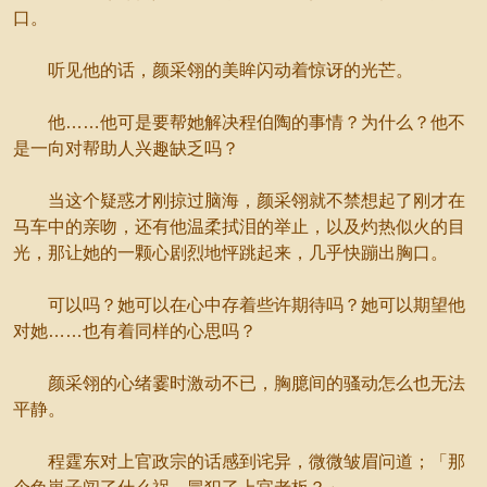
口。
听见他的话，颜采翎的美眸闪动着惊讶的光芒。
他……他可是要帮她解决程伯陶的事情？为什么？他不
是一向对帮助人兴趣缺乏吗？
当这个疑惑才刚掠过脑海，颜采翎就不禁想起了刚才在
马车中的亲吻，还有他温柔拭泪的举止，以及灼热似火的目
光，那让她的一颗心剧烈地怦跳起来，几乎快蹦出胸口。
可以吗？她可以在心中存着些许期待吗？她可以期望他
对她……也有着同样的心思吗？
颜采翎的心绪霎时激动不已，胸臆间的骚动怎么也无法
平静。
程霆东对上官政宗的话感到诧异，微微皱眉问道；「那