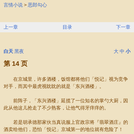
言情小说
>
恶郎勾心
上一章
目录
下一章
白天
黑夜
大
中
小
第 14 页
在京城里，许多酒楼，饭馆都将他们「悦记」视为竞争
对手，而其中最虎视眈眈的就是「东兴酒楼」。
前阵子，「东兴酒楼」延揽了一位知名的掌勺大厨，因
此从他这儿抢走了不少熟客，让他气得牙痒痒的。
若是胡承德那家伙当真说服上官政宗将『翡翠酒庄』的
酒卖给他们，恐怕「悦记」京城第一的地位就有危险了！