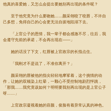
他真的喜爱她，又怎么会提出要她别再出现的条件呢？
至于他究竟为什么要吻她……颜采翎咬了咬唇，不许自
己多想，免得自己的心会更无法自拔地陷溺下去。
「上官公子的恩情，我一辈子都会感激不尽，往后，我
会遵守先前的承诺，不会再出现在——」
她的话没了下文，红唇被上官政宗的长指点住。
「我刚才不是说了，不准你离开？」
颜采翎的唇被他的指尖轻轻地摩挲着，这个挑情的动
作，让她的双颊染上红晕，一颗心不受控制地剧烈怦跳，
「那我……我究竟该如何？明明要我别再出现的是上官公子
呀……」
上官政宗凝视着她的容颜，俊脸有着异常认真的神色。