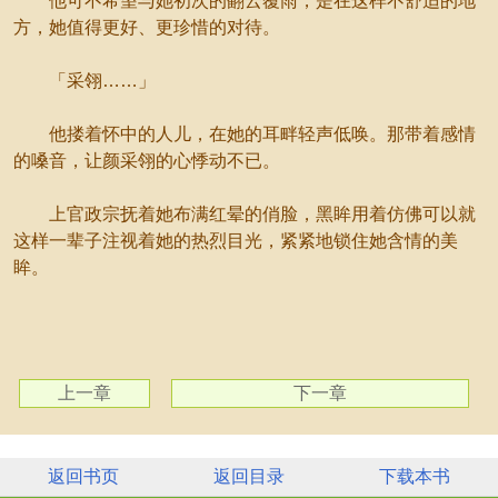
他可不希望与她初次的翻云覆雨，是在这样不舒适的地
方，她值得更好、更珍惜的对待。
「采翎……」
他搂着怀中的人儿，在她的耳畔轻声低唤。那带着感情
的嗓音，让颜采翎的心悸动不已。
上官政宗抚着她布满红晕的俏脸，黑眸用着仿佛可以就
这样一辈子注视着她的热烈目光，紧紧地锁住她含情的美
眸。
上一章
下一章
返回书页
返回目录
下载本书