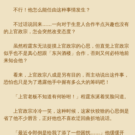
不行！他怎么能任由这种事情发生？
不过话说回来……一向对于生意人合作半点兴趣也没有
的上官政宗，怎会突然改变态度？
虽然程霆东无法捉摸上官政宗的心思，但直觉上官政宗
似乎也不是真心想跟「东兴酒楼」合作，否则又何必特地前
来知会他？
看来，上官政宗八成是另有目的，而主动说出这件事，
恐怕也只是为了透露他手中握有多么大的筹码吧！
「上官老板不知道有何吩咐！」程霆东涎着笑脸问道。
上官政宗冷冷一笑，这种时候，这家伙狡猞的心思倒是
省了他不少唇舌，正好他也不喜欢迂回曲折地说话。
「最近令郎倒是给我了添了一些困扰……」他缓缓开