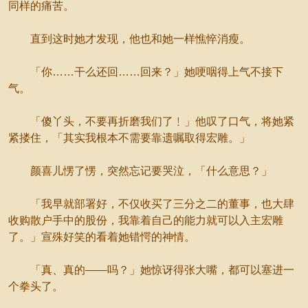
同样的痛苦。
直到这时她才发现，他也和她一样憔悴消瘦。
「你……干么还回……回来？」她哽咽得上气不接下
气。
「傻丫头，不要再折磨我们了﹗」他叹了口气，将她紧
紧搂住，「其实我根本不需要靠遗嘱取得宏雕。」
颜喜儿愣了愣，突然忘记要哭泣，「什么意思？」
「我早就部署好，不仅收买了三分之二的董事，也大肆
收购散户手中的股份，我靠着自己的能力就可以入主宏雕
了。」宣殊好笑的看着她错愕的神情。
「真、真的——吗？」她惊讶得张大嘴，都可以塞进一
个拳头了。