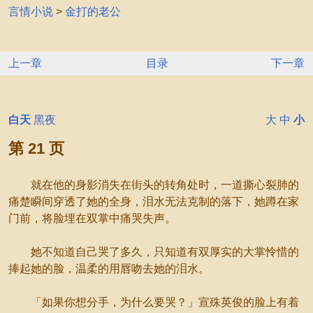
言情小说
>
金打的老公
上一章
目录
下一章
白天
黑夜
大
中
小
第 21 页
就在他的身影消失在街头的转角处时，一道撕心裂肺的
痛楚瞬间穿透了她的全身，泪水无法克制的落下，她蹲在家
门前，将脸埋在双掌中痛哭失声。
她不知道自己哭了多久，只知道有双厚实的大掌怜惜的
捧起她的脸，温柔的用唇吻去她的泪水。
「如果你想分手，为什么要哭？」宣殊英俊的脸上有着