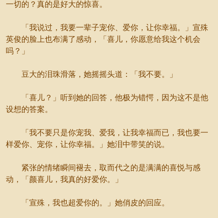
一切的？真的是好大的惊喜。
「我说过，我要一辈子宠你、爱你，让你幸福。」宣殊
英俊的脸上也布满了感动，「喜儿，你愿意给我这个机会
吗？」
豆大的泪珠滑落，她摇摇头道：「我不要。」
「喜儿？」听到她的回答，他极为错愕，因为这不是他
设想的答案。
「我不要只是你宠我、爱我，让我幸福而已，我也要一
样爱你、宠你，让你幸福。」她泪中带笑的说。
紧张的情绪瞬间褪去，取而代之的是满满的喜悦与感
动，「颜喜儿，我真的好爱你。」
「宣殊，我也超爱你的。」她俏皮的回应。