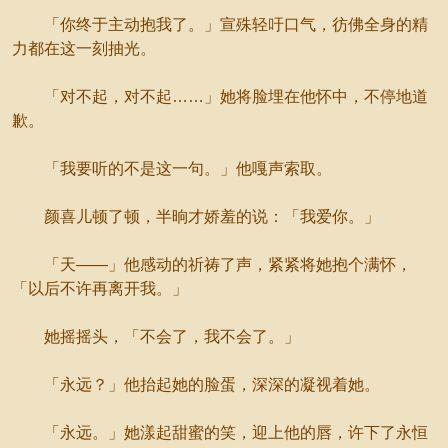
「你终于主动抱我了。」宣殊轻吁口气，彷佛全身的精
力都在这一刻抽光。
「对不起，对不起……」她将脸埋在他怀中，不停地道
歉。
「我要听的不是这一句。」他嘎声索取。
颜喜儿顿了顿，半晌才娇羞的说：「我爱你。」
「天——」他感动的祈祷了声，紧紧将她抱个满怀，
「以后不许再离开我。」
她摇摇头，「不会了，我不会了。」
「永远？」他抬起她的脸蛋，深深的凝视着她。
「永远。」她漾起甜蜜的笑，迎上他的唇，许下了永恒