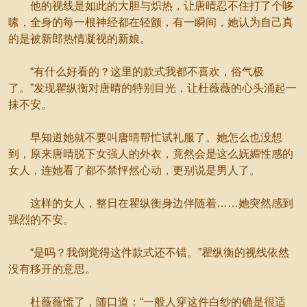
他的视线是如此的大胆与炽热，让唐晴忍不住打了个哆
嗉，全身的每一根神经都在轻颤，有一瞬间，她认为自己真
的是被新郎热情凝视的新娘。
“有什么好看的？这里的款式我都不喜欢，俗气极
了。”发现瞿纵衡对唐晴的特别目光，让杜薇薇的心头涌起一
抹不安。
早知道她就不要叫唐晴帮忙试礼服了。她怎么也没想
到，原来唐晴脱下女强人的外衣，竟然会是这么妩媚性感的
女人，连她看了都不禁怦然心动，更别说是男人了。
这样的女人，整日在瞿纵衡身边伴随着……她突然感到
强烈的不安。
“是吗？我倒觉得这件款式还不错。”瞿纵衡的视线依然
没有移开的意思。
杜薇薇慌了，随口道：“一般人穿这件白纱的确是很适