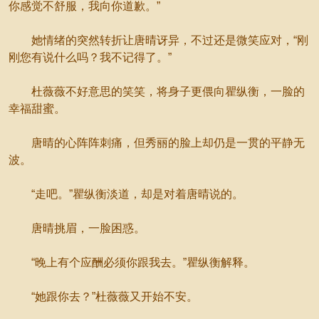
你感觉不舒服，我向你道歉。”
她情绪的突然转折让唐晴讶异，不过还是微笑应对，“刚
刚您有说什么吗？我不记得了。”
杜薇薇不好意思的笑笑，将身子更偎向瞿纵衡，一脸的
幸福甜蜜。
唐晴的心阵阵刺痛，但秀丽的脸上却仍是一贯的平静无
波。
“走吧。”瞿纵衡淡道，却是对着唐晴说的。
唐晴挑眉，一脸困惑。
“晚上有个应酬必须你跟我去。”瞿纵衡解释。
“她跟你去？”杜薇薇又开始不安。