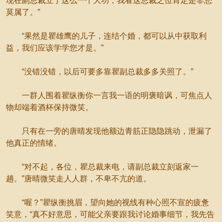
现在副总裁立了这么一个大功，我看这总裁之位肯定是非您
莫属了。”
“果然是瞿雄鹰的儿子，连结个婚，都可以从中获取利
益，我们应该学学您才是。”
“没错没错，以后可要多靠瞿副总裁多多关照了。”
一群人围着瞿纵衡你一言我一语的明褒暗讽，可焦点人
物却端着酒杯保持微笑。
只有在一旁的唐晴发现他额边青筋正隐隐跳动，泄漏了
他真正的情绪。
“对不起，各位，瞿总裁来电，请副总裁立刻返家一
趟。”唐晴微笑走人人群，不卑不亢的道。
“喔？”瞿纵衡挑眉，望向她的视线有种心照不宣的疲惫
笑意，“真不好意思，可能父亲要跟我讨论婚事细节，我先告