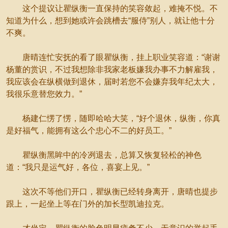
这个提议让瞿纵衡一直保持的笑容敛起，难掩不悦。不
知道为什么，想到她或许会跳槽去“服侍”别人，就让他十分
不爽。
唐晴连忙安抚的看了眼瞿纵衡，挂上职业笑容道：“谢谢
杨董的赏识，不过我想除非我家老板嫌我办事不力解雇我，
我应该会在纵横做到退休，届时若您不会嫌弃我年纪太大，
我很乐意替您效力。”
杨建仁愣了愣，随即哈哈大笑，“好个退休，纵衡，你真
是好福气，能拥有这么个忠心不二的好员工。”
瞿纵衡黑眸中的冷冽退去，总算又恢复轻松的神色
道：“我只是运气好，各位，喜宴上见。”
这次不等他们开口，瞿纵衡已经转身离开，唐晴也提步
跟上，一起坐上等在门外的加长型凯迪拉克。